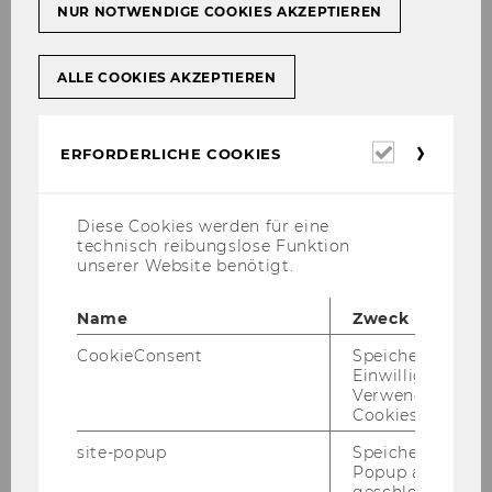
NUR NOTWENDIGE COOKIES AKZEPTIEREN
ALLE COOKIES AKZEPTIEREN
Erforderl
ERFORDERLICHE COOKIES
Cookies
Diese Cookies werden für eine
technisch reibungslose Funktion
unserer Website benötigt.
Name
Zweck
CookieConsent
Speichert Ihre
Einwilligung zur
Univ. Prof. Dr. Flo­ri­an B. Zap­kau
Verwendung vo
Cookies.
Of­fice: D1.2.058
Of­fice Hours: By ap­point­ment
site-popup
Speichert ob ein
Popup ausgefüll
geschlossen wur