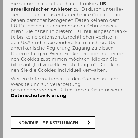
Sie stim­men damit auch den Coo­kies
US-​
amerikanischer An­bie­ter
zu. Da­durch un­ter­lie­
gen Ihre durch das ent­spre­chen­de Coo­kie er­ho­
be­nen per­so­nen­be­zo­ge­nen Daten kei­nem dem
EU-​Datenschutz an­ge­mes­se­nen Schutz­ni­veau
mehr. Sie haben in die­sem Fall nur ein­ge­schränk­
te bis keine da­ten­schutz­recht­li­chen Rech­te in
den USA und ins­be­son­de­re kann auch die US-​
Florian B. Zapkau
amerikanische Re­gie­rung Zu­gang zu die­sen
Daten er­lan­gen. Wenn Sie kei­nen oder nur ein­zel­
nen Coo­kies zu­stim­men möch­ten, kli­cken Sie
bitte auf „In­di­vi­du­el­le Ein­stel­lun­gen“. Dort kön­
nen Sie die Coo­kies in­di­vi­du­ell ver­wal­ten.
Weitere Informationen zu den Cookies auf der
Website und zur Verarbeitung
Der Inhalt dieser Seite ist aktuell nur auf
personenbezogener Daten finden Sie in unserer
Englisch verfügbar.
Datenschutzerklärung
.
INDIVIDUELLE EINSTELLUNGEN