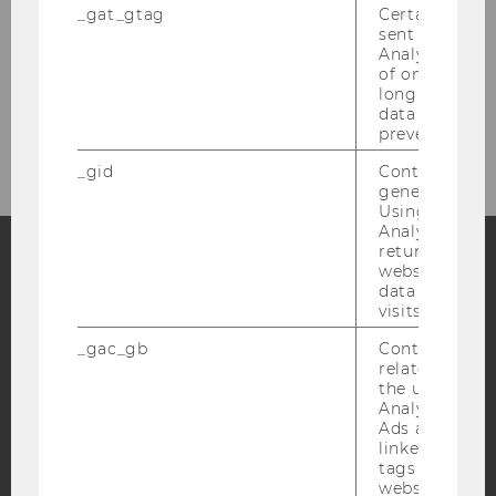
_gat_gtag
Certain data i
sent to Googl
Analytics a 
Adjuncts
of once per m
long as it is s
data transfers
Former Employees
prevented.
_gid
Contains a r
generated use
Using this ID
Analytics can
returning use
website and 
data from pre
Facebook
Instagram
Blog
visits.
_gac_gb
Contains cam
related infor
YouTube
Newsletter
Bluesky
the user. If G
Analytics and
Ads accounts 
linked, the co
tags on the G
website read 