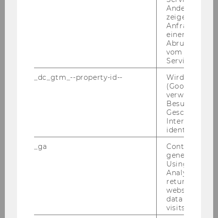
Team Mohr
Andere mögli
zeigen Opt-ou
Anfrage im G
Team Nell
einen Fehler 
Abrufen einer
vom AMP Clie
Team Puck
Service an.
Team Zapkau
_dc_gtm_--property-id--
Wird von Dou
(Google Tag 
verwendet, u
Besucher nach
Florian B. Zapkau
Geschlecht o
Interessen zu
Nico Troiani
identifizieren.
_ga
Contains a r
Niklas Jarisch
generated use
Using this ID
Ilaria Gallegati
Analytics can
returning use
website and 
Aynur Temel
data from pre
visits.
Viktorija Uskovic