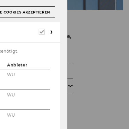
E COOKIES AKZEPTIEREN
Erforderliche
Institut für Strategie,
Cookies
Technologie und
Organisation
benötigt.
Anbieter
Institut
WU
Forschung
WU
Research Program
WU
Forschungspartner -
Universitäten