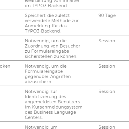
Bearbeitung von Inhalten
im TYPO3 Backend.
uTube
Newsletter
Bluesky
ACCREDITED B
Speichert die zuletzt
90 Tage
verwendete Methode zur
EQUIS
AAC
Anmeldung für das
TYPO3-Backend.
Notwendig, um die
Session
Zuordnung von Besucher
zu Formulareingabe
G WEBSEITE
sicherstellen zu können.
Token
Notwendig, um die
Session
IAL MEDIA
Formulareingabe
gegenüber Angriffen
UDIENBEWERBER*INNEN
abzusichern.
Notwendig zur
Session
Identifizierung des
angemeldeten Benutzers
im Kursanmeldungsystem
des Business Language
Centers.
Notwendig um
Session