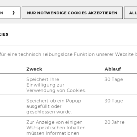
EN
NUR NOTWENDIGE COOKIES AKZEPTIEREN
ALL
IES
ür eine technisch reibungslose Funktion unserer Website 
Zweck
Ablauf
­ckeln wir Management-​Ansätze, die es Un­
Speichert Ihre
30 Tage
Einwilligung zur
 we­sent­li­che durch die Rah­men­be­din­gun­
Verwendung von Cookies.
l­tie­ren­den Her­aus­for­de­run­gen durch ein
es Ge­stal­ten von Stra­te­gi­schen Ma­nage­ment,
Speichert ob ein Popup
30 Tage
ausgefüllt oder
i­on zu meis­tern und die ent­ste­hen­den Chan­
geschlossen wurde.
Zur Anzeige von einigen
20 Jahre
iegt hier­bei auf den Fel­dern Open In­no­va­
WU-spezifischen Inhalten
us­gangs­punkt ist der Pa­ra­dig­men­wech­sel
müssen Informationen