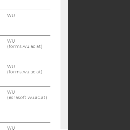
Y:
WU
SB
AMBA
WU
(forms.wu.ac.at)
WU
(forms.wu.ac.at)
WU
(esrasoft.wu.ac.at)
WU