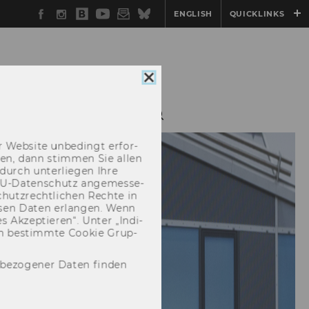
Facebook
Instagram
WU
YouTube
Newsletter
Bluesky
ENGLISH
QUICKLINKS
Blog
Cookie
Consent
schließen
SEMINAR SERIES
 Web­site un­be­dingt er­for­
­cken, dann stim­men Sie allen
durch un­ter­lie­gen Ihre
EU-​Datenschutz an­ge­mes­se­
hutz­recht­li­chen Rech­te in
­sen Daten er­lan­gen. Wenn
 Ak­zep­tie­ren“. Unter „In­di­
­nen be­stimm­te Coo­kie Grup­
nbezogener Daten finden