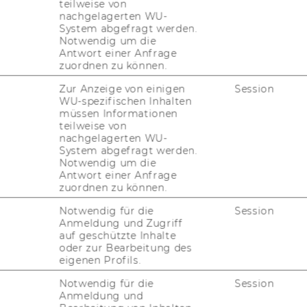
teilweise von
zenten-​zentrierten hin zu of­fe­nen, nutzer-​
nachgelagerten WU-
und kol­la­bo­ra­ti­ven In­no­va­ti­ons­pro­zes­sen
System abgefragt werden.
Die ak­tu­el­len For­schungs­fel­der haben wir in
Notwendig um die
Antwort einer Anfrage
e­bün­delt.
zuordnen zu können.
­ge­bet­tet in einen all­ge­mei­nen Rah­men
Zur Anzeige von einigen
Session
chnitt­stel­le von Stra­te­gie, Tech­no­lo­gie
WU-spezifischen Inhalten
as In­sti­tut mit For­schungs­vor­ha­ben prä­
müssen Informationen
teilweise von
nachgelagerten WU-
System abgefragt werden.
schen For­schungs­an­satz und ar­bei­ten dabei
Notwendig um die
n­schaft­ler/inn/en, Uni­ver­si­tä­ten und Un­
Antwort einer Anfrage
 es, einen si­gni­fi­kan­ten Bei­trag zum wis­
zuordnen zu können.
s­ten.
Notwendig für die
Session
Anmeldung und Zugriff
auf geschützte Inhalte
oder zur Bearbeitung des
eigenen Profils.
Notwendig für die
Session
Anmeldung und