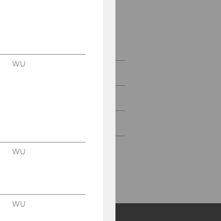
Forschungspartner -
Unternehmen
Dissertation am IfSTO
WU
Lehre
Kooperation
Seminar Series
WU
WU