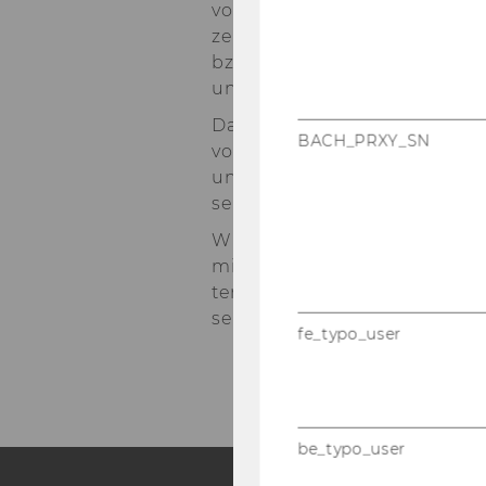
von ge­schlos­se­nen und produ
zentrierten, de­mo­kra­ti­sier­ten 
bzw. Or­ga­ni­sa­ti­ons­for­men. 
un­se­rem
Re­se­arch Pro­gram
g
Das Re­se­arch Pro­gram ist ein
BACH_PRXY_SN
von For­schungs­fel­dern an der S
und Or­ga­ni­sa­ti­on, in denen d
sent ist.
Wir ver­fol­gen einen em­pi­ri­
mit welt­weit füh­ren­den Wis­se
ter­neh­men zu­sam­men. Ziel ist
sen­schaft­li­chen Dis­kurs zu lei
fe_typo_user
be_typo_user