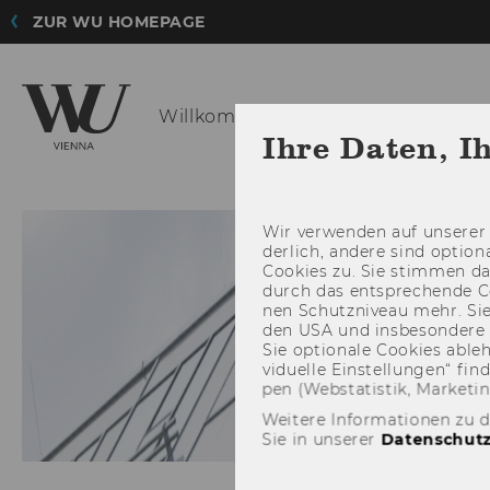
ZUR WU HOMEPAGE
Willkommen am Institut für
Strateg
Ihre Daten, I
INSTITUT
Wir ver­wen­den auf un­se­rer 
der­lich, an­de­re sind op­tio
Coo­kies zu. Sie stim­men 
durch das ent­spre­chen­de C
nen Schutz­ni­veau mehr. Sie 
den USA und ins­be­son­de­r
Sie op­tio­na­le Coo­kies ab­l
vi­du­el­le Ein­stel­lun­gen“ 
pen (Web­sta­tis­tik, Mar­ke­ti
Weitere Informationen zu 
Sie in unserer
Datenschutz