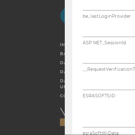
Facebook
Instagram
Blog
Yo
be_lastLoginProvider
ASP.NET_SessionId
IMPRESSUM
BARRIEREFREIHEITSERKLÄRUN
DATENSCHUTZERKLÄRUNG
__RequestVerification
DATENSCHUTZERKLÄRUNG SOC
DATENSCHUTZERKLÄRUNG ST
UND STUDIERENDE
ESRASOFTSID
COOKIE EINSTELLUNGEN
Barrierefreiheitserklärung
Webseite
esraSoftWiData