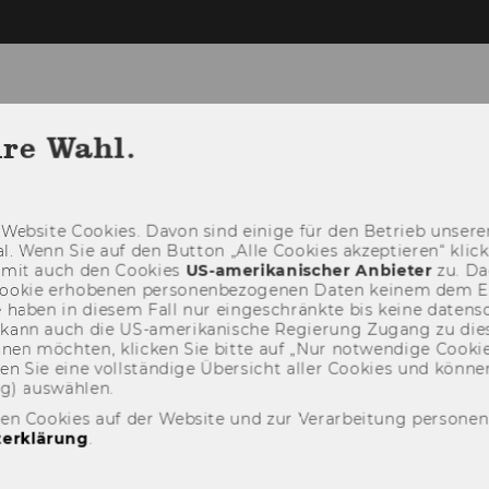
ie, Technologie und Organisation
hre Wahl.
FORSCHUNG
LEHRE
KOOPERATION
Web­site Coo­kies. Davon sind ei­ni­ge für den Be­trieb un­se­rer
­nal. Wenn Sie auf den But­ton „Alle Coo­kies ak­zep­tie­ren“ kli
damit auch den Coo­kies
US-​amerikanischer An­bie­ter
zu. Da­
oo­kie er­ho­be­nen per­so­nen­be­zo­ge­nen Daten kei­nem dem 
haben in die­sem Fall nur ein­ge­schränk­te bis keine da­ten­sc
e kann auch die US-​amerikanische Re­gie­rung Zu­gang zu die
eh­nen möch­ten, kli­cken Sie bitte auf „Nur not­wen­di­ge Coo­kies
fin­den Sie eine voll­stän­di­ge Über­sicht aller Coo­kies und kön
ng) aus­wäh­len.
den Cookies auf der Website und zur Verarbeitung persone
erklärung
.