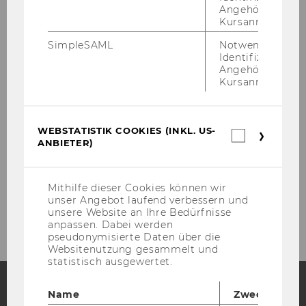
Angehörige/r für
Kursanmeldung.
Team
SimpleSAML
Notwendig zur
Kontakt
Identifizierung 
Angehörige/r für
Kursanmeldung.
Forschung
Lehre
WEBSTATISTIK COOKIES (INKL. US-
Webstatis
ANBIETER)
Cookies
(inkl.
Kooperation
US-
Anbieter)
Mithilfe dieser Cookies können wir
unser Angebot laufend verbessern und
Seminar Series
unsere Website an Ihre Bedürfnisse
anpassen. Dabei werden
pseudonymisierte Daten über die
Websitenutzung gesammelt und
statistisch ausgewertet.
Name
Zweck