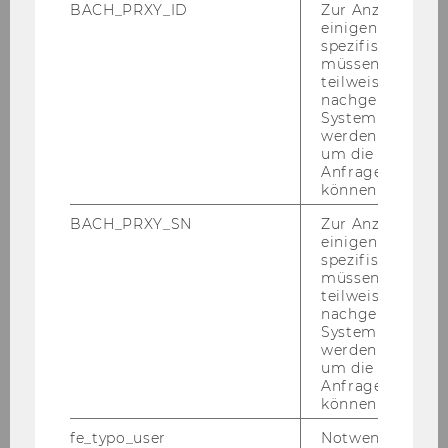
wick­lung von Tech­no­lo­gien Rech­nung tra­gen.
BACH_PRXY_ID
Zur Anzeige von
einigen WU-
Ein Bei­spiel: neue Tech­no­lo­gien füh­ren zu neu­
spezifischen Inh
ar­ti­gen Or­ga­ni­sa­ti­ons­for­men und In­no­va­ti­ons­
müssen Informa
mo­del­len, wei­chen die klas­si­schen Un­ter­neh­
teilweise von
nachgelagerten
mens­gren­zen auf und er­mög­li­chen so völ­lig
System abgefra
neue Stra­te­gien und Ge­schäfts­mo­del­le. Für
werden. Notwen
Un­ter­neh­men stel­len diese Ver­än­de­run­gen
um die Antwort 
Anfrage zuordne
große Her­aus­for­de­run­gen dar - und neue
können.
Chan­cen.
BACH_PRXY_SN
Zur Anzeige von
In un­se­rer
For­schung
ent­wi­ckeln wir
einigen WU-
Management-​Ansätze, die es Un­ter­neh­men er­
spezifischen Inh
müssen Informa
lau­ben, diese Her­aus­for­de­run­gen zu meis­tern
teilweise von
und die neuen Chan­cen zu nut­zen. Die in­halt­li­
nachgelagerten
chen Schwer­punk­te lie­gen hier­bei auf den Fel­
System abgefra
werden. Notwen
dern Open In­no­va­ti­on und User In­no­va­ti­on. Wir
um die Antwort 
ver­fol­gen einen em­pi­ri­schen For­schungs­an­
Anfrage zuordne
satz und ar­bei­ten dabei mit welt­weit füh­ren­
können.
den Wis­sen­schaft­ler/inn/en, Uni­ver­si­tä­ten und
fe_typo_user
Notwendig für d