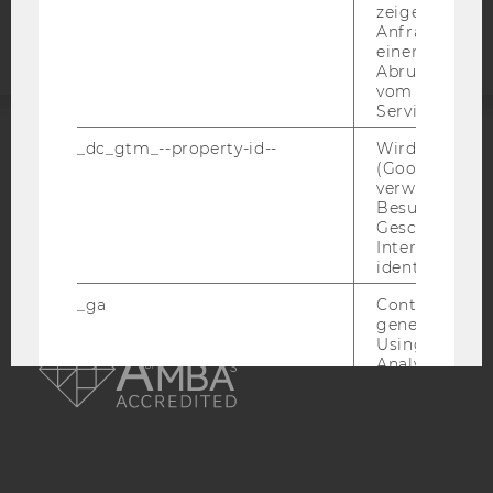
Webseite
zeigen Opt-ou
Anfrage im G
einen Fehler 
Abrufen einer
vom AMP Clie
Service an.
_dc_gtm_--property-id--
Wird von Dou
ACCREDITED BY:
(Google Tag 
verwendet, u
EQUIS
AACSB
Besucher nach
Geschlecht o
Interessen zu
identifizieren.
_ga
Contains a r
generated use
AMBA
Using this ID
Analytics can
returning use
website and 
data from pre
visits.
_gat_gtag
Certain data i