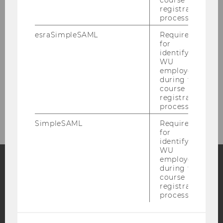
course
registration
process.
esraSimpleSAML
Required
for
identifying
1
/3
WU
employees
during the
course
registration
process.
SimpleSAML
Required
for
identifying
WU
employees
during the
course
Facebook
Instagram
Blog
registration
process.
YouTube
Newsletter
Bluesky