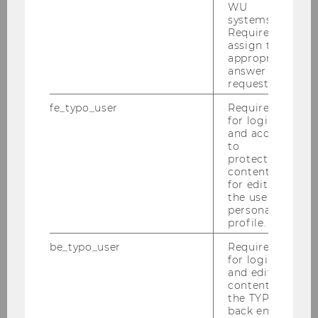
UNION VIG Versicherung vor und erläuterte die
WU
VIG Aktivitäten in CEE. Dabei gab er uns nähere
systems.
Required to
Informationen über den ungarischen
assign the
Versicherungsmarkt und über die Strategie der
appropriate
VIG Group.
answer to a
request.
Radovan Jelasity, CEO and Chairman of the
fe_typo_user
Required
Board, Erste Bank Hungary gab uns in seinem
for login
Vortrag “Transformation of the Hungarian
and access
banking sector” einen tiefen Einblick, wie sich
to
protected
der ungarische Bankenmarkt während der
content or
letzten Jahre entwickelt hat und wie sich der
for editing
Markt von anderen Ländern unterscheidet.
the user’s
personal
Jürgen Schreder, der österreichische
profile.
Wirtschaftsdelegierte in Ungarn, gab uns einen
be_typo_user
Required
klaren und fairen Überblick über die starken
for login
österreichisch-ungarischen
and editing
content in
Wirtschaftsbeziehungen und deren
the TYPO3
vielschichtigen Facetten.
back end.