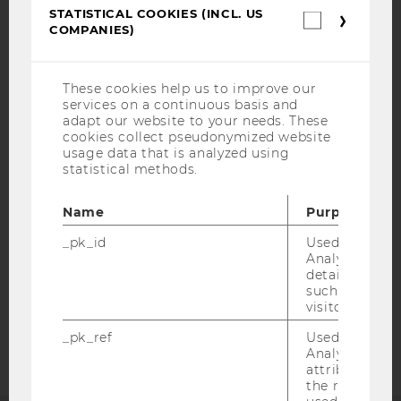
STATISTICAL COOKIES (INCL. US
Statistica
COMPANIES)
cookies
(incl.
US
Companie
These cookies help us to improve our
IMPRINT
services on a continuous basis and
adapt our website to your needs. These
ACCESSABILITY STATEMENT
cookies collect pseudonymized website
usage data that is analyzed using
WEBSITE PRIVACY POLICY
statistical methods.
DATA PROTECTION STATEMENT SOCIAL MEDIA
DATA PROTECTION STATEMENT APPLICANTS AND
Name
Purpose
STUDENTS
_pk_id
Used by Mat
COOKIE SETTINGS
Analytics to s
details about 
such as the u
Accessability
visitor ID.
statement
_pk_ref
Used by Mat
Analytics to s
attribution i
the referrer in