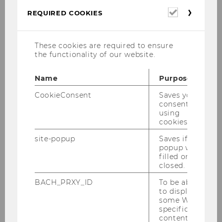
Required
REQUIRED COOKIES
cookies
These cookies are required to ensure
the functionality of our website.
Name
Purpose
1
/21
CookieConsent
Saves your
consent to
using
Wie geht es weiter mit dem
cookies.
Wachstum in Ungarn und CEE?
site-popup
Saves if
popup was
filled or
Der WU Alumni Hub Budapest hatte am 24.
closed.
Februar 2020 das erste Get-Together in diesem
BACH_PRXY_ID
To be able
Jahr. Generalthema war Wachstum in der CEE
to display
Region und Ungarn. Spezielle Gäste waren
some WU-
Ass.Prof. Dr. Arnold Schuh, Director of the
specific
content, it
Competence Center for Emerging Markets &