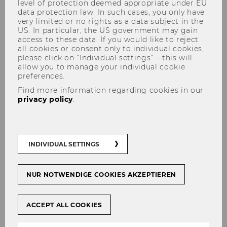
level of protection deemed appropriate under EU
data protection law. In such cases, you only have
very limited or no rights as a data subject in the
US. In particular, the US government may gain
access to these data. If you would like to reject
MC CEE Field Trip Budapest
all cookies or consent only to individual cookies,
please click on “Individual settings” – this will
2020
allow you to manage your individual cookie
preferences.
Find more information regarding cookies in our
privacy policy
.
MC CEE Field Trip Budapest
2020
INDIVIDUAL SETTINGS
NUR NOTWENDIGE COOKIES AKZEPTIEREN
ACCEPT ALL COOKIES