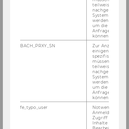
dig.
teilweise von
nachgelagerten
System abgefra
werden. Notwen
um die Antwort 
Anfrage zuordne
können.
Wirtschaftsinformatik & Gesellschaft
BACH_PRXY_SN
Zur Anzeige von
einigen WU-
spezifischen Inh
Team
müssen Informa
teilweise von
nachgelagerten
Sarah Spiekermann-Hoff
System abgefra
werden. Notwen
um die Antwort 
Rony G. Flatscher
Anfrage zuordne
können.
Hans Robert Hansen
fe_typo_user
Notwendig für d
Anmeldung und
Katharina Baum
Zugriff auf gesc
Inhalte oder zur
Djordje Djurica
Bearbeitung des