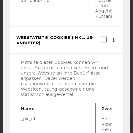
SimpleSAML
Notwendig zur
Identifizierung 
Angehörige/r für
Kursanmeldung.
IMPRESSUM
BARRIEREFREIHEITSERKLÄRUNG WEBSEITE
WEBSTATISTIK COOKIES (INKL. US-
Webstatis
DATENSCHUTZERKLÄRUNG
ANBIETER)
Cookies
DATENSCHUTZERKLÄRUNG SOCIAL MEDIA
(inkl.
US-
DATENSCHUTZERKLÄRUNG
Anbieter)
Mithilfe dieser Cookies können wir
STUDIENBEWERBER*INNEN UND STUDIERENDE
unser Angebot laufend verbessern und
COOKIE EINSTELLUNGEN
unsere Website an Ihre Bedürfnisse
anpassen. Dabei werden
pseudonymisierte Daten über die
Barrierefreiheitserklärung
Websitenutzung gesammelt und
Webseite
statistisch ausgewertet.
Name
Zweck
_pk_id
Eindeutige
Kennzeichnun
Besuchers du