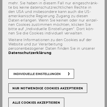
mehr. Sie haben in die­sem Fall nur ein­ge­schränk­
te bis keine da­ten­schutz­recht­li­chen Rech­te in
den USA und ins­be­son­de­re kann auch die US-​
amerikanische Re­gie­rung Zu­gang zu die­sen
Daten er­lan­gen. Wenn Sie kei­nen oder nur ein­zel­
Hannah Waltl
nen Coo­kies zu­stim­men möch­ten, kli­cken Sie
bitte auf „In­di­vi­du­el­le Ein­stel­lun­gen“. Dort kön­
nen Sie die Coo­kies in­di­vi­du­ell ver­wal­ten.
Weitere Informationen zu den Cookies auf der
Website und zur Verarbeitung
personenbezogener Daten finden Sie in unserer
Datenschutzerklärung
.
INDIVIDUELLE EINSTELLUNGEN
NUR NOTWENDIGE COOKIES AKZEPTIEREN
ALLE COOKIES AKZEPTIEREN