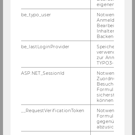
eigenen Profils.
Alexander Kagan
be_typo_user
Notwendig für d
Anmeldung und
Lenart Motnikar
Bearbeitung von
Inhalten im TYP
Backend.
Matthäus Bulgarini
be_lastLoginProvider
Speichert die zul
Jana Korunovska
verwendete Met
zur Anmeldung f
TYPO3-Backend.
Alexander Novotny
ASP.NET_SessionId
Notwendig, um 
Sandra M. Paulhart-Hebenstreit
Zuordnung von
Besucher zu
Formulareingab
Hannah Waltl
sicherstellen zu
können.
Oleg Vystavkin
__RequestVerificationToken
Notwendig, um 
Formulareingab
Photo Gallery
gegenüber Angri
abzusichern.