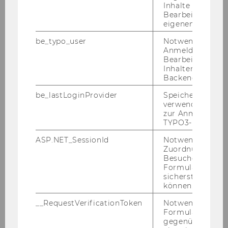
Inhalte oder zur
E-Mail:
mis-sek@wu.ac.at
Bearbeitung des
eigenen Profils.
be_typo_user
Notwendig für d
Anmeldung und
Bearbeitung von
ÖFFNUNGSZEITEN WÄHREND DES
Inhalten im TYP
SEMESTERS
Backend.
be_lastLoginProvider
Speichert die zul
verwendete Met
Mo, Fr
: 10:00 - 12:00
zur Anmeldung f
Di - Do
: 10:00 - 12:00 & 13:30 - 15:00
TYPO3-Backend.
ASP.NET_SessionId
Notwendig, um 
oder nach Ter­min­ver­ein­ba­rung
Zuordnung von
Besucher zu
Formulareingab
sicherstellen zu
können.
LA­GE­PLAN
__RequestVerificationToken
Notwendig, um 
Formulareingab
gegenüber Angri