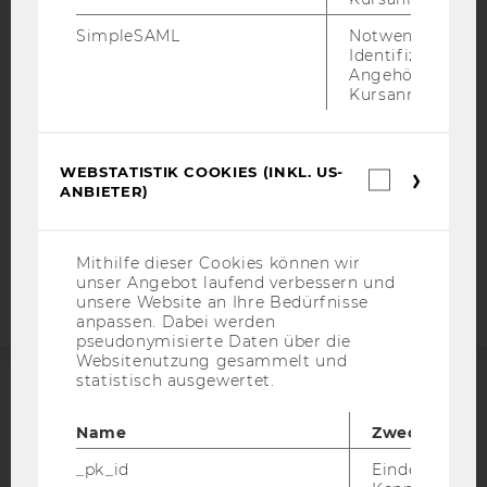
BARRIEREFREIHEITSERKLÄRUNG WEBSEITE
SimpleSAML
Notwendig zur
Identifizierung 
DATENSCHUTZERKLÄRUNG
Angehörige/r für
DATENSCHUTZERKLÄRUNG SOCIAL MEDIA
Kursanmeldung.
DATENSCHUTZERKLÄRUNG
STUDIENBEWERBER*INNEN UND STUDIERENDE
WEBSTATISTIK COOKIES (INKL. US-
COOKIE EINSTELLUNGEN
Webstatis
ANBIETER)
Cookies
(inkl.
Barrierefreiheitserklärung
US-
Anbieter)
Webseite
Mithilfe dieser Cookies können wir
unser Angebot laufend verbessern und
unsere Website an Ihre Bedürfnisse
anpassen. Dabei werden
pseudonymisierte Daten über die
Websitenutzung gesammelt und
statistisch ausgewertet.
ACCREDITED BY:
Name
Zweck
EQUIS
AACSB
_pk_id
Eindeutige