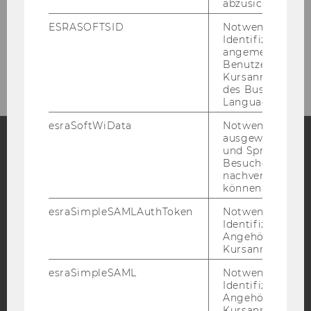
Unsere Social Media Kanäle
abzusichern.
Facebook
ESRASOFTSID
Notwendig zur
Identifizierung 
angemeldeten
Benutzers im
Kursanmeldung
des Business
Language Center
esraSoftWiData
Notwendig um
ausgewählte Sp
und Sprachkurse
Besuchers
Facebook
Instagram
Blog
nachverfolgen z
können.
esraSimpleSAMLAuthToken
Notwendig zur
YouTube
Newsletter
Bluesky
Identifizierung 
Angehörige/r für
Kursanmeldung.
esraSimpleSAML
Notwendig zur
Identifizierung 
Angehörige/r für
IMPRESSUM
Kursanmeldung.