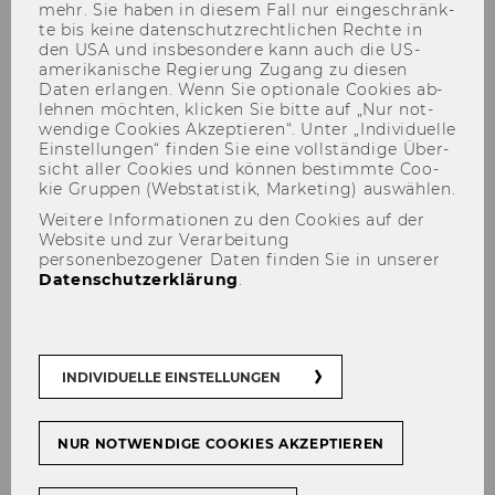
mehr. Sie haben in die­sem Fall nur ein­ge­schränk­
te bis keine da­ten­schutz­recht­li­chen Rech­te in
den USA und ins­be­son­de­re kann auch die US-​
amerikanische Re­gie­rung Zu­gang zu die­sen
Daten er­lan­gen. Wenn Sie op­tio­na­le Coo­kies ab­
Wirtschaftsinformatik &
leh­nen möch­ten, kli­cken Sie bitte auf „Nur not­
wen­di­ge Coo­kies Ak­zep­tie­ren“. Unter „In­di­vi­du­el­le
Gesellschaft
Ein­stel­lun­gen“ fin­den Sie eine voll­stän­di­ge Über­
sicht aller Coo­kies und kön­nen be­stimm­te Coo­
kie Grup­pen (Web­sta­tis­tik, Mar­ke­ting) aus­wäh­len.
Weitere Informationen zu den Cookies auf der
Website und zur Verarbeitung
personenbezogener Daten finden Sie in unserer
Datenschutzerklärung
.
INDIVIDUELLE EINSTELLUNGEN
NUR NOTWENDIGE COOKIES AKZEPTIEREN