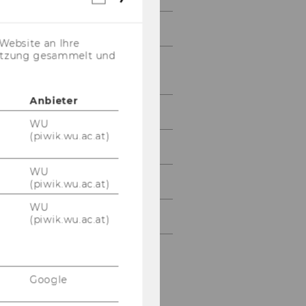
Cookies
(inkl.
Martin Beno
US-
Website an Ihre
Anbieter)
nutzung gesammelt und
Katharina Disselbacher-
Kollmann
Anbieter
Roman Franz
WU
(piwik.wu.ac.at)
Alexandra Hager
WU
DI Lucia Wieger, MA
(piwik.wu.ac.at)
WU
Doris Wyk
(piwik.wu.ac.at)
Google