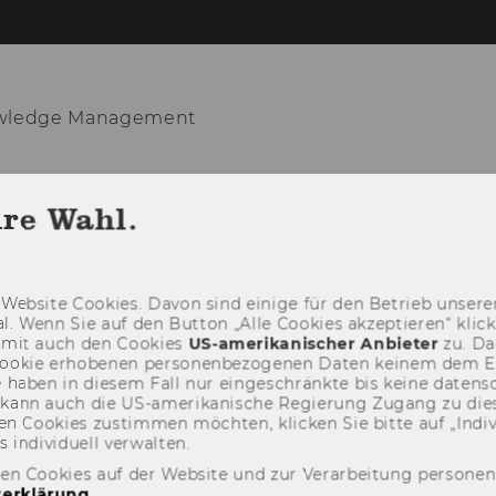
owledge Management
CHING
WRITE A THESIS
RESEARCH
hre Wahl.
STUDENT HONORS
PROCESS AND KNOWLEDGE MANAGEMENT
Web­site Coo­kies. Davon sind ei­ni­ge für den Be­trieb un­se­rer
­nal. Wenn Sie auf den But­ton „Alle Coo­kies ak­zep­tie­ren“ kli
damit auch den Coo­kies
US-​amerikanischer An­bie­ter
zu. Da­
oo­kie er­ho­be­nen per­so­nen­be­zo­ge­nen Daten kei­nem dem 
haben in die­sem Fall nur ein­ge­schränk­te bis keine da­ten­sc
e kann auch die US-​amerikanische Re­gie­rung Zu­gang zu die
n Coo­kies zu­stim­men möch­ten, kli­cken Sie bitte auf „In­di­vi­d
n­di­vi­du­ell ver­wal­ten.
den Cookies auf der Website und zur Verarbeitung persone
erklärung
.