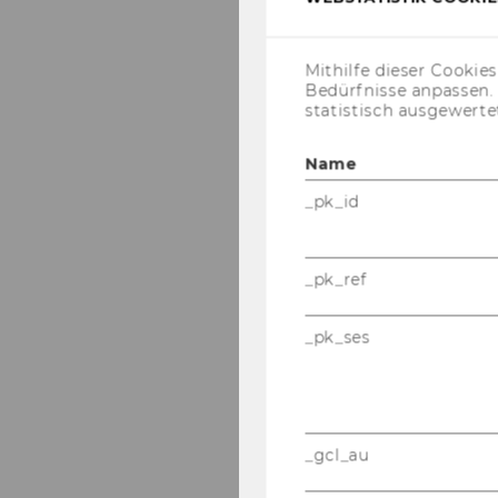
Mithilfe dieser Cookie
Bedürfnisse anpassen
statistisch ausgewerte
Name
_pk_id
_pk_ref
_pk_ses
_gcl_au