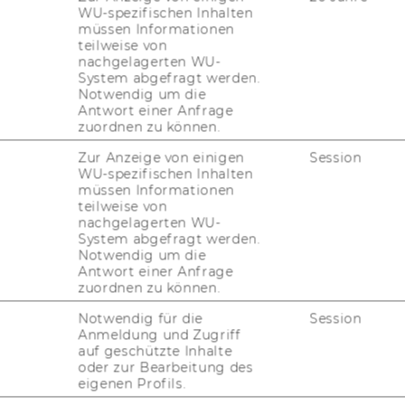
WU-spezifischen Inhalten
müssen Informationen
teilweise von
eaching and Research
nachgelagerten WU-
System abgefragt werden.
ssistant
Notwendig um die
Antwort einer Anfrage
zuordnen zu können.
 (Vi­en­na Uni­ver­si­ty of Eco­no­mics and
Zur Anzeige von einigen
Session
si­ness)
WU-spezifischen Inhalten
­part­ment of In­for­ma­ti­on Sys­tems and
müssen Informationen
e­ra­ti­ons Ma­nage­ment
teilweise von
nachgelagerten WU-
­sti­tu­te for Data, Pro­cess and Know­ledge
System abgefragt werden.
a­nage­ment
Notwendig um die
Antwort einer Anfrage
il­ding D2, 3rd Floor
zuordnen zu können.
lt­han­dels­platz 1, 1020 Vi­en­na, Aus­tria
Notwendig für die
Session
.at
Anmeldung und Zugriff
­din.com/in/se­man­tic/
auf geschützte Inhalte
oder zur Bearbeitung des
eigenen Profils.