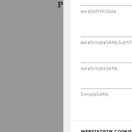
Projects
esraSoftWiData
List of pro­jects in W
esraSimpleSAMLAuthT
esraSimpleSAML
SimpleSAML
WEBSTATISTIK COOKIES