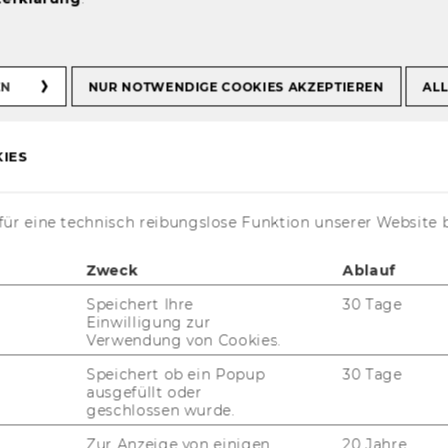
EN
NUR NOTWENDIGE COOKIES AKZEPTIEREN
ALL
IES
y
ür eine technisch reibungslose Funktion unserer Website 
Zweck
Ablauf
Speichert Ihre
30 Tage
Einwilligung zur
Verwendung von Cookies.
Speichert ob ein Popup
30 Tage
t aktuell nur auf Englisch verfügbar.
ausgefüllt oder
geschlossen wurde.
Zur Anzeige von einigen
20 Jahre