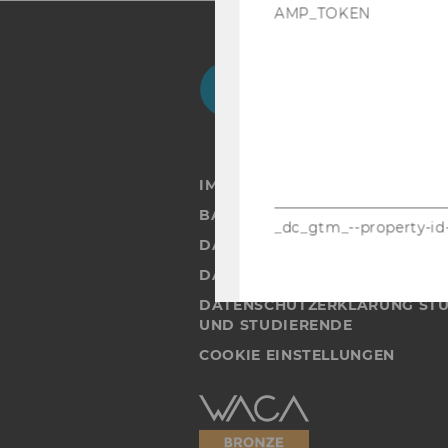
AMP_TOKEN
Facebook
Instagram
Blog
Yo
IMPRESSUM
BARRIEREFREIHEITSERKLÄRUN
_dc_gtm_--property-id
DATENSCHUTZERKLÄRUNG
DATENSCHUTZERKLÄRUNG SOC
DATENSCHUTZERKLÄRUNG ST
UND STUDIERENDE
COOKIE EINSTELLUNGEN
_ga
Barrierefreiheitserklärung
Webseite