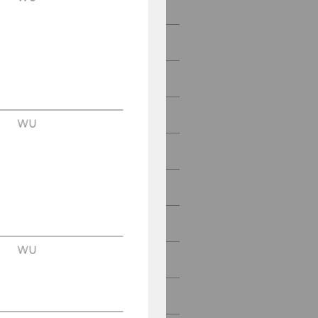
Axel Polleres
Marta Sabou
Wolfgang Janko
Wolfgang Panny
WU
Amin Anjomshoaa
Frederik Bauer
Adrian Bracher
WU
Daniil Dobriy
Katrin Ehrenmüller