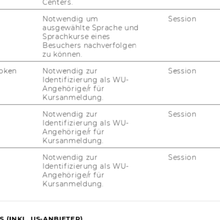
Centers.
Notwendig um
Session
ausgewählte Sprache und
Sprachkurse eines
U Re­se­arch da­ta­ba­se
Besuchers nachverfolgen
zu können.
oken
Notwendig zur
Session
Identifizierung als WU-
Angehörige/r für
Kursanmeldung.
Notwendig zur
Session
Identifizierung als WU-
Angehörige/r für
Kursanmeldung.
Notwendig zur
Session
Identifizierung als WU-
Angehörige/r für
Kursanmeldung.
 (INKL. US-ANBIETER)