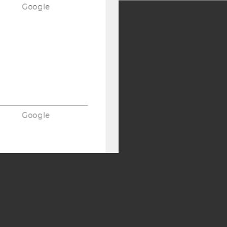
Google
Y:
SB
AMBA
Google
Google