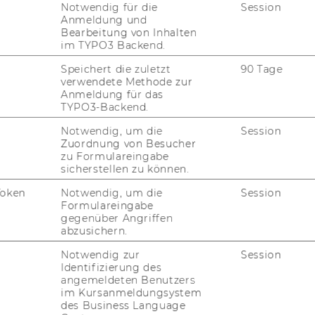
Notwendig für die
Session
-12:00 or on Ap­point­ment
Anmeldung und
Bearbeitung von Inhalten
im TYPO3 Backend.
ts
Speichert die zuletzt
90 Tage
verwendete Methode zur
Anmeldung für das
of Ar­ti­fi­cial In­tel­li­gence, with a par­ti­cu­lar
TYPO3-Backend.
o­gies (know­ledge graphs, Gra­phRAG and
Notwendig, um die
Session
their prac­ti­cal use in a wide range of ap­p­l
Zuordnung von Besucher
r­nan­ce, skills matching, re­se­arch eco­sys­
zu Formulareingabe
­ma­nities).
sicherstellen zu können.
Token
Notwendig, um die
Session
Formulareingabe
gegenüber Angriffen
abzusichern.
Notwendig zur
Session
s in WU Re­se­arch da­ta­ba­se
Identifizierung des
angemeldeten Benutzers
im Kursanmeldungsystem
des Business Language