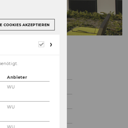
E COOKIES AKZEPTIEREN
Erforderliche
Cookies
benötigt.
Team
Anbieter
Alexander Kaiser
WU
Florian Kragulj
WU
Johann Mitlöhner
WU