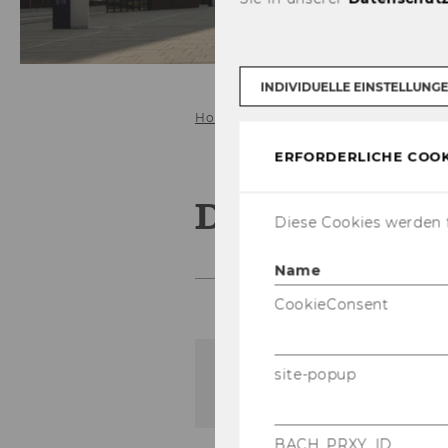
INDIVIDUELLE EINSTELLUNG
Home
Daniil Dobriy
ERFORDERLICHE COOK
Daniil Dobri
Diese Cookies werden f
Name
CookieConsent
site-popup
Der Inhalt dieser Seite is
BACH_PRXY_ID