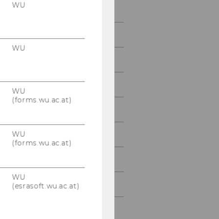
WU
Fajar J. Ekaputra
Nicolas Ferranti
WU
Michael Feurstein
Shahrom Hosseini Sohi
WU
(forms.wu.ac.at)
Gregor Käfer
WU
Hanna Kern
(forms.wu.ac.at)
Elmar Kiesling
WU
Majlinda Llugiqi
(esrasoft.wu.ac.at)
Jan Maly