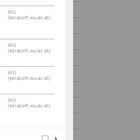
Alexander Prock
WU
(esrasoft.wu.ac.at)
Diego Rincon-Yanez
Felicia Schmidt
WU
(esrasoft.wu.ac.at)
Julia Schuller
WU
Hannah Schuster
(esrasoft.wu.ac.at)
Svitlana Vakulenko
WU
Stefani Tsaneva
(esrasoft.wu.ac.at)
Miguel Vázquez
Laura Waltersdorfer
Webstatistik