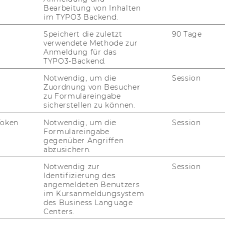
einheiten, A1.2
Bearbeitung von Inhalten
im TYPO3 Backend.
ILS
Speichert die zuletzt
90 Tage
verwendete Methode zur
Anmeldung für das
TYPO3-Backend.
ORB HINZUFÜGEN
Notwendig, um die
Session
Zuordnung von Besucher
zu Formulareingabe
sicherstellen zu können.
Token
Notwendig, um die
Session
Formulareingabe
gegenüber Angriffen
abzusichern.
uTube
Newsletter
Bluesky
ACCREDITED B
Notwendig zur
Session
Identifizierung des
EQUIS
AAC
angemeldeten Benutzers
im Kursanmeldungsystem
des Business Language
Centers.