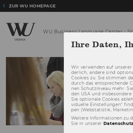
ZUR WU HOMEPAGE
WU Business
Language Center - S
Ihre Daten, I
FAQ
Wir ver­wen­den auf un­se­rer 
der­lich, an­de­re sind op­tio
Coo­kies zu. Sie stim­men 
durch das ent­spre­chen­de C
nen Schutz­ni­veau mehr. Sie 
den USA und ins­be­son­de­r
Sie op­tio­na­le Coo­kies ab­l
vi­du­el­le Ein­stel­lun­gen“ 
pen (Web­sta­tis­tik, Mar­ke­ti
Weitere Informationen zu 
Sie in unserer
Datenschutz