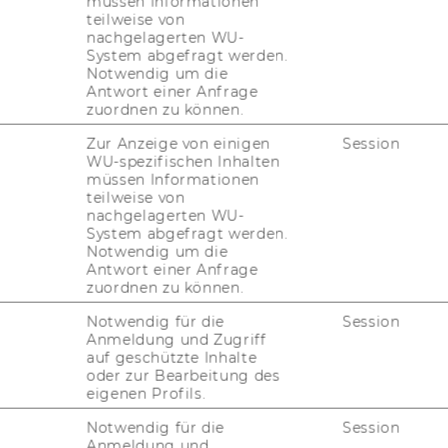
müssen Informationen
teilweise von
, Montag und Donnerstag
WU Wien, S30
nachgelagerten WU-
5 freie Plätze
System abgefragt werden.
Notwendig um die
: 363,00 €
Antwort einer Anfrage
einheiten, A1.1
zuordnen zu können.
Zur Anzeige von einigen
Session
ILS
WU-spezifischen Inhalten
müssen Informationen
teilweise von
nachgelagerten WU-
ORB HINZUFÜGEN
System abgefragt werden.
Notwendig um die
Antwort einer Anfrage
zuordnen zu können.
Notwendig für die
Session
Anmeldung und Zugriff
 A1.2
auf geschützte Inhalte
oder zur Bearbeitung des
, Montag und Donnerstag
WU Wien
eigenen Profils.
0 freie Plätze
Notwendig für die
Session
: 363,00 €
Anmeldung und