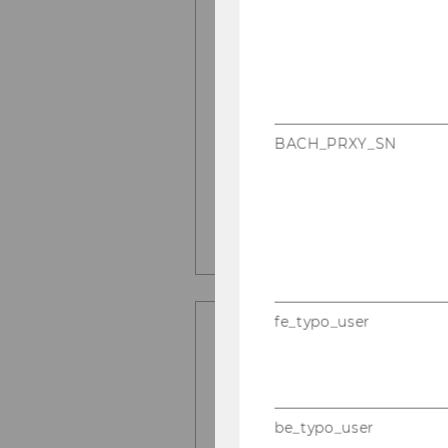
OKT.
18:00 - 20:00
2026
Es gibt noch 1
—
Standardpreis
23
30 Unterrichts
NOV.
2026
BACH_PRXY_SN
ZU DEN DETA
ZUM WARENK
fe_typo_user
30
Chinesisch
NOV.
18:00 - 20:00
2026
Es gibt noch 2
—
be_typo_user
Standardpreis