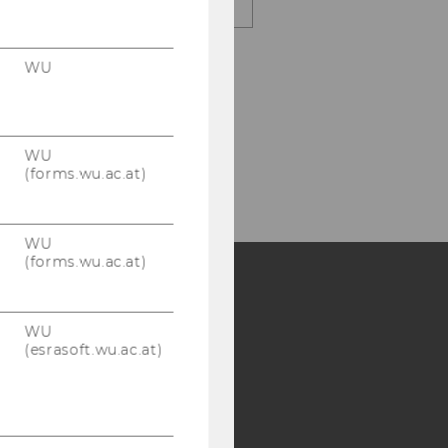
WU
WU
(forms.wu.ac.at)
WU
(forms.wu.ac.at)
Y:
WU
(esrasoft.wu.ac.at)
SB
AMBA