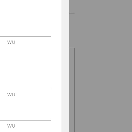
Andere Sprachen
Login
WU
Login
Studierende /
Bedienstete
Externe
Personen
WU
Registrieren Sie
sich
Benutzerdaten
WU
vergessen