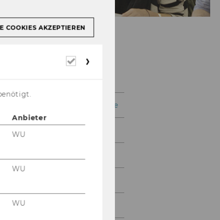
E COOKIES AKZEPTIEREN
Erforderliche
Sprachkurse
Cookies
benötigt.
Deutsch als Fremdsprache
Anbieter
Französisch
WU
Italienisch
WU
Russisch
WU
Spanisch