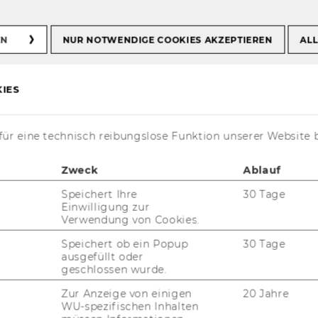
EN
NUR NOTWENDIGE COOKIES AKZEPTIEREN
ALL
IES
ür eine technisch reibungslose Funktion unserer Website 
Zweck
Ablauf
 EUR für WU-​Angehörige (Stu­die­ren­de,
Speichert Ihre
30 Tage
­füg­bar.
Einwilligung zur
Verwendung von Cookies.
den von hoch­qua­li­fi­zier­ten Lehr­kräf­ten nach
d­sät­zen un­ter­rich­tet.
Speichert ob ein Popup
30 Tage
ausgefüllt oder
geschlossen wurde.
Zur Anzeige von einigen
20 Jahre
WU-spezifischen Inhalten
 A1.1