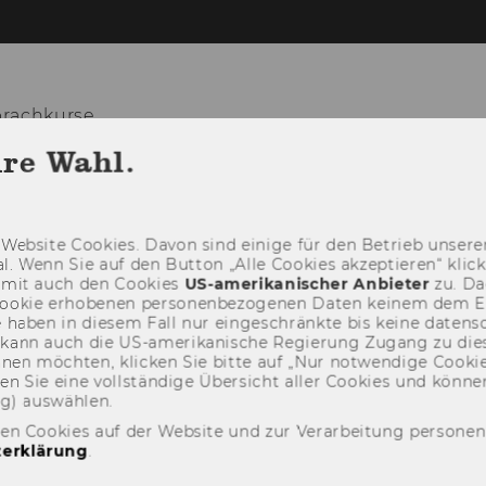
prachkurse
hre Wahl.
SPRACHKURSE
EINSTUFUNG
ZERTIFIKA
Web­site Coo­kies. Davon sind ei­ni­ge für den Be­trieb un­se­rer
­nal. Wenn Sie auf den But­ton „Alle Coo­kies ak­zep­tie­ren“ kli
damit auch den Coo­kies
US-​amerikanischer An­bie­ter
zu. Da­
oo­kie er­ho­be­nen per­so­nen­be­zo­ge­nen Daten kei­nem dem 
haben in die­sem Fall nur ein­ge­schränk­te bis keine da­ten­sc
e kann auch die US-​amerikanische Re­gie­rung Zu­gang zu die
eh­nen möch­ten, kli­cken Sie bitte auf „Nur not­wen­di­ge Coo­kies
fin­den Sie eine voll­stän­di­ge Über­sicht aller Coo­kies und kön
ng) aus­wäh­len.
den Cookies auf der Website und zur Verarbeitung persone
erklärung
.