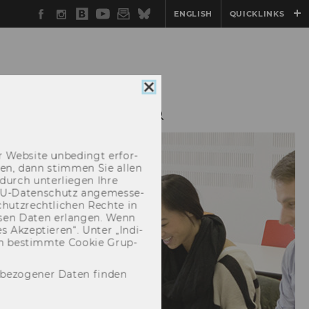
Facebook
Instagram
WU
YouTube
Newsletter
Bluesky
ENGLISH
QUICKLINKS
Blog
Cookie
Consent
TE
ÜBER UNS
schließen
 Web­site un­be­dingt er­for­
­cken, dann stim­men Sie allen
durch un­ter­lie­gen Ihre
EU-​Datenschutz an­ge­mes­se­
hutz­recht­li­chen Rech­te in
­sen Daten er­lan­gen. Wenn
 Ak­zep­tie­ren“. Unter „In­di­
­nen be­stimm­te Coo­kie Grup­
nbezogener Daten finden