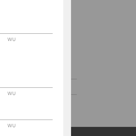
Österreichisches
Sprachdiplom Deutsch
(ÖSD)
Oxford Test of English
(OTE)
WU
Servicio Internacional
de Evaluación de la
Lengua Española
(SIELE)
Über uns
WU
WU