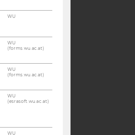
Y:
WU
SB
AMBA
WU
(forms.wu.ac.at)
WU
(forms.wu.ac.at)
WU
(esrasoft.wu.ac.at)
WU