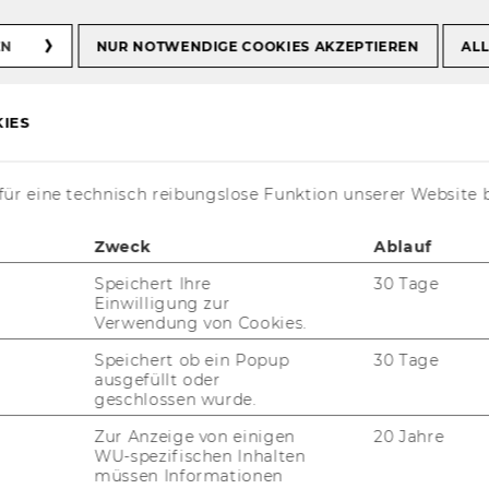
EN
NUR NOTWENDIGE COOKIES AKZEPTIEREN
ALL
IES
ür eine technisch reibungslose Funktion unserer Website 
Zweck
Ablauf
n wir auch Sprach­zer­ti­fi­ka­te an, mit
Speichert Ihre
30 Tage
Einwilligung zur
s­se nach­wei­sen kön­nen.
Verwendung von Cookies.
en­de Sprach­zer­ti­fi­ka­te ab­sol­vie­ren:
Speichert ob ein Popup
30 Tage
ausgefüllt oder
geschlossen wurde.
hes Sprach­di­plom Deutsch
Zur Anzeige von einigen
20 Jahre
WU-spezifischen Inhalten
­na­cio­nal de Eva­luación de la Len­gua Español
müssen Informationen