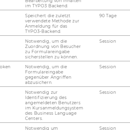
Bearbeitung von Inhalten
im TYPO3 Backend.
uTube
Newsletter
Bluesky
ACCREDITED B
Speichert die zuletzt
90 Tage
verwendete Methode zur
EQUIS
AAC
Anmeldung für das
TYPO3-Backend.
Notwendig, um die
Session
Zuordnung von Besucher
zu Formulareingabe
G WEBSEITE
sicherstellen zu können.
Token
Notwendig, um die
Session
IAL MEDIA
Formulareingabe
gegenüber Angriffen
UDIENBEWERBER*INNEN
abzusichern.
Notwendig zur
Session
Identifizierung des
angemeldeten Benutzers
im Kursanmeldungsystem
des Business Language
Centers.
Notwendig um
Session