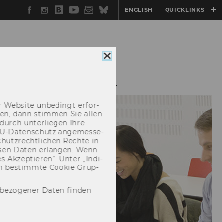
Facebook
Instagram
WU
YouTube
Newsletter
Bluesky
ENGLISH
QUICKLINKS
Blog
Cookie
Consent
schließen
TE
ÜBER UNS
 Web­site un­be­dingt er­for­
­cken, dann stim­men Sie allen
durch un­ter­lie­gen Ihre
EU-​Datenschutz an­ge­mes­se­
hutz­recht­li­chen Rech­te in
­sen Daten er­lan­gen. Wenn
 Ak­zep­tie­ren“. Unter „In­di­
­nen be­stimm­te Coo­kie Grup­
nbezogener Daten finden