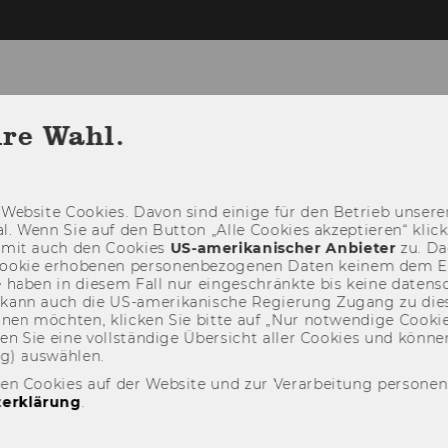
prachkurse
hre Wahl.
SPRACHKURSE
EINSTUFUNG
ZERTIFIKA
Web­site Coo­kies. Davon sind ei­ni­ge für den Be­trieb un­se­rer
­nal. Wenn Sie auf den But­ton „Alle Coo­kies ak­zep­tie­ren“ kli
damit auch den Coo­kies
US-​amerikanischer An­bie­ter
zu. Da­
oo­kie er­ho­be­nen per­so­nen­be­zo­ge­nen Daten kei­nem dem 
haben in die­sem Fall nur ein­ge­schränk­te bis keine da­ten­sc
e kann auch die US-​amerikanische Re­gie­rung Zu­gang zu die
eh­nen möch­ten, kli­cken Sie bitte auf „Nur not­wen­di­ge Coo­kies
fin­den Sie eine voll­stän­di­ge Über­sicht aller Coo­kies und kön
ng) aus­wäh­len.
den Cookies auf der Website und zur Verarbeitung persone
erklärung
.