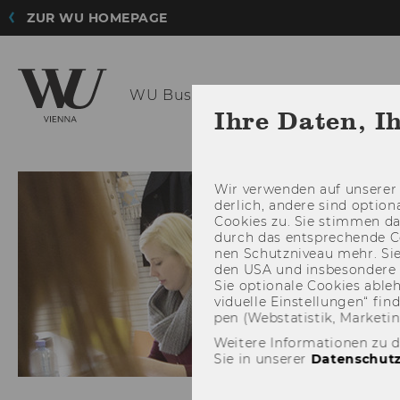
ZUR WU HOMEPAGE
WU Business
Language Center - S
Ihre Daten, I
FAQ
Wir ver­wen­den auf un­se­rer 
der­lich, an­de­re sind op­tio
Coo­kies zu. Sie stim­men 
durch das ent­spre­chen­de C
nen Schutz­ni­veau mehr. Sie 
den USA und ins­be­son­de­r
Sie op­tio­na­le Coo­kies ab­l
vi­du­el­le Ein­stel­lun­gen“ 
pen (Web­sta­tis­tik, Mar­ke­ti
Weitere Informationen zu 
Sie in unserer
Datenschutz