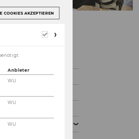
E COOKIES AKZEPTIEREN
Erforderliche
WU Business
Cookies
Language Center -
Sprachkurse
benötigt.
Anbieter
FAQ
WU
Sprachkurse
WU
Einstufung
WU
Zertifikate