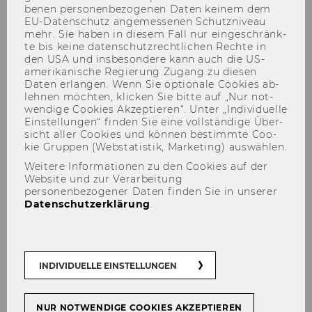
be­nen per­so­nen­be­zo­ge­nen Daten kei­nem dem
EU-​Datenschutz an­ge­mes­se­nen Schutz­ni­veau
mehr. Sie haben in die­sem Fall nur ein­ge­schränk­
te bis keine da­ten­schutz­recht­li­chen Rech­te in
den USA und ins­be­son­de­re kann auch die US-​
amerikanische Re­gie­rung Zu­gang zu die­sen
Daten er­lan­gen. Wenn Sie op­tio­na­le Coo­kies ab­
leh­nen möch­ten, kli­cken Sie bitte auf „Nur not­
wen­di­ge Coo­kies Ak­zep­tie­ren“. Unter „In­di­vi­du­el­le
Ein­stel­lun­gen“ fin­den Sie eine voll­stän­di­ge Über­
Univ.Prof. Dr. Verena Madner
sicht aller Coo­kies und kön­nen be­stimm­te Coo­
kie Grup­pen (Web­sta­tis­tik, Mar­ke­ting) aus­wäh­len.
Weitere Informationen zu den Cookies auf der
Website und zur Verarbeitung
personenbezogener Daten finden Sie in unserer
Datenschutzerklärung
.
INDIVIDUELLE EINSTELLUNGEN
NUR NOTWENDIGE COOKIES AKZEPTIEREN