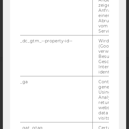
Andere mögli
STUDIENBEWERBER*INNEN UND STUDIERENDE
zeigen Opt-ou
Anfrage im G
COOKIE EINSTELLUNGEN
einen Fehler 
Abrufen einer
vom AMP Clie
Barrierefreiheitserklärung
Service an.
Webseite
_dc_gtm_--property-id--
Wird von Dou
(Google Tag 
verwendet, u
Besucher nach
Geschlecht o
Interessen zu
identifizieren.
ACCREDITED BY:
_ga
Contains a r
EQUIS
AACSB
generated use
Using this ID
Analytics can
returning use
website and 
data from pre
AMBA
visits.
_gat_gtag
Certain data i