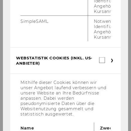
Identifizierung 
Univ.Prof. Dr. Renate E. Meyer
Angehörige/r für
Kursanmeldung.
Priv.Doz. Dr. Stephan Leixnering
SimpleSAML
Notwendig zur
Identifizierung 
Angehörige/r für
Wissenschaftliche Mitarbeiter/innen
Kursanmeldung.
Wissenschaftliche studentische
Mitarbeiter/innen
WEBSTATISTIK COOKIES (INKL. US-
Webstatis
ANBIETER)
Cookies
Ehemalige Mitarbeiter/innen
(inkl.
US-
Anbieter)
Mithilfe dieser Cookies können wir
Gastwissenschafter/innen und affiliierte
unser Angebot laufend verbessern und
Forschende
unsere Website an Ihre Bedürfnisse
anpassen. Dabei werden
pseudonymisierte Daten über die
Institutsmanagement
Websitenutzung gesammelt und
statistisch ausgewertet.
Administration
Name
Zweck