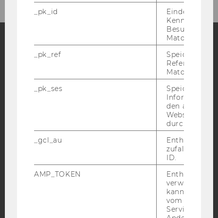
_pk_id
Eindeutige
Kennzeichnun
Besuchers du
Matomo.
_pk_ref
Speicherung 
Facebook
Instagram
Blog
Referrers dur
Matomo.
_pk_ses
Speicherung 
YouTube
Newsletter
Bluesky
Informatione
den aktuellen
Webseitenbe
durch Matom
_gcl_au
Enthält eine
zufallsgenerie
IMPRESSUM
ID.
BARRIEREFREIHEITSERKLÄRUNG WEBSEITE
AMP_TOKEN
Enthält ein To
verwendet we
DATENSCHUTZERKLÄRUNG
kann, um eine
DATENSCHUTZERKLÄRUNG SOCIAL MEDIA
vom AMP-Clie
Service abzur
DATENSCHUTZERKLÄRUNG