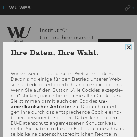
WU WEB
Institut für
Unternehmensrecht
HAU
MENÜ
Coo
Ihre Daten, Ihre Wahl.
ÖFF
Con
sch
Wir ver­wen­den auf un­se­rer Web­site Coo­kies.
Davon sind ei­ni­ge für den Be­trieb un­se­rer Web­
site un­be­dingt er­for­der­lich, an­de­re sind op­tio­nal.
Wenn Sie auf den But­ton „Alle Coo­kies ak­zep­tie­
ren“ kli­cken, dann stim­men Sie allen Coo­kies zu.
Sie stim­men damit auch den Coo­kies
US-​
amerikanischer An­bie­ter
zu. Da­durch un­ter­lie­
gen Ihre durch das ent­spre­chen­de Coo­kie er­ho­
be­nen per­so­nen­be­zo­ge­nen Daten kei­nem dem
EU-​Datenschutz an­ge­mes­se­nen Schutz­ni­veau
mehr. Sie haben in die­sem Fall nur ein­ge­schränk­
te bis keine da­ten­schutz­recht­li­chen Rech­te in