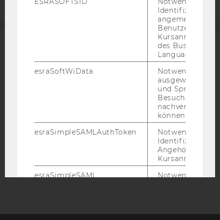
ESRASOFTSID
Notwendig zur
Identifizierung 
angemeldeten
Benutzers im
Kursanmeldung
des Business
ACCREDITED BY:
Language Center
EQUIS
AACSB
esraSoftWiData
Notwendig um
ausgewählte Sp
und Sprachkurse
Besuchers
nachverfolgen z
können.
AMBA
esraSimpleSAMLAuthToken
Notwendig zur
Identifizierung 
Angehörige/r für
Kursanmeldung.
esraSimpleSAML
Notwendig zur
Identifizierung 
Angehörige/r für
Kursanmeldung.
SimpleSAML
Notwendig zur