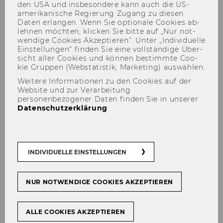
den USA und ins­be­son­de­re kann auch die US-​
amerikanische Re­gie­rung Zu­gang zu die­sen
Daten er­lan­gen. Wenn Sie op­tio­na­le Coo­kies ab­
leh­nen möch­ten, kli­cken Sie bitte auf „Nur not­
wen­di­ge Coo­kies Ak­zep­tie­ren“. Unter „In­di­vi­du­el­le
Ein­stel­lun­gen“ fin­den Sie eine voll­stän­di­ge Über­
Österr. Patentrechtstag 2025
sicht aller Coo­kies und kön­nen be­stimm­te Coo­
kie Grup­pen (Web­sta­tis­tik, Mar­ke­ting) aus­wäh­len.
Weitere Informationen zu den Cookies auf der
Website und zur Verarbeitung
personenbezogener Daten finden Sie in unserer
Datenschutzerklärung
.
TEILEN
TEILEN
27. November 2025
INDIVIDUELLE EINSTELLUNGEN
Am 12. De­zem­ber 2025 fin­det der Ös­
NUR NOTWENDIGE COOKIES AKZEPTIEREN
ter­rei­chi­sche Pa­tent­rechts­tag in Wien
statt. In­ter­es­sier­te sind herz­lich will­
kom­men!
ALLE COOKIES AKZEPTIEREN