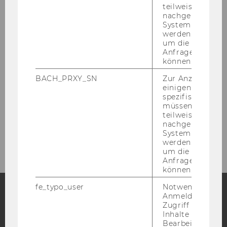
teilweise von
nachgelagerten
ZURÜCK ZUR ÜBERSICHT
System abgefra
werden. Notwen
um die Antwort 
Anfrage zuordne
können.
Aktuelles
BACH_PRXY_SN
Zur Anzeige von
einigen WU-
spezifischen Inh
News
müssen Informa
teilweise von
nachgelagerten
Veranstaltungen
System abgefra
werden. Notwen
um die Antwort 
Anfrage zuordne
können.
fe_typo_user
Notwendig für d
Anmeldung und
Zugriff auf gesc
Facebook
Instagram
Blog
Inhalte oder zur
Bearbeitung des