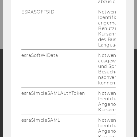
abzusichern.
ZURÜCK ZUR ÜBERSICHT
ESRASOFTSID
Notwendig zur
Identifizierung 
angemeldeten
Benutzers im
Kursanmeldung
des Business
Language Center
esraSoftWiData
Notwendig um
ausgewählte Sp
und Sprachkurse
Facebook
Instagram
Blog
Besuchers
nachverfolgen z
können.
esraSimpleSAMLAuthToken
Notwendig zur
YouTube
Newsletter
Bluesky
Identifizierung 
Angehörige/r für
Kursanmeldung.
esraSimpleSAML
Notwendig zur
Identifizierung 
Angehörige/r für
IMPRESSUM
Kursanmeldung.