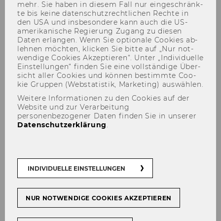
mehr. Sie haben in die­sem Fall nur ein­ge­schränk­
te bis keine da­ten­schutz­recht­li­chen Rech­te in
den USA und ins­be­son­de­re kann auch die US-​
amerikanische Re­gie­rung Zu­gang zu die­sen
Daten er­lan­gen. Wenn Sie op­tio­na­le Coo­kies ab­
leh­nen möch­ten, kli­cken Sie bitte auf „Nur not­
wen­di­ge Coo­kies Ak­zep­tie­ren“. Unter „In­di­vi­du­el­le
Ein­stel­lun­gen“ fin­den Sie eine voll­stän­di­ge Über­
sicht aller Coo­kies und kön­nen be­stimm­te Coo­
André Martinuzzi im Podcast
kie Grup­pen (Web­sta­tis­tik, Mar­ke­ting) aus­wäh­len.
“RRI Explained”
Weitere Informationen zu den Cookies auf der
Website und zur Verarbeitung
personenbezogener Daten finden Sie in unserer
Datenschutzerklärung
.
TEILEN
TEILEN
INDIVIDUELLE EINSTELLUNGEN
15. Juni 2023
NUR NOTWENDIGE COOKIES AKZEPTIEREN
Ver­ant­wor­tungs­be­wuss­te In­no­va­ti­on