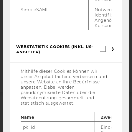
BARRIEREFREIHEITSERKLÄRUNG WEBSEITE
SimpleSAML
Notwendig zur
DATENSCHUTZERKLÄRUNG
Identifizierung 
Angehörige/r für
DATENSCHUTZERKLÄRUNG SOCIAL MEDIA
Kursanmeldung.
DATENSCHUTZERKLÄRUNG
STUDIENBEWERBER*INNEN UND STUDIERENDE
COOKIE EINSTELLUNGEN
WEBSTATISTIK COOKIES (INKL. US-
Webstatis
ANBIETER)
Cookies
(inkl.
Barrierefreiheitserklärung
US-
Webseite
Anbieter)
Mithilfe dieser Cookies können wir
unser Angebot laufend verbessern und
unsere Website an Ihre Bedürfnisse
anpassen. Dabei werden
pseudonymisierte Daten über die
Websitenutzung gesammelt und
statistisch ausgewertet.
ACCREDITED BY:
Name
Zweck
EQUIS
AACSB
_pk_id
Eindeutige