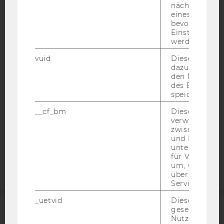
nächsten Ans
eines Vimeo-V
bevorzugten
IMPRESSUM
Einstellungen
BARRIEREFREIHEITSERKLÄRUNG WEBSEITE
werden.
DATENSCHUTZERKLÄRUNG
vuid
Dieser Cookie
dazu eingeset
DATENSCHUTZERKLÄRUNG SOCIAL MEDIA
den Nutzungs
des Benutzers
DATENSCHUTZERKLÄRUNG
speichern.
STUDIENBEWERBER*INNEN UND STUDIERENDE
COOKIE EINSTELLUNGEN
__cf_bm
Dieses Cookie
verwendet, u
zwischen Men
Barrierefreiheitserklärung
und Bots zu
unterscheiden.
Webseite
für Vimeo no
um, um gülti
über die Nutz
Service zu s
_uetvid
Dieses Cookie
gesetzt, um d
ACCREDITED BY:
Nutzung des 