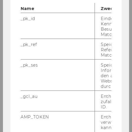
Name
Zweck
_pk_id
Eindeutige
Kennzeichnun
Besuchers du
Matomo.
_pk_ref
Speicherung 
Referrers dur
Matomo.
_pk_ses
Speicherung 
Informatione
den aktuellen
Webseitenbe
durch Matom
_gcl_au
Enthält eine
zufallsgenerie
ID.
AMP_TOKEN
Enthält ein To
verwendet we
kann, um eine