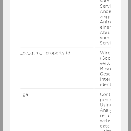
vom AMP-Clie
Service abzur
Andere mögli
zeigen Opt-ou
Anfrage im G
einen Fehler 
Abrufen einer
vom AMP Clie
1
/5
Service an.
_dc_gtm_--property-id--
Wird von Dou
(Google Tag 
verwendet, u
Besucher nach
Geschlecht o
Abteilung für Betriebswirtschaftliche
Interessen zu
identifizieren.
Steuerlehre
_ga
Contains a r
generated use
Using this ID
Aktuelles
Analytics can
returning use
website and 
Publikationen
data from pre