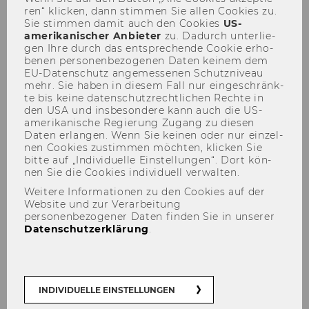
ren“ kli­cken, dann stim­men Sie allen Coo­kies zu.
Sie stim­men damit auch den Coo­kies
US-​
amerikanischer An­bie­ter
zu. Da­durch un­ter­lie­
gen Ihre durch das ent­spre­chen­de Coo­kie er­ho­
be­nen per­so­nen­be­zo­ge­nen Daten kei­nem dem
EU-​Datenschutz an­ge­mes­se­nen Schutz­ni­veau
mehr. Sie haben in die­sem Fall nur ein­ge­schränk­
te bis keine da­ten­schutz­recht­li­chen Rech­te in
den USA und ins­be­son­de­re kann auch die US-​
amerikanische Re­gie­rung Zu­gang zu die­sen
Daten er­lan­gen. Wenn Sie kei­nen oder nur ein­zel­
3rd WU Vienna Tax Camp
nen Coo­kies zu­stim­men möch­ten, kli­cken Sie
bitte auf „In­di­vi­du­el­le Ein­stel­lun­gen“. Dort kön­
nen Sie die Coo­kies in­di­vi­du­ell ver­wal­ten.
#
Veranstaltungen
Weitere Informationen zu den Cookies auf der
Website und zur Verarbeitung
personenbezogener Daten finden Sie in unserer
Datenschutzerklärung
.
TEILEN
TEILEN
INDIVIDUELLE EINSTELLUNGEN