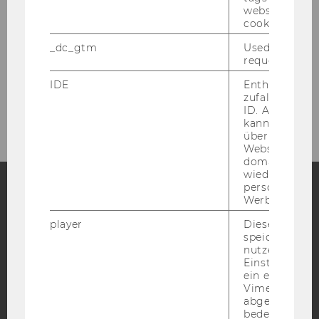
website read 
cookie.
Unsere Social Media Kanäle
_dc_gtm
Used to throt
request rate.
LinkedIn
IDE
Enthält eine
zufallsgenerie
ID. Anhand di
kann Google 
über verschie
Websites
domainübergr
wiedererkenn
personalisiert
Werbung auss
Facebook
Instagram
Blog
player
Dieses Cooki
speichert
nutzerspezifi
Einstellungen
YouTube
Newsletter
Bluesky
ein eingebett
Vimeo-Video
abgespielt wi
bedeutet, das