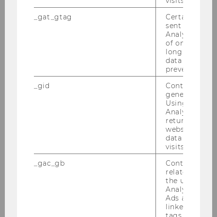
visits.
Jobs
_gat_gtag
Certain data i
sent to Googl
Medienberichte
Analytics a 
of once per m
long as it is s
Veranstaltungen
data transfers
prevented.
Abteilung
_gid
Contains a r
generated use
Using this ID
Forschung
Analytics can
returning use
website and 
Lehre
data from pre
visits.
Medienberichte
_gac_gb
Contains cam
related infor
the user. If G
Events
Analytics and
Ads accounts 
linked, the co
Service
tags on the G