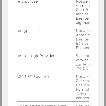
> Abstract
fe_typo_user
Notwendig für d
Anmeldung und
[Discussant: Lukas Sablica]
Zugriff auf gesc
Inhalte oder zur
Fri, December 5 / 09:30-12:00
Bearbeitung des
/ D4.0.127
eigenen Profils.
Diego Peña
be_typo_user
Notwendig für d
Anmeldung und
Monge
Probabilistic
Bearbeitung von
Model Clustering of
Inhalten im TYP
Directional Embeddings:
Backend.
Covariate Inference with
be_lastLoginProvider
Speichert die zul
Spherical Distributions
verwendete Met
zur Anmeldung f
> Abstract
TYPO3-Backend.
[Discussant: Robert
Bajons]
ASP.NET_SessionId
Notwendig, um 
Zuordnung von
Karina Pekarek
Besucher zu
Formulareingab
Kostka
Advancing Text-
sicherstellen zu
Based Ideology Modeling:
können.
Methods and Structural