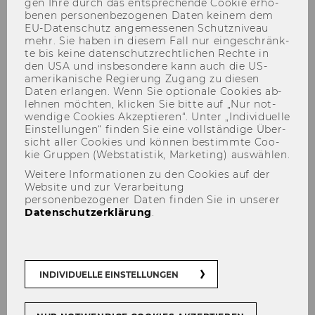
gen Ihre durch das ent­spre­chen­de Coo­kie er­ho­
be­nen per­so­nen­be­zo­ge­nen Daten kei­nem dem
EU-​Datenschutz an­ge­mes­se­nen Schutz­ni­veau
mehr. Sie haben in die­sem Fall nur ein­ge­schränk­
te bis keine da­ten­schutz­recht­li­chen Rech­te in
den USA und ins­be­son­de­re kann auch die US-​
amerikanische Re­gie­rung Zu­gang zu die­sen
Daten er­lan­gen. Wenn Sie op­tio­na­le Coo­kies ab­
BBS Winter Term 2025/26
leh­nen möch­ten, kli­cken Sie bitte auf „Nur not­
wen­di­ge Coo­kies Ak­zep­tie­ren“. Unter „In­di­vi­du­el­le
Ein­stel­lun­gen“ fin­den Sie eine voll­stän­di­ge Über­
sicht aller Coo­kies und kön­nen be­stimm­te Coo­
kie Grup­pen (Web­sta­tis­tik, Mar­ke­ting) aus­wäh­len.
Weitere Informationen zu den Cookies auf der
Website und zur Verarbeitung
Der Inhalt dieser Seite ist aktuell nur auf
personenbezogener Daten finden Sie in unserer
Englisch verfügbar.
Datenschutzerklärung
.
The PhD Research Seminar in Mathematics for
INDIVIDUELLE EINSTELLUNGEN
Economics and Business ("Brown Bag
Seminar") takes place on
Fridays from 9 to