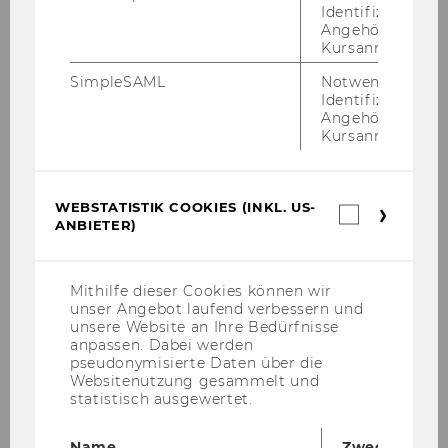
Identifizierung 
Angehörige/r für
Kursanmeldung.
SimpleSAML
Notwendig zur
Identifizierung 
Angehörige/r für
PhD Research Seminar (Brown Bag
Kursanmeldung.
Seminar)
WEBSTATISTIK COOKIES (INKL. US-
Webstatis
ANBIETER)
BBS Summer Term 2026
Cookies
(inkl.
US-
BBS Winter Term 2025/26
Anbieter)
Mithilfe dieser Cookies können wir
unser Angebot laufend verbessern und
unsere Website an Ihre Bedürfnisse
Abstracts
anpassen. Dabei werden
pseudonymisierte Daten über die
Websitenutzung gesammelt und
statistisch ausgewertet.
BBS Summer Term 2025
Name
Zweck