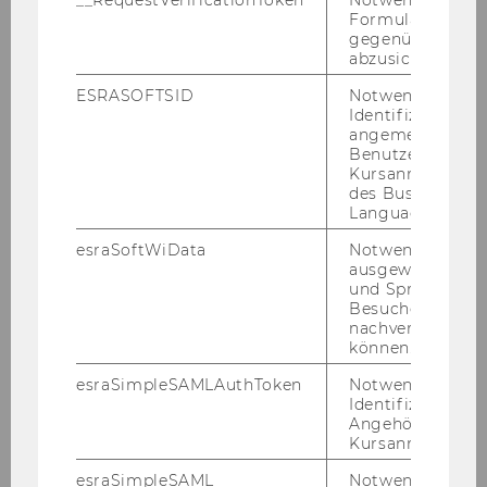
__RequestVerificationToken
Notwendig, um 
Limitations
Formulareingab
[Discussant: Andreas
gegenüber Angri
Celary]
abzusichern.
ESRASOFTSID
Notwendig zur
Fri, January 16
/ 09:00-11:30
Identifizierung 
/ D4.0.127
angemeldeten
Benutzers im
Andreas Celary
Invariant
Kursanmeldung
Spaces for Kernel
des Business
Language Center
Interpolation Schemes of
the Discount Curve
esraSoftWiData
Notwendig um
ausgewählte Sp
[Discussant: Nurtai
und Sprachkurse
Meimanjan]
Besuchers
nachverfolgen z
Alonso Zuniga
Targeted
können.
Sensitive Covariate
esraSimpleSAMLAuthToken
Notwendig zur
Privatization in Optimal
Identifizierung 
Policy Learning
Angehörige/r für
> Abstract
Kursanmeldung.
[Discussant: Peter Knaus]
esraSimpleSAML
Notwendig zur