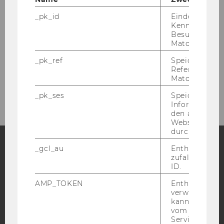
BBS Winter Term 2024/25
_pk_id
Eindeutige
Kennzeichnun
BBS Summer Term 2024
Besuchers du
Matomo.
BBS Winter Term 2023/24
_pk_ref
Speicherung 
Referrers dur
Matomo.
Previous Semesters
_pk_ses
Speicherung 
Informatione
den aktuellen
Webseitenbe
durch Matom
_gcl_au
Enthält eine
zufallsgenerie
Facebook
Instagram
Blog
ID.
AMP_TOKEN
Enthält ein To
verwendet we
YouTube
Newsletter
Bluesky
kann, um eine
vom AMP-Clie
Service abzur