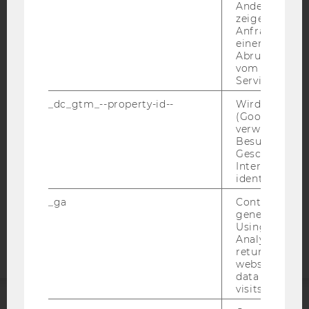
Andere mögli
zeigen Opt-ou
Anfrage im G
einen Fehler 
IMPRESSUM
Abrufen einer
vom AMP Clie
BARRIEREFREIHEITSERKLÄRUNG WEBSEITE
Service an.
DATENSCHUTZERKLÄRUNG
_dc_gtm_--property-id--
Wird von Dou
DATENSCHUTZERKLÄRUNG SOCIAL MEDIA
(Google Tag 
verwendet, u
DATENSCHUTZERKLÄRUNG
Besucher nach
STUDIENBEWERBER*INNEN UND STUDIERENDE
Geschlecht o
Interessen zu
COOKIE EINSTELLUNGEN
identifizieren.
_ga
Contains a r
Barrierefreiheitserklärung
generated use
Webseite
Using this ID
Analytics can
returning use
website and 
data from pre
visits.