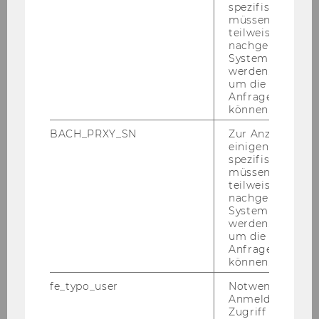
spezifischen Inh
müssen Informa
Fran­cis­ca Brem­ber­ger, De­part­ment of
teilweise von
Eco­no­mics
nachgelagerten
System abgefra
Robin Fi­scher, De­part­ment of In­for­ma­ti­
werden. Notwen
um die Antwort 
on Sys­tems and Ope­ra­ti­ons Ma­nage­
Anfrage zuordne
ment
können.
To­bi­as Huber, De­part­ment of Pu­blic Law
BACH_PRXY_SN
Zur Anzeige von
and Tax Law
einigen WU-
spezifischen Inh
Mi­cha­el Posch, De­part­ment of Ma­nage­
müssen Informa
teilweise von
ment
nachgelagerten
Anna Schiffer-​Zehetbauer, De­part­ment
System abgefra
werden. Notwen
of Pu­blic Law and Tax Law
um die Antwort 
Anfrage zuordne
Ma­nu­el Scholz-​Wäckerle, De­part­ment of
können.
So­cio­e­co­no­mics
fe_typo_user
Notwendig für d
Mar­tin Spit­zer, De­part­ment of Pri­va­te
Anmeldung und
Law
Zugriff auf gesc