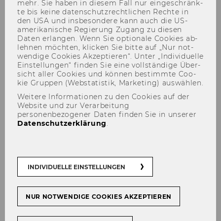
mehr. Sie haben in die­sem Fall nur ein­ge­schränk­
te bis keine da­ten­schutz­recht­li­chen Rech­te in
den USA und ins­be­son­de­re kann auch die US-​
amerikanische Re­gie­rung Zu­gang zu die­sen
Daten er­lan­gen. Wenn Sie op­tio­na­le Coo­kies ab­
leh­nen möch­ten, kli­cken Sie bitte auf „Nur not­
wen­di­ge Coo­kies Ak­zep­tie­ren“. Unter „In­di­vi­du­el­le
Ein­stel­lun­gen“ fin­den Sie eine voll­stän­di­ge Über­
sicht aller Coo­kies und kön­nen be­stimm­te Coo­
The Art of Teaching 2026
kie Grup­pen (Web­sta­tis­tik, Mar­ke­ting) aus­wäh­len.
Weitere Informationen zu den Cookies auf der
Website und zur Verarbeitung
personenbezogener Daten finden Sie in unserer
Datenschutzerklärung
.
TEILEN
TEILEN
INDIVIDUELLE EINSTELLUNGEN
23. April 2026
NUR NOTWENDIGE COOKIES AKZEPTIEREN
The­re­sa Trax­ler re­cei­ves Ex­cel­lent Tea­
ching Award