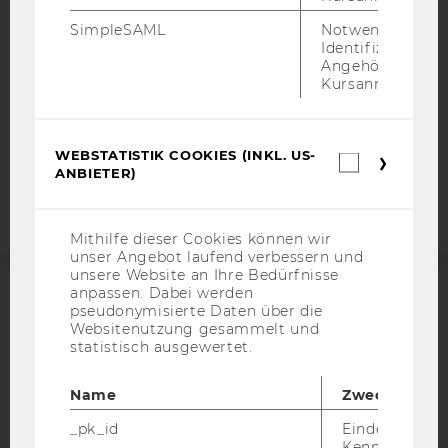
DATENSCHUTZERKLÄRUNG SOCIAL MEDIA
SimpleSAML
Notwendig zur
DATENSCHUTZERKLÄRUNG
Identifizierung 
Angehörige/r für
STUDIENBEWERBER*INNEN UND STUDIERENDE
Kursanmeldung.
COOKIE EINSTELLUNGEN
Barrierefreiheitserklärung
WEBSTATISTIK COOKIES (INKL. US-
Webstatis
Webseite
ANBIETER)
Cookies
(inkl.
US-
Anbieter)
Mithilfe dieser Cookies können wir
unser Angebot laufend verbessern und
unsere Website an Ihre Bedürfnisse
anpassen. Dabei werden
pseudonymisierte Daten über die
ACCREDITED BY:
Websitenutzung gesammelt und
statistisch ausgewertet.
EQUIS
AACSB
Name
Zweck
_pk_id
Eindeutige
Kennzeichnun