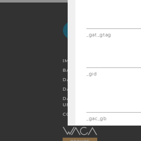
Facebook
Instagram
Blog
Yo
_gat_gtag
IMPRESSUM
BARRIEREFREIHEITSERKLÄRUN
_gid
DATENSCHUTZERKLÄRUNG
DATENSCHUTZERKLÄRUNG SOC
DATENSCHUTZERKLÄRUNG ST
UND STUDIERENDE
COOKIE EINSTELLUNGEN
_gac_gb
Barrierefreiheitserklärung
Webseite