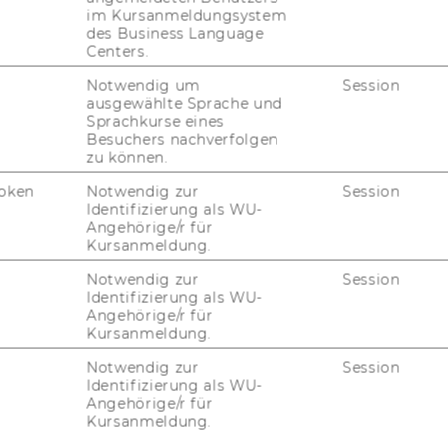
im Kursanmeldungsystem
31. Mai 2023
des Business Language
Living Alone in the City?
Centers.
In their new study, Nina-​Sophie Fritsch,
Notwendig um
Session
ausgewählte Sprache und
Bern­hard Rie­de­rer, and Lena See­wann ana­
Sprachkurse eines
ly­se six do­mains of sub­jec­ti­ve well-​being
Besuchers nachverfolgen
among dif­fe­rent groups of sin­gle house­
zu können.
holds in Vi­en­na. They de­mons­tra­te that…
oken
Notwendig zur
Session
Identifizierung als WU-
Angehörige/r für
26. Juli 2022
Kursanmeldung.
Neuerscheinung
Notwendig zur
Session
Identifizierung als WU-
Ka­tha­ri­na Miko-​Schefzig: For­schen mit Vi­
Angehörige/r für
gnet­ten
Kursanmeldung.
Notwendig zur
Session
Identifizierung als WU-
Angehörige/r für
06. Juli 2022
Kursanmeldung.
Abschlusskonferenz Space