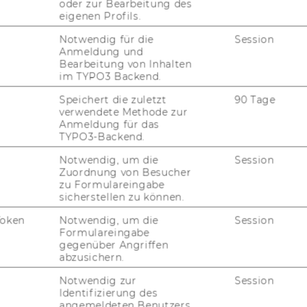
oder zur Bearbeitung des
eigenen Profils.
Notwendig für die
Session
02. November 2023
Anmeldung und
Bearbeitung von Inhalten
Neuerscheinung
im TYPO3 Backend.
Sa­bi­ne Hark und Jo­han­na Hof­bau­er „Die
Speichert die zuletzt
90 Tage
un­glei­che Uni­ver­si­tät. Di­ver­si­tät, Ex­zel­lenz
verwendete Methode zur
und Anti-​Diskriminierung“ (Pas­sa­gen Ver­
Anmeldung für das
TYPO3-Backend.
lag)
Notwendig, um die
Session
Zuordnung von Besucher
01. August 2023
zu Formulareingabe
New Publication on Trust and Ethnic
sicherstellen zu können.
Discrimination
Token
Notwendig, um die
Session
Formulareingabe
In a new ar­ti­cle in the Eu­ropean So­cio­lo­gi­
gegenüber Angriffen
cal Re­view, Georg Ka­nit­sar ex­ami­nes trust
abzusichern.
and eth­nic discri­mi­na­ti­on using a na­tu­ral
Notwendig zur
Session
field ex­pe­ri­ment.
Identifizierung des
angemeldeten Benutzers