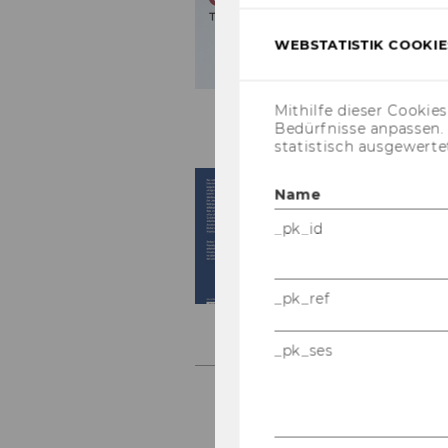
WEBSTATISTIK COOKIES
Mithilfe dieser Cookie
Bedürfnisse anpassen
statistisch ausgewerte
Name
_pk_id
_pk_ref
_pk_ses
Sei
nächste
1
1