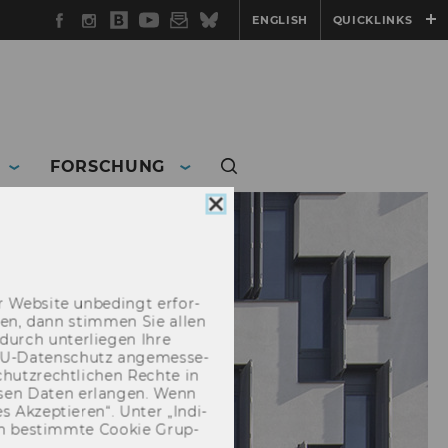
Facebook
Instagram
WU
YouTube
Newsletter
Bluesky
ENGLISH
QUICKLINKS
Blog
FORSCHUNG
Cookie
Consent
schließen
 Web­site un­be­dingt er­for­
­cken, dann stim­men Sie allen
durch un­ter­lie­gen Ihre
EU-​Datenschutz an­ge­mes­se­
hutz­recht­li­chen Rech­te in
­sen Daten er­lan­gen. Wenn
 Ak­zep­tie­ren“. Unter „In­di­
­nen be­stimm­te Coo­kie Grup­