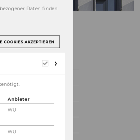
nbezogener Daten finden
Soziologie und
E COOKIES AKZEPTIEREN
Empirische
Sozialforschung
Erforderliche
Cookies
News
benötigt.
Team
Anbieter
Lehre
WU
Forschung
WU