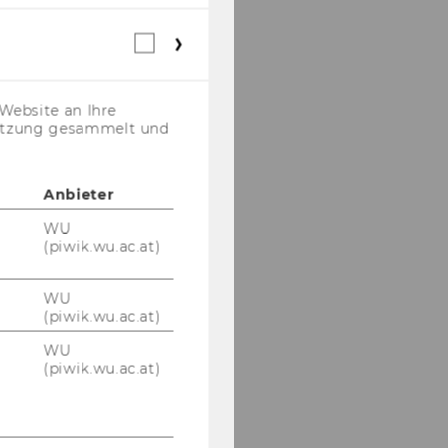
Webstatistik
Cookies
(inkl.
US-
Website an Ihre
Anbieter)
nutzung gesammelt und
Anbieter
WU
(piwik.wu.ac.at)
WU
(piwik.wu.ac.at)
WU
(piwik.wu.ac.at)