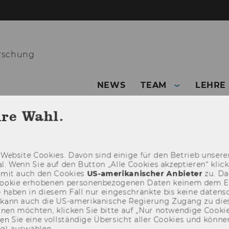
orschung
NEWS
TEAM
LEHRE
hre Wahl.
Web­site Coo­kies. Davon sind ei­ni­ge für den Be­trieb un­se­rer
­nal. Wenn Sie auf den But­ton „Alle Coo­kies ak­zep­tie­ren“ kli
damit auch den Coo­kies
US-​amerikanischer An­bie­ter
zu. Da­
oo­kie er­ho­be­nen per­so­nen­be­zo­ge­nen Daten kei­nem dem 
haben in die­sem Fall nur ein­ge­schränk­te bis keine da­ten­sc
e kann auch die US-​amerikanische Re­gie­rung Zu­gang zu die
eh­nen möch­ten, kli­cken Sie bitte auf „Nur not­wen­di­ge Coo­kies
fin­den Sie eine voll­stän­di­ge Über­sicht aller Coo­kies und kön
ng) aus­wäh­len.