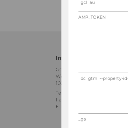
_gcl_au
vo
8
AMP_TOKEN
Institut für Soziologie u
Gebäude D4, 3. Stock
Welthandelsplatz 1
_dc_gtm_--property-id
1020
Wien
Tel:
+43 1 31336 4762, 4433
Fax
:
+43 1 31336 90707
E-Mail:
soziologie@wu.ac.at
_ga