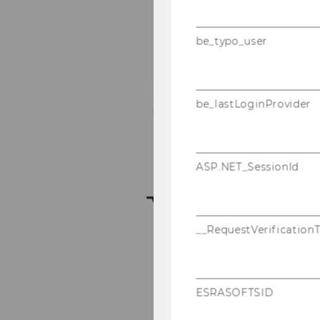
be_typo_user
be_lastLoginProvider
ASP.NET_SessionId
__RequestVerification
ESRASOFTSID