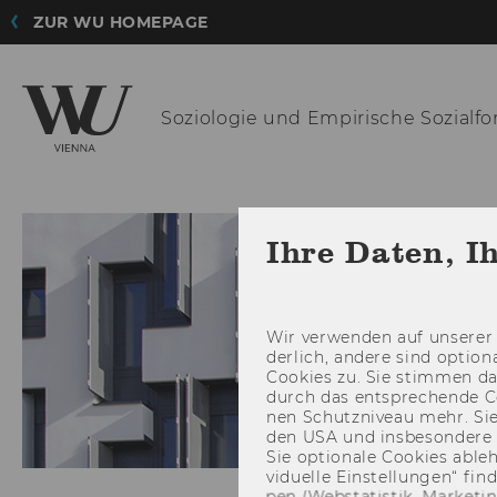
ZUR WU HOMEPAGE
Soziologie und
Empirische Sozialf
Ihre Daten, I
Wir ver­wen­den auf un­se­rer 
der­lich, an­de­re sind op­tio
Coo­kies zu. Sie stim­men 
durch das ent­spre­chen­de C
nen Schutz­ni­veau mehr. Sie 
den USA und ins­be­son­de­r
Sie op­tio­na­le Coo­kies ab­l
vi­du­el­le Ein­stel­lun­gen“ 
pen (Web­sta­tis­tik, Mar­ke­ti