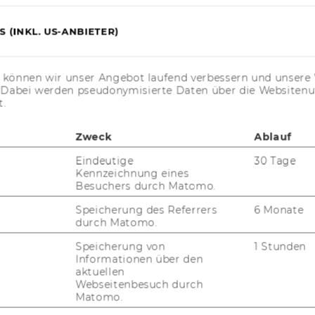
MIS­SI­ON COM­PE­TI­TI­ON Trans­dis­zi­pli­nä­re
 (INKL. US-ANBIETER)
Per­spek­ti­ven auf Wett­be­werbs­ge­sell­schaf­
ten. Vom 28. und 29. Sep­tem­ber 2022, Aula
der Uni Wien, Hof 1, Spi­tal­gas­se 2-6, 1090
s können wir unser Angebot laufend verbessern und unsere 
Wien
. Dabei werden pseudonymisierte Daten über die Website
t.
21. April 2022
Zweck
Ablauf
Entscheidungen: umsetzen
Eindeutige
30 Tage
Ste­fan Tit­scher
Kennzeichnung eines
Besuchers durch Matomo.
Speicherung des Referrers
6 Monate
durch Matomo.
Speicherung von
1 Stunden
Informationen über den
aktuellen
Webseitenbesuch durch
te
Seite
Seite
2
3
...
Matomo.
2
3