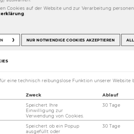
den Cookies auf der Website und zur Verarbeitung persone
erklärung
.
EN
NUR NOTWENDIGE COOKIES AKZEPTIEREN
ALL
IES
14. Februar 2024
ür eine technisch reibungslose Funktion unserer Website 
Neue Publikation
Georg Ka­nit­sar: The same so­cial ele­va­tor?
Zweck
Ablauf
In­ter­ge­nera­tio­nal class mo­bi­li­ty of second-​
Speichert Ihre
30 Tage
generation im­mi­grants across Eu­ro­pe
Einwilligung zur
Verwendung von Cookies.
Speichert ob ein Popup
30 Tage
06. Dezember 2023
ausgefüllt oder