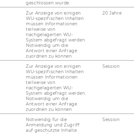
Economic Sociology in Europe
geschlossen wurde.
Edi­ted By An­drea Mau­rer, Se­bas­ti­an Nes­sel,
Zur Anzeige von einigen
20 Jahre
WU-spezifischen Inhalten
Al­ber­to Veira-​Ramos
müssen Informationen
teilweise von
nachgelagerten WU-
System abgefragt werden.
30. November 2023
Notwendig um die
Antwort einer Anfrage
Buchpräsentationen
zuordnen zu können.
Sa­bi­ne Hark und Jo­han­na Hof­bau­er „Die
Zur Anzeige von einigen
Session
un­glei­che Uni­ver­si­tät. Di­ver­si­tät, Ex­zel­lenz
WU-spezifischen Inhalten
müssen Informationen
und Anti-​Diskriminierung“ (Pas­sa­gen Ver­
teilweise von
lag)
nachgelagerten WU-
System abgefragt werden.
Notwendig um die
06. November 2023
Antwort einer Anfrage
zuordnen zu können.
Invitation
Notwendig für die
Session
To the lec­tu­re To­wards a prag­ma­tist theo­ry
Anmeldung und Zugriff
of in­fla­ti­on by Mar­cin Sera­fin
auf geschützte Inhalte