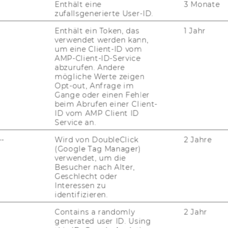
Enthält eine
3 Monate
n
von
von
zufallsgenerierte User-ID.
8
8
Enthält ein Token, das
1 Jahr
verwendet werden kann,
um eine Client-ID vom
AMP-Client-ID-Service
abzurufen. Andere
mögliche Werte zeigen
Opt-out, Anfrage im
Gange oder einen Fehler
nd Empirische Sozialforschung
beim Abrufen einer Client-
ID vom AMP Client ID
Service an.
--
Wird von DoubleClick
2 Jahre
(Google Tag Manager)
verwendet, um die
Besucher nach Alter,
Geschlecht oder
Interessen zu
identifizieren.
Contains a randomly
2 Jahr
generated user ID. Using