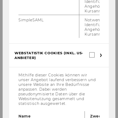
Identifizierung 
grün­det 1901, der für seine Mit­glie­der als An­
Angehörige/r für
sprech­part­ner in allen ge­nos­sen­schafts­spe­zi­fi­
Kursanmeldung.
schen Fra­gen kom­pe­ten­te Lö­sun­gen an­bie­tet.
SimpleSAML
Notwendig zur
Identifizierung 
Angehörige/r für
Kursanmeldung.
Forschungsinstitut für Kooperationen
WEBSTATISTIK COOKIES (INKL. US-
Webstatis
und Genossenschaften
ANBIETER)
Cookies
(inkl.
US-
Anbieter)
Mithilfe dieser Cookies können wir
Team
unser Angebot laufend verbessern und
unsere Website an Ihre Bedürfnisse
Forschung
anpassen. Dabei werden
pseudonymisierte Daten über die
Websitenutzung gesammelt und
Lehre
statistisch ausgewertet.
Fördergeber
Name
Zweck