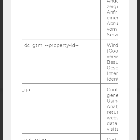
Andere mögli
DATENSCHUTZERKLÄRUNG
zeigen Opt-ou
Anfrage im G
DATENSCHUTZERKLÄRUNG SOCIAL MEDIA
einen Fehler 
Abrufen einer
DATENSCHUTZERKLÄRUNG
vom AMP Clie
STUDIENBEWERBER*INNEN UND STUDIERENDE
Service an.
COOKIE EINSTELLUNGEN
_dc_gtm_--property-id--
Wird von Dou
(Google Tag 
Barrierefreiheitserklärung
verwendet, u
Besucher nach
Webseite
Geschlecht o
Interessen zu
identifizieren.
_ga
Contains a r
generated use
Using this ID
ACCREDITED BY:
Analytics can
returning use
website and 
EQUIS
AACSB
data from pre
visits.
_gat_gtag
Certain data i