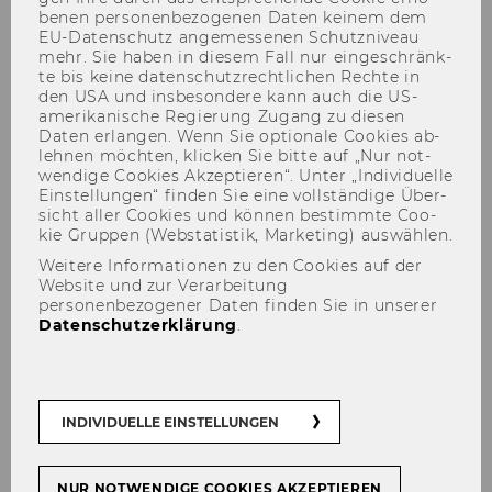
be­nen per­so­nen­be­zo­ge­nen Daten kei­nem dem
EU-​Datenschutz an­ge­mes­se­nen Schutz­ni­veau
mehr. Sie haben in die­sem Fall nur ein­ge­schränk­
te bis keine da­ten­schutz­recht­li­chen Rech­te in
den USA und ins­be­son­de­re kann auch die US-​
amerikanische Re­gie­rung Zu­gang zu die­sen
Daten er­lan­gen. Wenn Sie op­tio­na­le Coo­kies ab­
leh­nen möch­ten, kli­cken Sie bitte auf „Nur not­
wen­di­ge Coo­kies Ak­zep­tie­ren“. Unter „In­di­vi­du­el­le
Ein­stel­lun­gen“ fin­den Sie eine voll­stän­di­ge Über­
Fördergeber
sicht aller Coo­kies und kön­nen be­stimm­te Coo­
kie Grup­pen (Web­sta­tis­tik, Mar­ke­ting) aus­wäh­len.
Weitere Informationen zu den Cookies auf der
Website und zur Verarbeitung
personenbezogener Daten finden Sie in unserer
Die For­schung am RiCC wird fi­nan­zi­ell durch
Datenschutzerklärung
.
die fol­gen­den ge­nos­sen­schaft­li­chen Ver­bän­de
er­mög­licht:
INDIVIDUELLE EINSTELLUNGEN
NUR NOTWENDIGE COOKIES AKZEPTIEREN