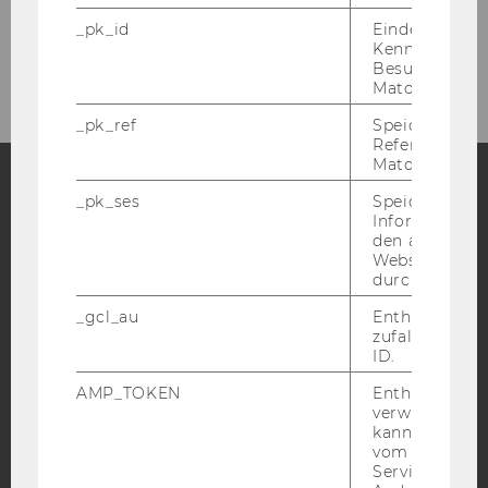
_pk_id
Eindeutige
Netzwerk
Kennzeichnun
Besuchers du
Matomo.
_pk_ref
Speicherung 
Referrers dur
Matomo.
_pk_ses
Speicherung 
Facebook
Instagram
Blog
Informatione
den aktuellen
Webseitenbe
durch Matom
YouTube
Newsletter
Bluesky
_gcl_au
Enthält eine
zufallsgenerie
ID.
AMP_TOKEN
Enthält ein To
verwendet we
kann, um eine
IMPRESSUM
vom AMP-Clie
Service abzur
BARRIEREFREIHEITSERKLÄRUNG WEBSEITE