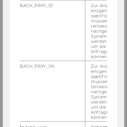
BACH_PRXY_ID
Zur Anzeige von
einigen WU-
spezifischen Inh
müssen Informa
teilweise von
nachgelagerten
System abgefra
Ös­ter­rei­chi­scher Raiff­ei­sen­ver­band
werden. Notwen
Der
Ös­ter­rei­chi­sche Raiff­ei­sen­ver­band (ÖRV)
um die Antwort 
ist Re­vi­si­ons­ver­band für seine Mit­glie­der und
Anfrage zuordne
können.
ver­tritt die In­ter­es­sen der rund 1.400
Raiffeisen-​Genossenschaften na­tio­nal sowie
BACH_PRXY_SN
Zur Anzeige von
auf EU-​Ebene. Er un­ter­stützt zudem mit Ser­
einigen WU-
spezifischen Inh
vices und An­ge­bo­ten in den Be­rei­chen Be­ra­
müssen Informa
tung, Bil­dung und Kom­mu­ni­ka­ti­on. Der ÖRV
teilweise von
setzt Im­pul­se für zu­kunfts­wei­sen­de ko­ope­ra­ti­
nachgelagerten
System abgefra
ve Lö­sun­gen und In­no­va­tio­nen im Sinne der
werden. Notwen
Idee Fried­rich Wil­helm Raiff­ei­sens. Ge­mein­sam
um die Antwort 
mit den acht Raiffeisen-​
Anfrage zuordne
können.
Landesrevisionsverbänden ist der ÖRV Trä­ger
der In­itia­ti­ve
ko­ope­rie­ren.at
, die Grün­dungs­