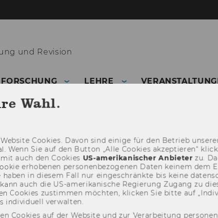
ng und Revision
FORSCHUNG
LEHRE
VERANSTALTUNG
hre Wahl.
Web­site Coo­kies. Davon sind ei­ni­ge für den Be­trieb un­se­rer
­nal. Wenn Sie auf den But­ton „Alle Coo­kies ak­zep­tie­ren“ kli
damit auch den Coo­kies
US-​amerikanischer An­bie­ter
zu. Da­
oo­kie er­ho­be­nen per­so­nen­be­zo­ge­nen Daten kei­nem dem 
haben in die­sem Fall nur ein­ge­schränk­te bis keine da­ten­sc
e kann auch die US-​amerikanische Re­gie­rung Zu­gang zu die
n Coo­kies zu­stim­men möch­ten, kli­cken Sie bitte auf „In­di­vi­d
n­di­vi­du­ell ver­wal­ten.
den Cookies auf der Website und zur Verarbeitung persone