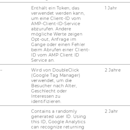
Enthält ein Token, das
1 Jahr
verwendet werden kann,
um eine Client-ID vom
AMP-Client-ID-Service
abzurufen. Andere
mögliche Werte zeigen
Opt-out, Anfrage im
Gange oder einen Fehler
beim Abrufen einer Client-
ID vom AMP Client ID
Service an.
--
Wird von DoubleClick
2 Jahre
(Google Tag Manager)
verwendet, um die
Besucher nach Alter,
uTube
Newsletter
Bluesky
Geschlecht oder
ACCREDITED B
Interessen zu
EQUIS
AAC
identifizieren.
Contains a randomly
2 Jahr
generated user ID. Using
this ID, Google Analytics
can recognize returning