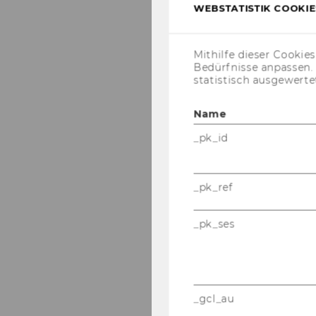
WEBSTATISTIK COOKIES
Mithilfe dieser Cookie
Bedürfnisse anpassen
statistisch ausgewerte
Name
_pk_id
_pk_ref
_pk_ses
_gcl_au