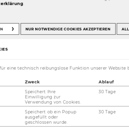
erklärung
.
böck
EN
NUR NOTWENDIGE COOKIES AKZEPTIEREN
ALL
Hirschböck
IES
ür eine technisch reibungslose Funktion unserer Website 
Zweck
Ablauf
Speichert Ihre
30 Tage
Einwilligung zur
Verwendung von Cookies.
xterner Lektor
Speichert ob ein Popup
30 Tage
ausgefüllt oder
guenther.hirschboeck@wu.ac.at
geschlossen wurde.