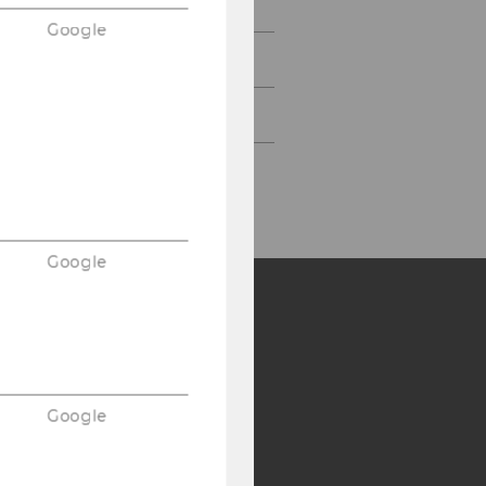
Lehre
Google
Veranstaltungen
Services
Google
Y:
SB
AMBA
Google