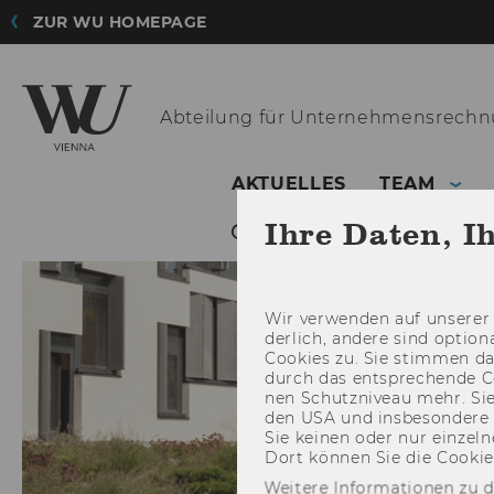
ZUR WU HOMEPAGE
Abteilung für
Unternehmensrechnu
AKTUELLES
TEAM
Ihre Daten, I
Wir ver­wen­den auf un­se­rer 
der­lich, an­de­re sind op­tio
Coo­kies zu. Sie stim­men 
durch das ent­spre­chen­de C
nen Schutz­ni­veau mehr. Sie 
den USA und ins­be­son­de­r
Sie kei­nen oder nur ein­zel­ne
Dort kön­nen Sie die Coo­kies i
Weitere Informationen zu 