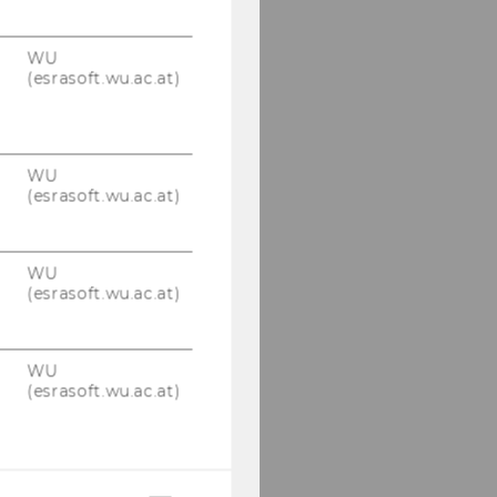
Dipl.-Ing.Dr. Elmar
Hubner
WU
(esrasoft.wu.ac.at)
Dieter Stangl-Krieger
CIA, CFE, CFSA, CISA
Johannes Oswald
Lässer, MSc
WU
(esrasoft.wu.ac.at)
Mag. Magdalena
Kuntner
WU
(esrasoft.wu.ac.at)
Dr. Christian Ludwig
Ing. Mag. Marcus Zihr
WU
(esrasoft.wu.ac.at)
Dr.rer.soc.oec. Lisa
Kanik
Nicolai Preussner, MSc.