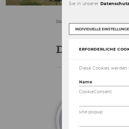
Sie in unserer
Datenschutz
Home
Team
Dr. Günther Hirsch
INDIVIDUELLE EINSTELLUNG
Dr. Günther 
ERFORDERLICHE COOK
Diese Cookies werden f
Name
CookieConsent
E
site-popup