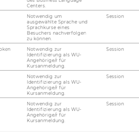
des Business Language
Centers.
Notwendig um
Session
ausgewählte Sprache und
Sprachkurse eines
Besuchers nachverfolgen
zu können.
oken
Notwendig zur
Session
Identifizierung als WU-
Angehörige/r für
Kursanmeldung.
Notwendig zur
Session
Identifizierung als WU-
Angehörige/r für
Kursanmeldung.
Notwendig zur
Session
Identifizierung als WU-
Angehörige/r für
Kursanmeldung.