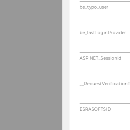
be_typo_user
be_lastLoginProvider
ASP.NET_SessionId
__RequestVerification
ESRASOFTSID