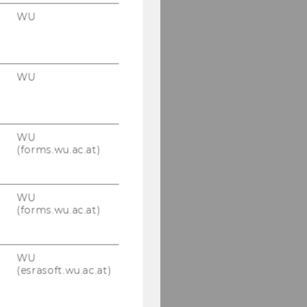
(WU)
WU
Mag. Sarah Kandel
Robert Witte, BA, MSc
WU
Dr. Negin Attar
Dominik Bertagnol,
MSc (WU)
WU
(forms.wu.ac.at)
Barbara Fahrngruber,
MA
WU
Mag.(FH) Susanne
(forms.wu.ac.at)
Flöckner
Dr. Christoph Fröhlich
WU
(esrasoft.wu.ac.at)
Dr. Günther Hirschböck