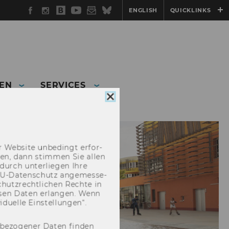
Facebook
Instagram
WU
YouTube
Newsletter
Bluesky
ENGLISH
QUICKLINKS
Blog
EN
SERVICES
Cookie
Consent
schließen
 Web­site un­be­dingt er­for­
­cken, dann stim­men Sie allen
durch un­ter­lie­gen Ihre
EU-​Datenschutz an­ge­mes­se­
hutz­recht­li­chen Rech­te in
­sen Daten er­lan­gen. Wenn
u­el­le Ein­stel­lun­gen“.
nbezogener Daten finden