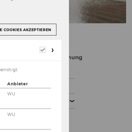
E COOKIES AKZEPTIEREN
Erforderliche
Abteilung für
Cookies
Unternehmensrechnung
und Revision
benötigt.
Anbieter
Aktuelles
WU
Team
WU
Univ.-Prof. Dr. Ewald
Aschauer