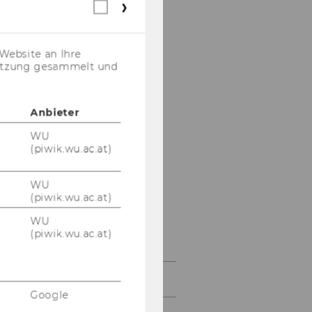
Webstatistik
Mag. Leopold Rohrer
Cookies
(inkl.
Dr. Barbara
US-
Website an Ihre
Schallmeiner
Anbieter)
nutzung gesammelt und
PD Dr. Alexander
Schiebel
Anbieter
Manuel Kaburek, MSc
WU
(piwik.wu.ac.at)
Eda Ünver, BA
WU
Daniel Höllmüller
(piwik.wu.ac.at)
WU
Gregor Prandl, MSc
(piwik.wu.ac.at)
(WU)
Forschung
Google