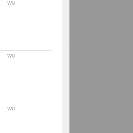
WU
em. o. Univ.-Prof. Dr.
Romuald Bertl
em. o. Univ.-Prof. Dr.
Anton Egger
Dr. Katharina van Bakel-
Auer
WU
Dr. Markus Patloch-
Kofler, CVA
Dr. Alexander Hofer,
LL.B.
Dr. Markus Isack
WU
Dr. Jacqueline Strakova
Gabriel Matejka, MSc