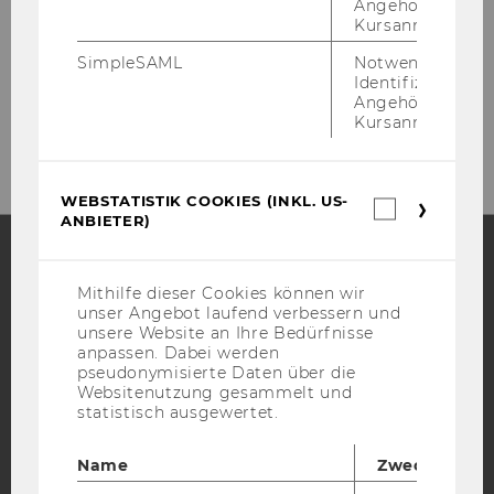
Angehörige/r für
Kursanmeldung.
Tel:
+43/1/31336/4622
Fax
:
+43/1/31336/904622
SimpleSAML
Notwendig zur
Identifizierung 
E-Mail:
handel.marketing@wu.ac.at
Angehörige/r für
Kursanmeldung.
www.wu.ac.at/retail
WEBSTATISTIK COOKIES (INKL. US-
Webstatis
ANBIETER)
Cookies
(inkl.
US-
Anbieter)
Facebook
Instagram
Blog
Mithilfe dieser Cookies können wir
unser Angebot laufend verbessern und
unsere Website an Ihre Bedürfnisse
anpassen. Dabei werden
pseudonymisierte Daten über die
YouTube
Newsletter
Bluesky
Websitenutzung gesammelt und
statistisch ausgewertet.
Name
Zweck