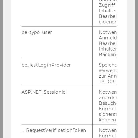
Down­load Pres­se­bil­der
Zugriff auf gesc
Inhalte oder zur
Bearbeitung des
eigenen Profils.
For­schungs­in­ter­essen
be_typo_user
Notwendig für d
Anmeldung und
Bearbeitung von
Leh­rer­fah­rung
Inhalten im TYP
Backend.
be_lastLoginProvider
Speichert die zul
verwendete Met
zur Anmeldung f
TYPO3-Backend.
ASP.NET_SessionId
Notwendig, um 
Über uns
Zuordnung von
Besucher zu
Formulareingab
sicherstellen zu
Team
können.
__RequestVerificationToken
Notwendig, um 
Kontakt
Formulareingab