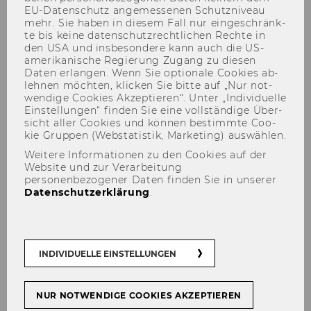
EU-​Datenschutz an­ge­mes­se­nen Schutz­ni­veau
mehr. Sie haben in die­sem Fall nur ein­ge­schränk­
te bis keine da­ten­schutz­recht­li­chen Rech­te in
den USA und ins­be­son­de­re kann auch die US-​
amerikanische Re­gie­rung Zu­gang zu die­sen
Daten er­lan­gen. Wenn Sie op­tio­na­le Coo­kies ab­
leh­nen möch­ten, kli­cken Sie bitte auf „Nur not­
wen­di­ge Coo­kies Ak­zep­tie­ren“. Unter „In­di­vi­du­el­le
Dr. Cordula Cerha
Ein­stel­lun­gen“ fin­den Sie eine voll­stän­di­ge Über­
sicht aller Coo­kies und kön­nen be­stimm­te Coo­
kie Grup­pen (Web­sta­tis­tik, Mar­ke­ting) aus­wäh­len.
Weitere Informationen zu den Cookies auf der
Website und zur Verarbeitung
personenbezogener Daten finden Sie in unserer
Datenschutzerklärung
.
INDIVIDUELLE EINSTELLUNGEN
NUR NOTWENDIGE COOKIES AKZEPTIEREN