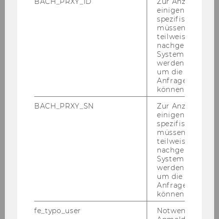
BACH_PRXY_ID
Zur Anzeige von
M & A
einigen WU-
In­ter­na­tio­na­le Rech­nungs­le­gung
spezifischen Inh
müssen Informa
Pil­lar II
teilweise von
nachgelagerten
System abgefra
werden. Notwen
Pu­bli­ka­tio­nen
um die Antwort 
Anfrage zuordne
können.
BACH_PRXY_SN
Zur Anzeige von
einigen WU-
spezifischen Inh
müssen Informa
Team
teilweise von
nachgelagerten
System abgefra
werden. Notwen
Klaus Hirschler
um die Antwort 
Anfrage zuordne
können.
Claudia Wolfram
fe_typo_user
Notwendig für d