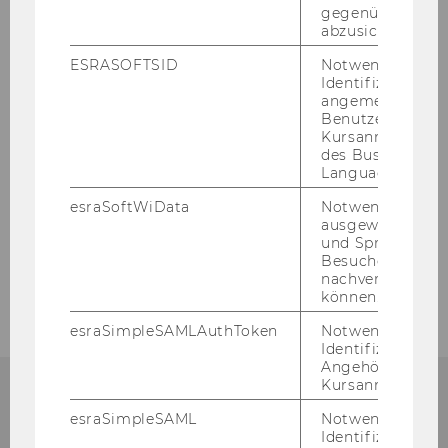
gegenüber Angri
Sandra Koo
abzusichern.
Franziska Luisa Leo (geb. Uedl)
ESRASOFTSID
Notwendig zur
Identifizierung 
angemeldeten
Sena Polat
Benutzers im
Kursanmeldung
des Business
Elisabeth Renner
Language Center
esraSoftWiData
Notwendig um
Externe Lektor*innen
ausgewählte Sp
und Sprachkurse
Besuchers
Ehemalige Mitarbeiter*innen
nachverfolgen z
können.
esraSimpleSAMLAuthToken
Notwendig zur
Identifizierung 
Angehörige/r für
Kursanmeldung.
esraSimpleSAML
Notwendig zur
In­sti­tut für Revisions-​, Treuhand-​ und
Identifizierung 
Rech­nungs­we­sen