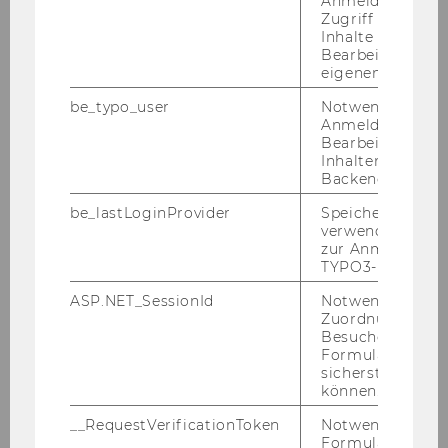
Anmeldung und
Jasmin Adriouich
Zugriff auf gesc
Inhalte oder zur
Nuray Aktas
Bearbeitung des
eigenen Profils.
Manuela Baumgartner
be_typo_user
Notwendig für d
Anmeldung und
Bearbeitung von
Felix Braun
Inhalten im TYP
Backend.
Jakob Dirnböck
be_lastLoginProvider
Speichert die zul
verwendete Met
zur Anmeldung f
Paul Felix Fuchs
TYPO3-Backend.
ASP.NET_SessionId
Notwendig, um 
Victoria Ehrenhöfer
Zuordnung von
Besucher zu
Formulareingab
Kristian Hoffmann
sicherstellen zu
können.
Birgit Höfler
__RequestVerificationToken
Notwendig, um 
Formulareingab