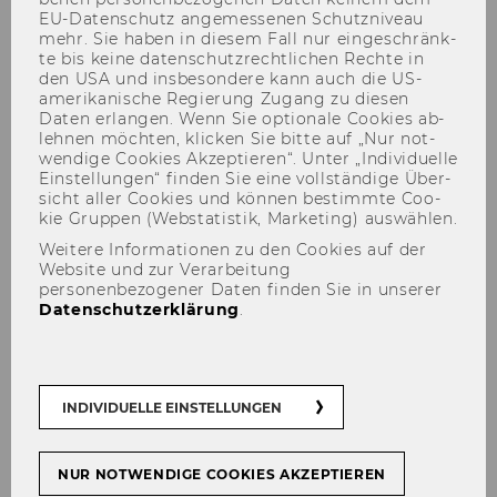
EU-​Datenschutz an­ge­mes­se­nen Schutz­ni­veau
mehr. Sie haben in die­sem Fall nur ein­ge­schränk­
te bis keine da­ten­schutz­recht­li­chen Rech­te in
den USA und ins­be­son­de­re kann auch die US-​
amerikanische Re­gie­rung Zu­gang zu die­sen
Daten er­lan­gen. Wenn Sie op­tio­na­le Coo­kies ab­
leh­nen möch­ten, kli­cken Sie bitte auf „Nur not­
wen­di­ge Coo­kies Ak­zep­tie­ren“. Unter „In­di­vi­du­el­le
Ein­stel­lun­gen“ fin­den Sie eine voll­stän­di­ge Über­
sicht aller Coo­kies und kön­nen be­stimm­te Coo­
Paul Felix Fuchs
kie Grup­pen (Web­sta­tis­tik, Mar­ke­ting) aus­wäh­len.
Weitere Informationen zu den Cookies auf der
Website und zur Verarbeitung
personenbezogener Daten finden Sie in unserer
Datenschutzerklärung
.
INDIVIDUELLE EINSTELLUNGEN
NUR NOTWENDIGE COOKIES AKZEPTIEREN