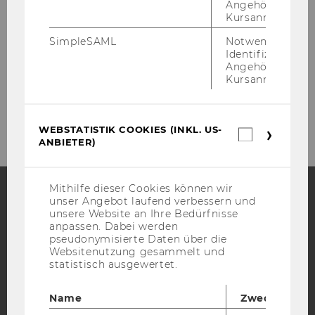
Angehörige/r für
Ab­tei­lung für Rech­nungs­we­sen, Steu­ern
Kursanmeldung.
und Jah­res­ab­schluss­prü­fung
SimpleSAML
Notwendig zur
Identifizierung 
Welt­han­dels­platz 1, Ge­bäu­de AD, 1. OG
Angehörige/r für
A-​1020 Wien
Kursanmeldung.
Tel.: +43/1/31336-​5841
Fax: +43/1/31336-​905841
WEBSTATISTIK COOKIES (INKL. US-
Webstatis
ANBIETER)
Cookies
(inkl.
US-
Anbieter)
Mithilfe dieser Cookies können wir
unser Angebot laufend verbessern und
unsere Website an Ihre Bedürfnisse
Facebook
Instagram
Blog
anpassen. Dabei werden
pseudonymisierte Daten über die
Websitenutzung gesammelt und
statistisch ausgewertet.
YouTube
Newsletter
Bluesky
Name
Zweck