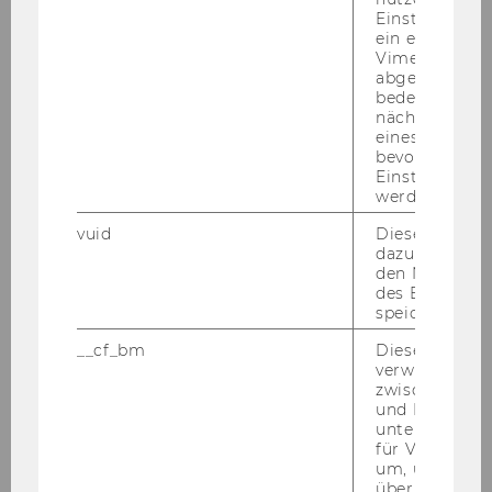
Einstellungen
ein eingebett
NPO-Governance Kodex Österreich
Vimeo-Video
abgespielt wi
bedeutet, das
Ressourcen zum Österreichischen NPO-
nächsten Ans
Governance-Kodex
eines Vimeo-V
bevorzugten
Einstellungen
NPO-Governance Kodex - die
werden.
Managementsicht
vuid
Dieser Cookie
NPO-Governance Kodex – die rechtliche
dazu eingeset
Sicht
den Nutzungs
des Benutzers
speichern.
NPO-Governance Kodex - die
Beratungssicht
__cf_bm
Dieses Cookie
verwendet, u
Schnelleinstieg des NPO-Governance-
zwischen Men
und Bots zu
Kodex
unterscheiden.
für Vimeo no
Ressourcen zum Thema
um, um gülti
über die Nutz