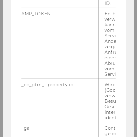
Min­dest­maß an Selbst­ver­wal­tung und
ID.
Ent­schei­dungs­au­to­no­mie
AMP_TOKEN
Enthält ein To
Min­dest­maß an Frei­wil­lig­keit (z.B.: eh­
verwendet we
kann, um eine
ren­amt­li­che Funk­tio­nä­re, Frei­wil­li­gen­ar­
vom AMP-Clie
beit, Spen­den), außer es han­delt sich
Service abzur
um eine 100%ige ope­ra­ti­ve Toch­ter­ge­
Andere mögli
zeigen Opt-ou
sell­schaft einer NPO, die die­ses Kri­te­ri­
Anfrage im G
um er­füllt.
einen Fehler 
Abrufen einer
vom AMP Clie
Der Kodex rich­tet sich daher an ein brei­tes
Service an.
Spek­trum an Rechts­for­men. Diese um­fas­sen
_dc_gtm_--property-id--
Wird von Dou
ge­mein­nüt­zi­gen Ka­pi­tal­ge­sell­schaf­ten (AGs,
(Google Tag 
verwendet, u
GmbHs), Ver­ei­ne, Stif­tun­gen und Ge­nos­sen­
Besucher nach
schaf­ten. Der Kodex rich­tet sich auch an Ver­
Geschlecht o
bän­de und Kon­zer­ne (Ver­ei­ni­gun­gen bzw.
Interessen zu
identifizieren.
Grup­pie­run­gen von NPOs).
_ga
Contains a r
generated use