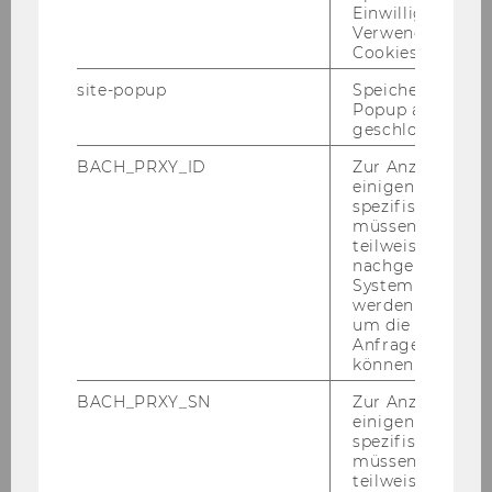
tung der Go­ver­nan­ce, um den NPO-​
Einwilligung zur
Governance Kodex auch für ge­mein­nüt­zi­ge
Verwendung vo
Cookies.
Stif­tun­gen bes­ser an­wend­bar zu ma­chen.
site-popup
Speichert ob ein
Popup ausgefüll
geschlossen wur
BACH_PRXY_ID
Zur Anzeige von
einigen WU-
spezifischen Inh
müssen Informa
teilweise von
nachgelagerten
System abgefra
werden. Notwen
um die Antwort 
Anfrage zuordne
können.
BACH_PRXY_SN
Zur Anzeige von
einigen WU-
spezifischen Inh
müssen Informa
teilweise von