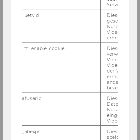
Kontakt
Service zu s
_uetvid
Dieses Cookie
gesetzt, um d
Wirkungsbox
Nutzung des 
Videoplayers 
ermöglichen
Wirkungsbasierte Steuerungsbox
_tt_enable_cookie
Dieses Cookie
verwendet, u
Wirkungslandkarte
Vimeo-
Videoeinbett
der WU-Websi
Wirkungskette & Wirkungsmodell
ermöglichen 
andere nicht 
bezeichnete 
Schrittweises Vorgehen einer Wirkungsanalyse
afUserId
Dieses Cooki
Monetarisierungsbaum
Daten von
Nutzer*innen,
eingebettete
Coach Training Plattform
Videos intera
_abexps
Dieses Cooki
speichert get