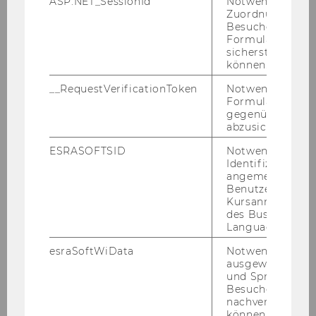
ASP.NET_SessionId
Notwendig, um 
bzw. von Ver­bän­den oder NPO-​Konzernen sol­
Zuordnung von
Besucher zu
len klar er­ken­nen kön­nen, wel­che Auf­ga­ben
Formulareingab
sie über­neh­men sol­len und wel­che Re­geln
sicherstellen zu
ein­ge­hal­ten wer­den soll­ten. Dies soll zur Ent­
können.
las­tung der or­ga­ni­sa­ti­ons­in­ter­nen Be­schäf­ti­
__RequestVerificationToken
Notwendig, um 
gung mit Ab­läu­fen und Struk­tu­ren von Kon­trol­
Formulareingab
le und Lei­tung die­nen.
gegenüber Angri
abzusichern.
Das Pro­jekt zur Er­stel­lung des NPO-​
ESRASOFTSID
Notwendig zur
Governance-Kodex wurde aus­schließ­lich aus
Identifizierung 
Ei­gen­in­itia­ti­ve ge­star­tet und ge­tra­gen. Die
angemeldeten
Autor*innen freu­en sich über Hin­wei­se und
Benutzers im
Kursanmeldung
Emp­feh­lun­gen zur Über­ar­bei­tung oder Er­gän­
des Business
zung. Diese wer­den ge­sam­melt und zu­künf­tig
Language Center
ein­ge­ar­bei­tet.
esraSoftWiData
Notwendig um
ausgewählte Sp
und Sprachkurse
DOWN­LOAD: NPO-​GOVERNANCE-KODEX 2024
Besuchers
nachverfolgen z
können.