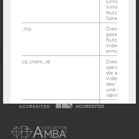
sichergestellt
COOKIE EINSTELLUNGEN
Vimeo in der
Nutzer ausge
Sprache ersch
Barrierefreiheitserklärung
Webseite
_ttp
Dieser Cookie
gesetzt, um d
Nutzung des 
Videoplayers 
ermöglichen
sd_client_id
Dieses Cooki
speichert Dat
ACCREDITED BY:
die aktuellen
Videoeinstell
des/ der Benu
EQUIS
AACSB
und einen per
Identifikatio
_rdt_uuid
Dieses Cooki
Daten über di
Interaktionen
AMBA
Benutzer*inne
Websites, auf
Vimeo-Video