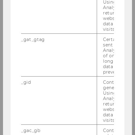
Using this ID
Wei­ter­füh­ren­de In­for­ma­tio­nen
Analytics can
returning use
website and 
data from pre
visits.
Kontakt und weitere Informationen
_gat_gtag
Certain data i
sent to Googl
Analytics a 
of once per m
long as it is s
data transfers
prevented.
_gid
Contains a r
generated use
Using this ID
Analytics can
returning use
website and 
data from pre
visits.
_gac_gb
Contains cam
Christian Grünhaus