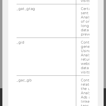
visits.
eva.more@wu.ac.at
_gat_gtag
Certain data i
Dr. Chris­ti­an Scho­ber
sent to Googl
Tel: + 43 1 313 36 / 5888
Analytics a 
chris­ti­an.scho­ber@wu.ac.at
of once per m
long as it is s
data transfers
prevented.
_gid
Contains a r
generated use
Projekte
Using this ID
Analytics can
returning use
website and 
2026
data from pre
visits.
_gac_gb
Contains cam
related infor
the user. If G
Analytics and
Ads accounts 
linked, the co
Facebook
Instagram
Blog
tags on the G