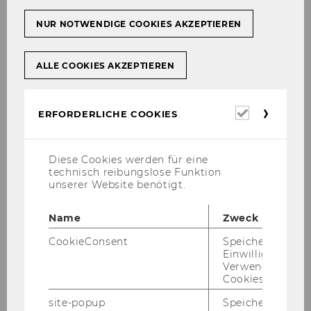
NUR NOTWENDIGE COOKIES AKZEPTIEREN
ALLE COOKIES AKZEPTIEREN
Erforderl
ERFORDERLICHE COOKIES
Cookies
Diese Cookies werden für eine
technisch reibungslose Funktion
unserer Website benötigt.
Die vor­lie­gen­de Stu­die be­fass­te sich mit Wir­
Name
Zweck
kun­gen, die sich aus den grenz­über­schrei­ten­
CookieConsent
Speichert Ihre
den Ak­ti­vi­tä­ten von Kul­tur­pro­jek­ten er­ge­ben.
Einwilligung zur
Verwendung vo
Grenz­über­schrei­ten­de Ak­ti­vi­tä­ten stel­len eine
Cookies.
Be­din­gung für eine Pro­jekt­för­de­rung im Rah­
site-popup
Speichert ob ein
men des EU-​Programms KUL­TUR 2007-​2013