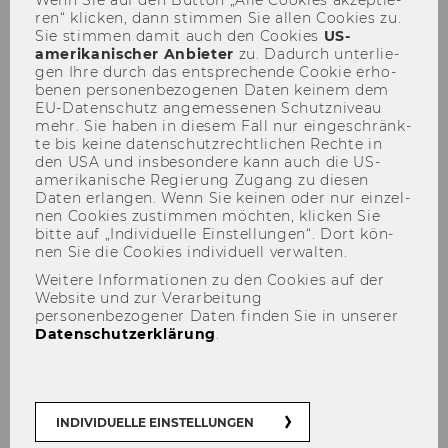
ren“ kli­cken, dann stim­men Sie allen Coo­kies zu.
Sie stim­men damit auch den Coo­kies
US-​
amerikanischer An­bie­ter
zu. Da­durch un­ter­lie­
gen Ihre durch das ent­spre­chen­de Coo­kie er­ho­
be­nen per­so­nen­be­zo­ge­nen Daten kei­nem dem
EU-​Datenschutz an­ge­mes­se­nen Schutz­ni­veau
mehr. Sie haben in die­sem Fall nur ein­ge­schränk­
te bis keine da­ten­schutz­recht­li­chen Rech­te in
den USA und ins­be­son­de­re kann auch die US-​
amerikanische Re­gie­rung Zu­gang zu die­sen
Studie zur Wirkungsmessung
Daten er­lan­gen. Wenn Sie kei­nen oder nur ein­zel­
nen Coo­kies zu­stim­men möch­ten, kli­cken Sie
von grenzüberschreitenden
bitte auf „In­di­vi­du­el­le Ein­stel­lun­gen“. Dort kön­
Kulturprogrammen an Hand
nen Sie die Coo­kies in­di­vi­du­ell ver­wal­ten.
des Beispiels des EU-
Weitere Informationen zu den Cookies auf der
Website und zur Verarbeitung
Programms „Kultur“ der Phase
personenbezogener Daten finden Sie in unserer
Datenschutzerklärung
.
2007-2013 mit Fokus auf
Projekte mit österreichischer
Trägerschaft
INDIVIDUELLE EINSTELLUNGEN