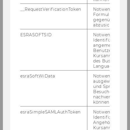
für die be­tei­lig­ten In­di­vi­du­en dar, viel­mehr pro­
__RequestVerificationToken
Notwendig, um 
fi­tie­ren auch In­sti­tu­tio­nen und Ge­mein­schaf­
Formulareingab
ten, wie die Pro­jekt­trä­ger, die Sci­en­ti­fic Com­
gegenüber Angri
abzusichern.
mu­ni­ty, In­ter­es­sens­ver­tre­tung, Aus­bil­dungs­
stät­ten und nicht zu­letzt die all­ge­mei­ne Be­völ­
ESRASOFTSID
Notwendig zur
ke­rung bzw. die EU davon.
Identifizierung 
angemeldeten
Benutzers im
Reputation/Bekanntheit
Kursanmeldung
des Business
Language Center
Durch in­ter­na­tio­na­le Ak­ti­vi­tä­ten kön­nen Künst­
le­rIn­nen und Pro­jekt­trä­ger ihren Be­kannt­heits­
esraSoftWiData
Notwendig um
ausgewählte Sp
grad na­tio­nal und in­ter­na­tio­nal aus­bau­en. Viel­
und Sprachkurse
fach kann da­durch auch ein Ver­trau­ens­ver­hält­
Besuchers
nis auf­ge­baut wer­den, das für wei­te­re Ko­ope­ra­
nachverfolgen z
können.
tio­nen und Pro­jekt­ak­ti­vi­tä­ten för­der­lich ist.
Letzt­lich er­höht ein Ge­winn an Re­pu­ta­ti­on und
esraSimpleSAMLAuthToken
Notwendig zur
Be­kannt­heit wie­der die Chan­ce auf Fol­ge­auf­
Identifizierung 
Angehörige/r für
trä­ge und –pro­jek­te.
Kursanmeldung.