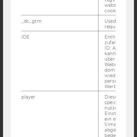
website read 
cookie.
_dc_gtm
Used to throt
YouTube
Newsletter
Bluesky
request rate.
IDE
Enthält eine
zufallsgenerie
ID. Anhand di
kann Google 
über verschie
IMPRESSUM
Websites
BARRIEREFREIHEITSERKLÄRUNG WEBSEITE
domainübergr
wiedererkenn
DATENSCHUTZERKLÄRUNG
personalisiert
Werbung auss
DATENSCHUTZERKLÄRUNG SOCIAL MEDIA
player
Dieses Cooki
DATENSCHUTZERKLÄRUNG
speichert
STUDIENBEWERBER*INNEN UND STUDIERENDE
nutzerspezifi
COOKIE EINSTELLUNGEN
Einstellungen
ein eingebett
Vimeo-Video
Barrierefreiheitserklärung
abgespielt wi
Webseite
bedeutet, das