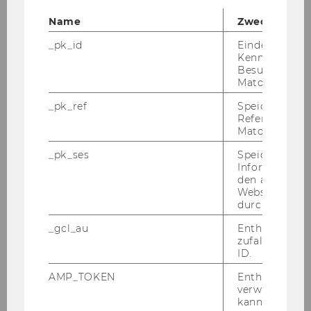
kaum Zu­sam­men­hän­ge er­kenn­bar waren.
Auch die Be­schrän­kung der Be­fra­gung auf
Name
Zweck
eine Sta­ke­hol­der­grup­pe und eine Per­son, die
_pk_id
Eindeutige
Aus­kunft über das ge­sam­te Pro­jekt gab, trug
Kennzeichnun
Besuchers du
dazu bei.
Matomo.
Im Rah­men der quan­ti­ta­ti­ven Er­he­bung wurde
_pk_ref
Speicherung 
eine Reihe von Leistungs-​ und Wir­kungs­in­di­
Referrers dur
ka­to­ren er­ho­ben und auf die im Zeit­raum von
Matomo.
2007-​2012 statt­fin­den­den Pro­jek­te und Fes­ti­
_pk_ses
Speicherung 
vals hoch­ge­rech­net. Bei­spiel­haft seien Leis­
Informatione
tungs­in­di­ka­to­ren für die i
nter­na­tio­na­le Ver­
den aktuellen
Webseitenbe
net­zung und Ak­ti­vi­tä­ten an­ge­führt.
So­ar­bei­
durch Matom
te­ten die Pro­jek­te durch­schnitt­lich mit 5,3 Ko­
or­ga­ni­sa­to­rIn­ne­nen zu­sam­men, wobei die
_gcl_au
Enthält eine
zufallsgenerie
Span­ne von zwei (der ge­for­der­ten Min­dest­zahl)
ID.
bis 19 Ko­or­ga­ni­sa­to­rIn­ne­nen reich­te. Er­gän­
AMP_TOKEN
Enthält ein To
zend hat­ten die Pro­jek­te durch­schnitt­lich 3,9
verwendet we
as­so­zi­ier­te Part­ner. Ins­ge­samt wur­den hoch­ge­
kann, um eine
rech­net auf alle Pro­jek­te 394 Pro­duk­tio­nen mit