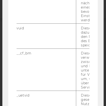
nächsten Ans
eines Vimeo-V
bevorzugten
Einstellungen
werden.
vuid
Dieser Cookie
ACCREDITED BY:
dazu eingeset
den Nutzungs
des Benutzers
EQUIS
AACSB
speichern.
__cf_bm
Dieses Cookie
verwendet, u
zwischen Men
und Bots zu
AMBA
unterscheiden.
für Vimeo no
um, um gülti
über die Nutz
Service zu s
_uetvid
Dieses Cookie
gesetzt, um d
Nutzung des 