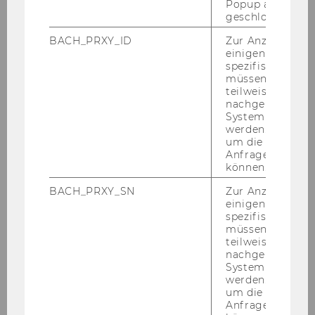
Popup ausgefüll
dar. Bis­lang gab es je­doch wenig For­schung
geschlossen wur
dazu, wel­che Wir­kun­gen durch diese Ak­ti­vi­tä­
BACH_PRXY_ID
Zur Anzeige von
ten für wel­che Per­so­nen­grup­pen ent­ste­hen
einigen WU-
und wie diese ge­mes­sen wer­den kön­nen.
spezifischen Inh
müssen Informa
Das For­schungs­de­sign be­inhal­te­te neben der
teilweise von
Auf­ar­bei­tung be­stehen­der Li­te­ra­tur so­wohl
nachgelagerten
System abgefra
einen qua­li­ta­ti­ven als auch einen quan­ti­ta­ti­ven
werden. Notwen
Zu­gang. Im Rah­men von 22 leit­fa­den­ge­stütz­
um die Antwort 
ten In­ter­views wur­den po­ten­zi­el­le Sta­ke­hol­der
Anfrage zuordne
können.
(im wei­te­ren Sinne be­tei­lig­te Per­so­nen(grup­
pen)) und deren Nut­zen durch die grenz­über­
BACH_PRXY_SN
Zur Anzeige von
schrei­ten­de Pro­jek­te iden­ti­fi­ziert.
einigen WU-
spezifischen Inh
Zu­sam­men­ge­fasst er­ge­ben sich fol­gen­de zen­
müssen Informa
teilweise von
tra­le Wir­kungs­di­men­sio­nen bei grenz­über­
nachgelagerten
schrei­ten­den Kul­tur­pro­jek­ten:
System abgefra
werden. Notwen
um die Antwort 
Direkte und indirekte
Anfrage zuordne