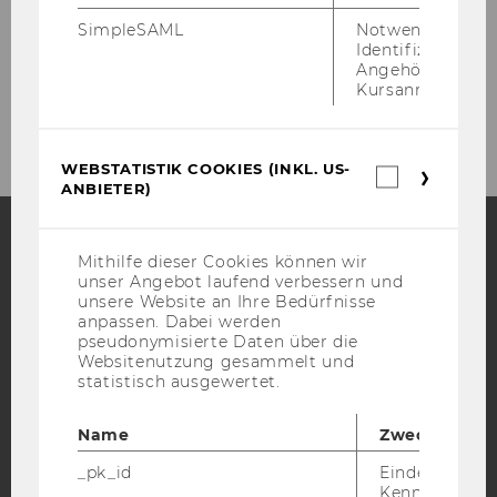
Projekte
SimpleSAML
Notwendig zur
Identifizierung 
Angehörige/r für
Kursanmeldung.
2026
WEBSTATISTIK COOKIES (INKL. US-
Webstatis
ANBIETER)
Cookies
(inkl.
US-
Anbieter)
Mithilfe dieser Cookies können wir
Facebook
Instagram
Blog
unser Angebot laufend verbessern und
unsere Website an Ihre Bedürfnisse
anpassen. Dabei werden
pseudonymisierte Daten über die
YouTube
Websitenutzung gesammelt und
Newsletter
Bluesky
statistisch ausgewertet.
Name
Zweck
_pk_id
Eindeutige
Kennzeichnun