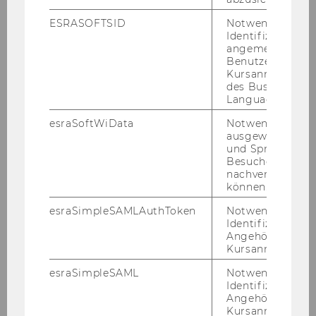
kun­gen im mo­ne­ta­ri­sier­ten Ge­gen­wert von
ESRASOFTSID
Notwendig zur
0,98 Euro schafft.
Somit wur­den mit 68.640
Identifizierung 
Euros in­ves­tier­ten 67.176 Euros an ge­sell­schaft­
angemeldeten
Benutzers im
li­chen Wir­kun­gen ge­ne­riert.
Kursanmeldung
des Business
Für nä­he­re In­for­ma­tio­nen
zur SROI-​Analyse
Language Center
des Pro­jekts „Das gute Holz. Mit so­zia­lem En­ga­
ge­ment gegen den Kli­ma­wan­del“ wen­den Sie
esraSoftWiData
Notwendig um
ausgewählte Sp
sich bitte an:
und Sprachkurse
Besuchers
Mag. Oli­via Rau­scher
nachverfolgen z
Tel: + 43 1 313 36 / 5826
können.
E-​Mail:
oli­via.rau­scher@wu.ac.at
esraSimpleSAMLAuthToken
Notwendig zur
Mag. Selma Spra­j­cer Tel: + 43 1 313 36 / 5112 E-​
Identifizierung 
Angehörige/r für
Mail: selma.spra­j­cer@wu.ac.at
Kursanmeldung.
esraSimpleSAML
Notwendig zur
Identifizierung 
Angehörige/r für
Kursanmeldung.