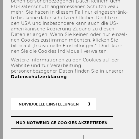
be­nen per­so­nen­be­zo­ge­nen Daten kei­nem dem
EU-​Datenschutz an­ge­mes­se­nen Schutz­ni­veau
mehr. Sie haben in die­sem Fall nur ein­ge­schränk­
te bis keine da­ten­schutz­recht­li­chen Rech­te in
den USA und ins­be­son­de­re kann auch die US-​
amerikanische Re­gie­rung Zu­gang zu die­sen
Daten er­lan­gen. Wenn Sie kei­nen oder nur ein­zel­
nen Coo­kies zu­stim­men möch­ten, kli­cken Sie
bitte auf „In­di­vi­du­el­le Ein­stel­lun­gen“. Dort kön­
nen Sie die Coo­kies in­di­vi­du­ell ver­wal­ten.
SROI-Analyse des Projekts
Weitere Informationen zu den Cookies auf der
Website und zur Verarbeitung
"Das gute Holz. Mit sozialem
personenbezogener Daten finden Sie in unserer
Datenschutzerklärung
.
Engagement gegen den
Klimawandel"
INDIVIDUELLE EINSTELLUNGEN
Das „NPO-​Institut. Das Kom­pe­tenz­zen­trum für
NUR NOTWENDIGE COOKIES AKZEPTIEREN
Non­pro­fit Or­ga­ni­sa­tio­nen“ wurde von Coca-​
Cola Ös­ter­reich be­auf­tragt, mit­tels einer So­cial