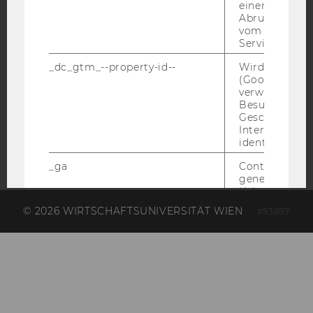
einen Fehler 
Abrufen einer
vom AMP Clie
Service an.
AMBA
_dc_gtm_--property-id--
Wird von Dou
(Google Tag 
verwendet, u
Besucher nach
Geschlecht o
Interessen zu
identifizieren.
_ga
Contains a r
generated use
Using this ID
Analytics can
© 2026 WIRTSCHAFTSUNIVERSITÄT WIEN
#93697
returning use
website and 
data from pre
visits.
_gat_gtag
Certain data i
sent to Googl
Analytics a 