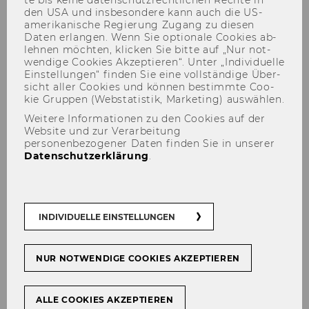
den USA und ins­be­son­de­re kann auch die US-​
amerikanische Re­gie­rung Zu­gang zu die­sen
Daten er­lan­gen. Wenn Sie op­tio­na­le Coo­kies ab­
leh­nen möch­ten, kli­cken Sie bitte auf „Nur not­
wen­di­ge Coo­kies Ak­zep­tie­ren“. Unter „In­di­vi­du­el­le
Ein­stel­lun­gen“ fin­den Sie eine voll­stän­di­ge Über­
sicht aller Coo­kies und kön­nen be­stimm­te Coo­
kie Grup­pen (Web­sta­tis­tik, Mar­ke­ting) aus­wäh­len.
Weitere Informationen zu den Cookies auf der
Mittelfristige Wirkung von
Website und zur Verarbeitung
personenbezogener Daten finden Sie in unserer
Präventionsprogrammen im
Datenschutzerklärung
.
Gesundheitsbereich unter
besonderer Berücksichtigung
von Herz-Kreislauf-
INDIVIDUELLE EINSTELLUNGEN
Präventionsprogrammen
anhand des Beispiels "Ein Herz
NUR NOTWENDIGE COOKIES AKZEPTIEREN
für Wien"
ALLE COOKIES AKZEPTIEREN