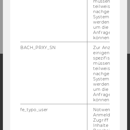
müssen Informa
teilweise von
Projekte
nachgelagerten
System abgefra
werden. Notwen
um die Antwort 
2026
Anfrage zuordne
können.
BACH_PRXY_SN
Zur Anzeige von
einigen WU-
spezifischen Inh
müssen Informa
teilweise von
nachgelagerten
Facebook
Instagram
Blog
System abgefra
werden. Notwen
um die Antwort 
Anfrage zuordne
YouTube
Newsletter
Bluesky
können.
fe_typo_user
Notwendig für d
Anmeldung und
Zugriff auf gesc
Inhalte oder zur