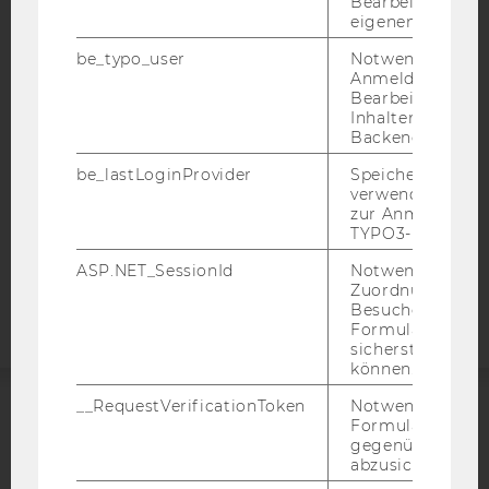
Bearbeitung des
IMPRESSUM
eigenen Profils.
BARRIEREFREIHEITSERKLÄRUNG WEBSEITE
be_typo_user
Notwendig für d
DATENSCHUTZERKLÄRUNG
Anmeldung und
Bearbeitung von
DATENSCHUTZERKLÄRUNG SOCIAL MEDIA
Inhalten im TYP
Backend.
DATENSCHUTZERKLÄRUNG
STUDIENBEWERBER*INNEN UND STUDIERENDE
be_lastLoginProvider
Speichert die zul
verwendete Met
COOKIE EINSTELLUNGEN
zur Anmeldung f
TYPO3-Backend.
Barrierefreiheitserklärung
ASP.NET_SessionId
Notwendig, um 
Webseite
Zuordnung von
Besucher zu
Formulareingab
sicherstellen zu
können.
__RequestVerificationToken
Notwendig, um 
Formulareingab
ACCREDITED BY:
gegenüber Angri
abzusichern.
EQUIS
AACSB