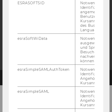
ESRASOFTSID
Notwendig zur
Identifizierung 
angemeldeten
Benutzers im
Kursanmeldung
AMBA
des Business
Language Center
esraSoftWiData
Notwendig um
ausgewählte Sp
und Sprachkurse
Besuchers
nachverfolgen z
können.
esraSimpleSAMLAuthToken
Notwendig zur
Identifizierung 
© 2026 WIRTSCHAFTSUNIVERSITÄT WIEN
#93676
Angehörige/r für
Kursanmeldung.
esraSimpleSAML
Notwendig zur
Identifizierung 
Angehörige/r für
Kursanmeldung.