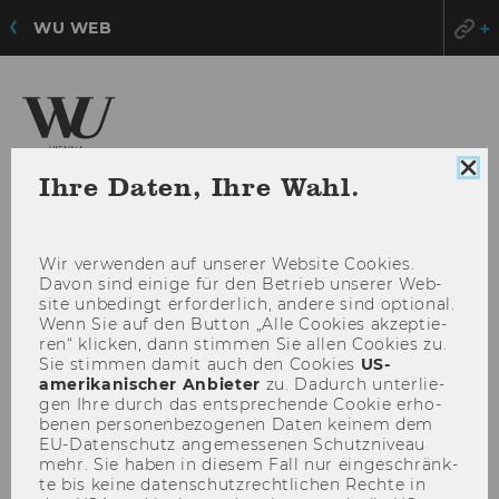
WU WEB
Zentrum für
Coo
Ihre Daten, Ihre Wahl.
Nonprofit-Organisationen und Social Impact
Con
sch
Wir ver­wen­den auf un­se­rer Web­site Coo­kies.
HAU
MENÜ
Davon sind ei­ni­ge für den Be­trieb un­se­rer Web­
ÖFF
site un­be­dingt er­for­der­lich, an­de­re sind op­tio­nal.
Wenn Sie auf den But­ton „Alle Coo­kies ak­zep­tie­
ren“ kli­cken, dann stim­men Sie allen Coo­kies zu.
Sie stim­men damit auch den Coo­kies
US-​
amerikanischer An­bie­ter
zu. Da­durch un­ter­lie­
gen Ihre durch das ent­spre­chen­de Coo­kie er­ho­
be­nen per­so­nen­be­zo­ge­nen Daten kei­nem dem
EU-​Datenschutz an­ge­mes­se­nen Schutz­ni­veau
mehr. Sie haben in die­sem Fall nur ein­ge­schränk­
te bis keine da­ten­schutz­recht­li­chen Rech­te in