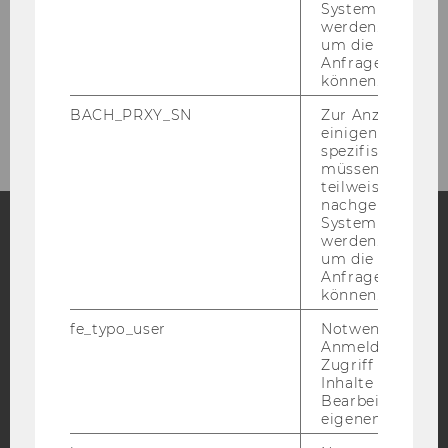
System abgefra
werden. Notwen
Projekte
um die Antwort 
Anfrage zuordne
können.
2026
BACH_PRXY_SN
Zur Anzeige von
einigen WU-
spezifischen Inh
müssen Informa
teilweise von
nachgelagerten
System abgefra
werden. Notwen
um die Antwort 
Facebook
Instagram
Blog
Anfrage zuordne
können.
fe_typo_user
Notwendig für d
YouTube
Newsletter
Bluesky
Anmeldung und
Zugriff auf gesc
Inhalte oder zur
Bearbeitung des
eigenen Profils.