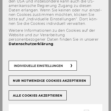
den USA und ins­be­son­de­re kann auch die US-​
amerikanische Re­gie­rung Zu­gang zu die­sen
Daten er­lan­gen. Wenn Sie kei­nen oder nur ein­zel­
nen Coo­kies zu­stim­men möch­ten, kli­cken Sie
bitte auf „In­di­vi­du­el­le Ein­stel­lun­gen“. Dort kön­
nen Sie die Coo­kies in­di­vi­du­ell ver­wal­ten.
Weitere Informationen zu den Cookies auf der
Website und zur Verarbeitung
personenbezogener Daten finden Sie in unserer
Datenschutzerklärung
.
Evaluierung des Projektes
„Genuss in Favoriten“
INDIVIDUELLE EINSTELLUNGEN
Das Pro­jekt „Ge­nuss in Fa­vo­ri­ten“ möch­te als
NUR NOTWENDIGE COOKIES AKZEPTIEREN
Prä­ven­ti­ons­pro­jekt
ALLE COOKIES AKZEPTIEREN
eine Sen­si­bi­li­sie­rung und ge­ziel­te Aus­
ein­an­der­set­zung mit Er­näh­rungs­ge­