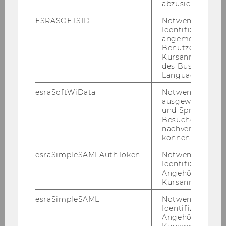
abzusichern.
ESRASOFTSID
Notwendig zur
Identifizierung 
angemeldeten
Benutzers im
Kursanmeldung
des Business
Language Center
esraSoftWiData
Notwendig um
ausgewählte Sp
und Sprachkurse
Besuchers
nachverfolgen z
Christian Grünhaus
können.
(ehm. Schober) Wissenschaftlicher Leiter,
esraSimpleSAMLAuthToken
Notwendig zur
Senior Researcher
Identifizierung 
Angehörige/r für
Aufgaben:
Arbeits- und
Kursanmeldung.
Forschungsschwerpunkte: Evaluation, SROI-
Analysen, Finanzierung, Spendenverhalten,
esraSimpleSAML
Notwendig zur
Identifizierung 
Arbeitszufriedenheit und Motivation,
Angehörige/r für
Altenpflege und –betreuung, Menschen mit