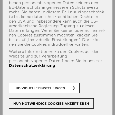
be­nen per­so­nen­be­zo­ge­nen Daten kei­nem dem
EU-​Datenschutz an­ge­mes­se­nen Schutz­ni­veau
mehr. Sie haben in die­sem Fall nur ein­ge­schränk­
te bis keine da­ten­schutz­recht­li­chen Rech­te in
den USA und ins­be­son­de­re kann auch die US-​
amerikanische Re­gie­rung Zu­gang zu die­sen
Daten er­lan­gen. Wenn Sie kei­nen oder nur ein­zel­
nen Coo­kies zu­stim­men möch­ten, kli­cken Sie
bitte auf „In­di­vi­du­el­le Ein­stel­lun­gen“. Dort kön­
nen Sie die Coo­kies in­di­vi­du­ell ver­wal­ten.
Evaluation des Lehrgangs
Weitere Informationen zu den Cookies auf der
Website und zur Verarbeitung
"Justizmanagement"
personenbezogener Daten finden Sie in unserer
Datenschutzerklärung
.
Die vom Bun­des­mi­nis­te­ri­um für Jus­tiz be­auf­
INDIVIDUELLE EINSTELLUNGEN
trag­te und vom NPO-​Kompetenzzentrum der
WU durch­ge­führ­te Eva­lua­ti­on des Lehr­gangs
für Jus­tiz­ma­nage­ment hatte fol­gen­de For­
NUR NOTWENDIGE COOKIES AKZEPTIEREN
schungs­fra­gen: