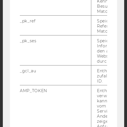
Kennzeichnun
Besuchers du
Facebook
Instagram
Blog
Matomo.
_pk_ref
Speicherung 
Referrers dur
Matomo.
YouTube
Newsletter
Bluesky
_pk_ses
Speicherung 
Informatione
den aktuellen
Webseitenbe
durch Matom
IMPRESSUM
_gcl_au
Enthält eine
zufallsgenerie
BARRIEREFREIHEITSERKLÄRUNG WEBSEITE
ID.
DATENSCHUTZERKLÄRUNG
AMP_TOKEN
Enthält ein To
DATENSCHUTZERKLÄRUNG SOCIAL MEDIA
verwendet we
kann, um eine
DATENSCHUTZERKLÄRUNG
vom AMP-Clie
STUDIENBEWERBER*INNEN UND STUDIERENDE
Service abzur
Andere mögli
COOKIE EINSTELLUNGEN
zeigen Opt-ou
Anfrage im G