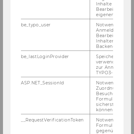
qua­li­ta­ti­ve Be­fra­gung der Sta­ke­hol­der mit Leit­
Inhalte oder zur
Bearbeitung des
fa­den­in­ter­views und eine quan­ti­ta­ti­ve Be­fra­
eigenen Profils.
gung der Lehr­gangs­teil­neh­me­rIn­nen mit
be_typo_user
Notwendig für d
einem stan­dar­di­sier­ten Fra­ge­bo­gen.
Anmeldung und
Zu­sam­men­ge­fasst wurde der Lehr­gang für
Bearbeitung von
Inhalten im TYP
Jus­tiz­ma­nage­ment als ein gro­ßer Forst­schritt
Backend.
für die Jus­tiz­ver­wal­tung ge­se­hen. Er trägt zur
be_lastLoginProvider
Speichert die zul
Pro­fes­sio­na­li­sie­rung wie auch zur Stär­kung
verwendete Met
des Images bei. Es be­steht eine all­ge­mei­ne Zu­
zur Anmeldung f
frie­den­heit mit dem Lehr­gang, der weder in
TYPO3-Backend.
Frage ge­stellt wird noch grund­le­gen­der Kri­tik
ASP.NET_SessionId
Notwendig, um 
von Sei­ten der be­frag­ten Per­so­nen aus­ge­setzt
Zuordnung von
ist.
Besucher zu
Formulareingab
sicherstellen zu
können.
Kontakt
__RequestVerificationToken
Notwendig, um 
Formulareingab
gegenüber Angri