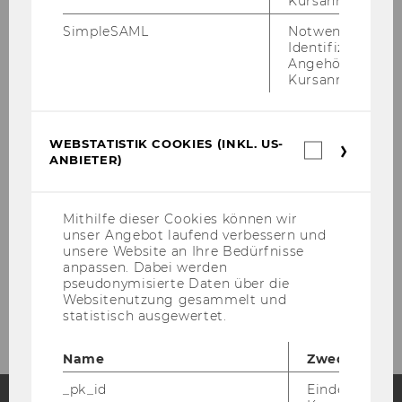
Kursanmeldung.
Behinderung bzw. Barrierefreiheit
SimpleSAML
Notwendig zur
Identifizierung 
christian.gruenhaus@wu.ac.at
Angehörige/r für
Kursanmeldung.
+43 1 31336 5888
WEBSTATISTIK COOKIES (INKL. US-
Webstatis
ANBIETER)
Cookies
(inkl.
US-
Anbieter)
Mithilfe dieser Cookies können wir
Projekte
unser Angebot laufend verbessern und
unsere Website an Ihre Bedürfnisse
anpassen. Dabei werden
pseudonymisierte Daten über die
2026
Websitenutzung gesammelt und
statistisch ausgewertet.
Name
Zweck
_pk_id
Eindeutige