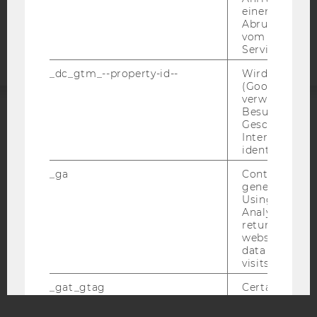
Barrierefreiheitserklärung
einen Fehler 
Abrufen einer
Webseite
vom AMP Clie
Service an.
_dc_gtm_--property-id--
Wird von Dou
(Google Tag 
verwendet, u
Besucher nach
Geschlecht o
ACCREDITED BY:
Interessen zu
identifizieren.
EQUIS
AACSB
_ga
Contains a r
generated use
Using this ID
Analytics can
returning use
AMBA
website and 
data from pre
visits.
_gat_gtag
Certain data i
sent to Googl
Analytics a 