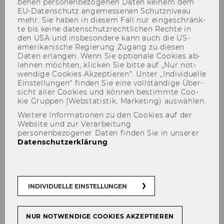
be­nen per­so­nen­be­zo­ge­nen Daten kei­nem dem
EU-​Datenschutz an­ge­mes­se­nen Schutz­ni­veau
mehr. Sie haben in die­sem Fall nur ein­ge­schränk­
te bis keine da­ten­schutz­recht­li­chen Rech­te in
den USA und ins­be­son­de­re kann auch die US-​
amerikanische Re­gie­rung Zu­gang zu die­sen
Daten er­lan­gen. Wenn Sie op­tio­na­le Coo­kies ab­
leh­nen möch­ten, kli­cken Sie bitte auf „Nur not­
wen­di­ge Coo­kies Ak­zep­tie­ren“. Unter „In­di­vi­du­el­le
Ein­stel­lun­gen“ fin­den Sie eine voll­stän­di­ge Über­
sicht aller Coo­kies und kön­nen be­stimm­te Coo­
CIVICUS Civil Society Index
kie Grup­pen (Web­sta­tis­tik, Mar­ke­ting) aus­wäh­len.
Weitere Informationen zu den Cookies auf der
Website und zur Verarbeitung
personenbezogener Daten finden Sie in unserer
Datenschutzerklärung
.
INDIVIDUELLE EINSTELLUNGEN
NUR NOTWENDIGE COOKIES AKZEPTIEREN