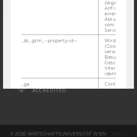
zeigen Opt-ou
Anfrage im G
einen Fehler 
Abrufen einer
ACCREDITED BY:
vom AMP Clie
Service an.
EQUIS
AACSB
_dc_gtm_--property-id--
Wird von Dou
(Google Tag 
verwendet, u
Besucher nach
Geschlecht o
Interessen zu
AMBA
identifizieren.
_ga
Contains a r
generated use
Using this ID
Analytics can
returning use
website and 
data from pre
visits.
_gat_gtag
Certain data i
© 2026 WIRTSCHAFTSUNIVERSITÄT WIEN
#93720