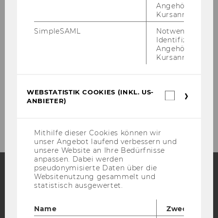
Tel: + 43 1 313 36 / 5218
Angehörige/r für
guen­ther.kainz@wu.ac.at
Kursanmeldung.
SimpleSAML
Notwendig zur
Identifizierung 
Angehörige/r für
Kursanmeldung.
Projekte
WEBSTATISTIK COOKIES (INKL. US-
Webstatis
ANBIETER)
Cookies
2026
(inkl.
US-
Anbieter)
Mithilfe dieser Cookies können wir
unser Angebot laufend verbessern und
unsere Website an Ihre Bedürfnisse
anpassen. Dabei werden
pseudonymisierte Daten über die
Websitenutzung gesammelt und
statistisch ausgewertet.
Facebook
Instagram
Blog
Name
Zweck