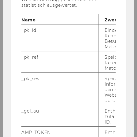
statistisch ausgewertet.
von Men­schen mit Be­hin­de­run­gen dar­ge­stellt
und der je­wei­li­ge In­for­ma­ti­ons­um­fang in den
Name
Zweck
ein­zel­nen Sek­to­ren.
_pk_id
Eindeutige
Kennzeichnun
Besuchers du
Matomo.
_pk_ref
Speicherung 
Referrers dur
Matomo.
_pk_ses
Speicherung 
Informatione
den aktuellen
Webseitenbe
durch Matom
_gcl_au
Enthält eine
zufallsgenerie
ID.
Ein Weg die­sem In­for­ma­ti­ons­de­fi­zit ent­ge­gen­
AMP_TOKEN
Enthält ein To
zu­wir­ken, kann eine sinn­vol­le Ver­knüp­fung von