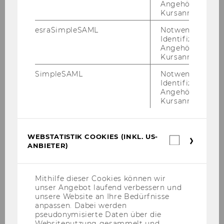
(GALI), der im Rah­men von Be­fra­gun­gen ein­
Angehörige/r für
ge­setzt wird und die sub­jek­ti­ve (Selbst-​)Ein­
Kursanmeldung.
schät­zung des Vor­lie­gens einer dau­er­haf­ten
esraSimpleSAML
Notwendig zur
Ein­schrän­kung von Per­so­nen er­fasst, und dem
Identifizierung 
Angehörige/r für
Teil der Per­so­nen, die über ad­mi­nis­tra­ti­ve
Kursanmeldung.
Daten er­fasst wer­den. Au­ßer­halb des GALI-​
Kreises kön­nen Per­so­nen mit Be­hin­de­run­gen
SimpleSAML
Notwendig zur
Identifizierung 
ver­or­tet wer­den, die in Ein­rich­tun­gen leben
Angehörige/r für
und daher nicht in Er­he­bun­gen ein­be­zo­gen
Kursanmeldung.
wer­den.
Die der­zeit vor­herr­schen­den Wis­sens­lü­cken
WEBSTATISTIK COOKIES (INKL. US-
über Men­schen mit Be­hin­de­run­gen kön­nen
Webstatis
ANBIETER)
Cookies
zum einen auf Da­ten­lü­cken auf­grund feh­len­
(inkl.
der In­for­ma­tio­nen aber auch Ver­wer­tungs­lü­
US-
cken auf­grund sta­tis­tisch nicht aus­wert­ba­rer
Anbieter)
Mithilfe dieser Cookies können wir
In­for­ma­tio­nen zu­rück­ge­führt wer­den. Die
unser Angebot laufend verbessern und
unsere Website an Ihre Bedürfnisse
nach­fol­gen­de Gra­fik soll dies ver­an­schau­li­chen.
anpassen. Dabei werden
Hier sind zen­tra­len Da­ten­quel­len mit Bezug
pseudonymisierte Daten über die
auf die Bildungs-​ und Ar­beits­markt­si­tua­ti­on
Websitenutzung gesammelt und