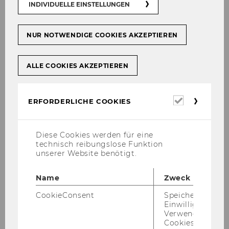
INDIVIDUELLE EINSTELLUNGEN
gen in Ös­ter­reich ist un­be­frie­di­gend. Die vor­
lie­gen­den Daten ge­wäh­ren nur Ein­blick in spe­
NUR NOTWENDIGE COOKIES AKZEPTIEREN
zi­fi­sche Le­bens­be­rei­che von Men­schen mit Be­
hin­de­run­gen oder geben In­for­ma­tio­nen zu
eng be­grenzt de­fi­nier­ten Grup­pen, die spe­zi­fi­
ALLE COOKIES AKZEPTIEREN
schen Zwe­cken der Sozial-​ bzw. Ar­beits­markt­
ver­wal­tung die­nen.
Erforderl
ERFORDERLICHE COOKIES
Ins­be­son­de­re im Be­reich der Ar­beits­marktink­
Cookies
lu­si­on lässt die der­zei­ti­ge Da­ten­la­ge eine sys­te­
ma­ti­sche und um­fas­sen­de Dar­stel­lung der
Diese Cookies werden für eine
Aus­bil­dung und Er­werbs­be­tei­li­gung von Men­
technisch reibungslose Funktion
schen mit Be­hin­de­rung nicht zu.
unserer Website benötigt.
Im Rah­men des vor­lie­gen­den For­schungs­pro­
Name
Zweck
jek­tes, das im Auf­trag des Bun­des­mi­nis­te­ri­ums
für Ar­beit und Wirt­schaft und in Ko­ope­ra­ti­on
CookieConsent
Speichert Ihre
Einwilligung zur
mit Sta­tis­tik Aus­tria durch­ge­führt wurde, soll­te
Verwendung vo
auf­ge­zeigt wer­den, wel­che In­for­ma­tio­nen zur
Cookies.