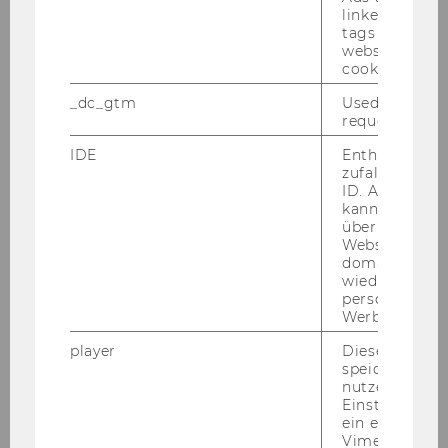
linked, the co
christian.gruenhaus@wu.ac.at
tags on the G
website read 
+43 1 31336 5888
cookie.
_dc_gtm
Used to throt
request rate.
IDE
Enthält eine
zufallsgenerie
ID. Anhand di
kann Google 
über verschie
Websites
domainübergr
wiedererkenn
personalisiert
Werbung auss
player
Dieses Cooki
speichert
nutzerspezifi
Einstellungen
Selma Sprajcer
ein eingebett
Vimeo-Video