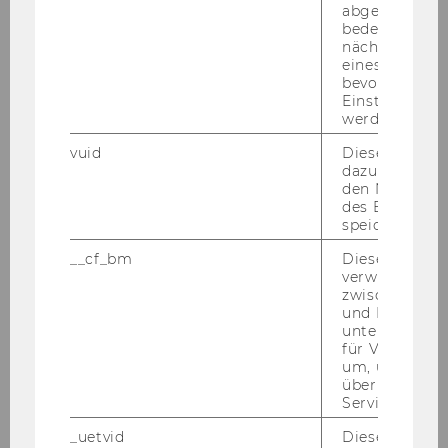
abgespielt wi
Researcher
bedeutet, das
Aufgaben:
Disability and accessibility issues,
nächsten Ans
volunteering, civil society, scientific monitoring
eines Vimeo-V
bevorzugten
of projects
Einstellungen
werden.
selma.sprajcer@wu.ac.at
vuid
Dieser Cookie
+43 1 31336 5112
dazu eingeset
den Nutzungs
des Benutzers
speichern.
__cf_bm
Dieses Cookie
verwendet, u
zwischen Men
und Bots zu
Projekte
unterscheiden.
für Vimeo no
um, um gülti
über die Nutz
2026
Service zu s
_uetvid
Dieses Cookie