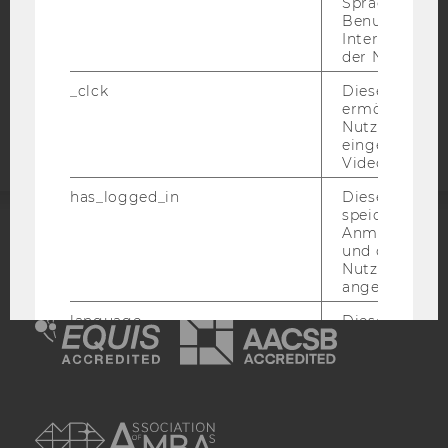
Sprache, Regi
STUDIENBEWERBER*INNEN UND STUDIERENDE
Benutzernam
COOKIE EINSTELLUNGEN
Interaktionsd
der Nutzer*in
Barrierefreiheitserklärung
_clck
Dieses Cooki
Webseite
ermöglicht di
Nutzung des
eingebettete
Video Players
has_logged_in
Dieses Cooki
speichert
Anmeldeinfo
ACCREDITED BY:
und ob sich de
Nutzer*in jem
angemeldet h
EQUIS
AACSB
language
Dieses Cooki
sich die
Spracheinstel
der Nutzer*in
sichergestellt
AMBA
Vimeo in der
Nutzer ausge
Sprache ersch