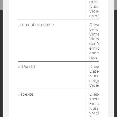
gesetzt, um d
Nutzung des 
Videoplayers 
ermöglichen
_tt_enable_cookie
Dieses Cookie
Facebook
Instagram
Blog
verwendet, u
Vimeo-
Videoeinbett
der WU-Websi
ermöglichen 
YouTube
Newsletter
Bluesky
andere nicht 
bezeichnete 
afUserId
Dieses Cooki
Daten von
Nutzer*innen,
eingebettete
IMPRESSUM
Videos intera
BARRIEREFREIHEITSERKLÄRUNG WEBSEITE
_abexps
Dieses Cooki
DATENSCHUTZERKLÄRUNG
speichert get
Einstellungen
DATENSCHUTZERKLÄRUNG SOCIAL MEDIA
Nutzer*in, zB.
DATENSCHUTZERKLÄRUNG
voreingestell