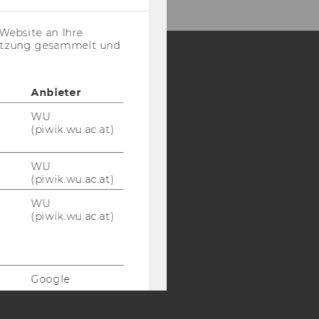
(inkl.
US-
Website an Ihre
Anbieter)
nutzung gesammelt und
Y:
Anbieter
SB
AMBA
WU
(piwik.wu.ac.at)
WU
(piwik.wu.ac.at)
WU
(piwik.wu.ac.at)
Google
Google