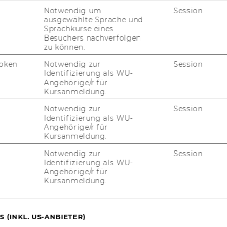
Notwendig um
Session
ausgewählte Sprache und
Sprachkurse eines
Besuchers nachverfolgen
hristian Grünhaus
zu können.
ademic Director, Senior Researcher (prev.
oken
Notwendig zur
Session
hober)
Identifizierung als WU-
Angehörige/r für
fgaben:
Work and research focus:
Kursanmeldung.
aluation, SROI analyzes, financing, donation
havior, job satisfaction and motivation, care
Notwendig zur
Session
Identifizierung als WU-
r the elderly, care for the disabled and
Angehörige/r für
cessibility
Kursanmeldung.
Notwendig zur
Session
christian.gruenhaus@wu.ac.at
Identifizierung als WU-
+43 1 31336 5888
Angehörige/r für
Kursanmeldung.
 (INKL. US-ANBIETER)