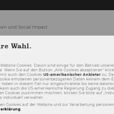
nen und Social Impact
NG
PUBLIKATIONEN
VERANSTALTUNG
hre Wahl.
Web­site Coo­kies. Davon sind ei­ni­ge für den Be­trieb un­se­rer
­nal. Wenn Sie auf den But­ton „Alle Coo­kies ak­zep­tie­ren“ kli
damit auch den Coo­kies
US-​amerikanischer An­bie­ter
zu. Da­
oo­kie er­ho­be­nen per­so­nen­be­zo­ge­nen Daten kei­nem dem 
haben in die­sem Fall nur ein­ge­schränk­te bis keine da­ten­sc
e kann auch die US-​amerikanische Re­gie­rung Zu­gang zu die
n Coo­kies zu­stim­men möch­ten, kli­cken Sie bitte auf „In­di­vi­d
n­di­vi­du­ell ver­wal­ten.
den Cookies auf der Website und zur Verarbeitung persone
erklärung
.