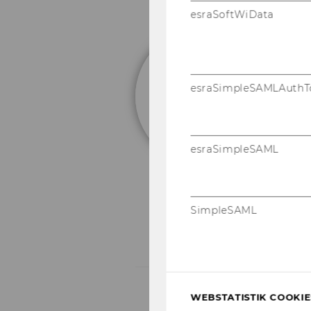
esraSoftWiData
C
Ac
esraSimpleSAMLAuthT
Sc
Au
Ev
be
esraSimpleSAML
fo
ac
SimpleSAML
WEBSTATISTIK COOKIES