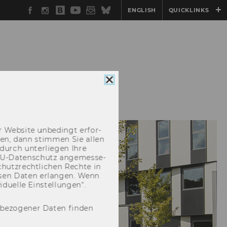
Facebook
Instagram
WU
YouTube
Newsletter
Bluesky
ENGLISH
QUICKLINKS
Blog
Cookie
EN
ÜBER UNS
Consent
schließen
 Web­site un­be­dingt er­for­
­cken, dann stim­men Sie allen
durch un­ter­lie­gen Ihre
EU-​Datenschutz an­ge­mes­se­
hutz­recht­li­chen Rech­te in
­sen Daten er­lan­gen. Wenn
u­el­le Ein­stel­lun­gen“.
nbezogener Daten finden