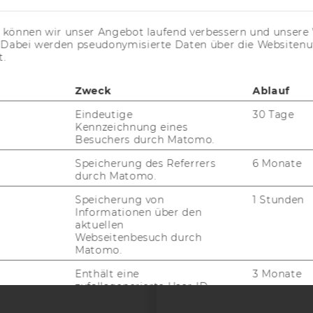
s können wir unser Angebot laufend verbessern und unsere 
. Dabei werden pseudonymisierte Daten über die Website
t.
uTube
Newsletter
Bluesky
ACCREDITED B
Zweck
Ablauf
EQUIS
AAC
Eindeutige
30 Tage
Kennzeichnung eines
Besuchers durch Matomo.
Speicherung des Referrers
6 Monate
durch Matomo.
G WEBSEITE
Speicherung von
1 Stunden
Informationen über den
IAL MEDIA
aktuellen
Webseitenbesuch durch
UDIENBEWERBER*INNEN
Matomo.
Enthält eine
3 Monate
zufallsgenerierte User-ID.
Enthält ein Token, das
1 Jahr