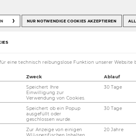
EN
NUR NOTWENDIGE COOKIES AKZEPTIEREN
ALL
019
struktur stationärer Pflegeeinrichtungen
IES
 Tarif- und
ür eine technisch reibungslose Funktion unserer Website 
uktur stationärer
Zweck
Ablauf
htungen
Speichert Ihre
30 Tage
Einwilligung zur
Verwendung von Cookies.
Speichert ob ein Popup
30 Tage
ausgefüllt oder
geschlossen wurde.
trum führ­te im Auf­trag von
Ca­ri­tas der
Zur Anzeige von einigen
20 Jahre
arm­her­zig­keit, Ca­ri­tas So­cia­lis GmbH
WU-spezifischen Inhalten