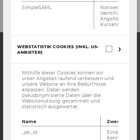
2026
SimpleSAML
Notwendig zur
Identifizierung 
Angehörige/r für
Kursanmeldung.
WEBSTATISTIK COOKIES (INKL. US-
Webstatis
ANBIETER)
Cookies
Facebook
Instagram
Blog
(inkl.
US-
Anbieter)
Mithilfe dieser Cookies können wir
unser Angebot laufend verbessern und
YouTube
Newsletter
Bluesky
unsere Website an Ihre Bedürfnisse
anpassen. Dabei werden
pseudonymisierte Daten über die
Websitenutzung gesammelt und
statistisch ausgewertet.
IMPRESSUM
Name
Zweck
BARRIEREFREIHEITSERKLÄRUNG WEBSEITE
_pk_id
Eindeutige
DATENSCHUTZERKLÄRUNG
Kennzeichnun