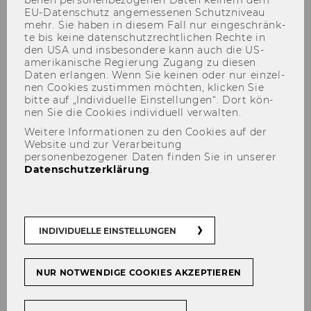
EU-​Datenschutz an­ge­mes­se­nen Schutz­ni­veau
mehr. Sie haben in die­sem Fall nur ein­ge­schränk­
te bis keine da­ten­schutz­recht­li­chen Rech­te in
den USA und ins­be­son­de­re kann auch die US-​
amerikanische Re­gie­rung Zu­gang zu die­sen
Daten er­lan­gen. Wenn Sie kei­nen oder nur ein­zel­
nen Coo­kies zu­stim­men möch­ten, kli­cken Sie
bitte auf „In­di­vi­du­el­le Ein­stel­lun­gen“. Dort kön­
nen Sie die Coo­kies in­di­vi­du­ell ver­wal­ten.
Workshops im Rahmen der
Weitere Informationen zu den Cookies auf der
Website und zur Verarbeitung
Prüfung „Finanzielle Planung
personenbezogener Daten finden Sie in unserer
Datenschutzerklärung
.
und Steuerung des
Sozialfonds“ in Vorarlberg
INDIVIDUELLE EINSTELLUNGEN
Im Rah­men der Prü­fung des So­zi­al­fonds durch
NUR NOTWENDIGE COOKIES AKZEPTIEREN
den Landes-​Rechnungshof Vor­arl­berg wurde
das Kom­pe­tenz­zen­trum für Non­pro­fit Or­ga­ni­