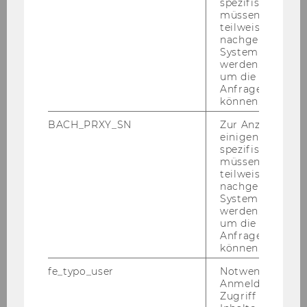
kei­ten, sowie Zu­sam­men­ar­beit und Schnitt­stel­
spezifischen Inh
müssen Informa
len in­ner­halb des So­zi­al­fonds ge­mein­sam re­
teilweise von
flek­tiert. Hin­sicht­lich der Pla­nung und Steue­
nachgelagerten
rung be­stan­den we­sent­li­che The­men in In­stru­
System abgefra
werden. Notwen
men­ten und Maß­nah­men, den Bud­ge­tie­rungs­
um die Antwort 
pro­zess, das un­ter­jäh­ri­ge Con­trol­ling sowie das
Anfrage zuordne
Be­richts­we­sen.
können.
Be­son­de­re Au­gen­mer­ke lagen hier­bei auf der
BACH_PRXY_SN
Zur Anzeige von
einigen WU-
Stra­te­gie 2020 sowie damit zu­sam­men­hän­
spezifischen Inh
gend auf der Pla­nung und Steue­rung des So­zi­
müssen Informa
al­fonds Vor­arl­berg, dem Case und Care Ma­
teilweise von
nachgelagerten
nage­ment und der Lan­des­ver­wal­tung, sowie
System abgefra
der Bud­get­pla­nung und –über­wa­chung. Teil
werden. Notwen
des Pro­zes­ses war die Auf­glie­de­rung des Bud­
um die Antwort 
Anfrage zuordne
get­zu­wach­ses der letz­ten Jahre nach ver­schie­
können.
de­nen Ur­sa­chen, wie bei­spiels­wei­se de­mo­gra­
phi­sches Wachs­tum und In­fla­ti­ons­ef­fek­te. Eine
fe_typo_user
Notwendig für d
Anmeldung und
wir­kungs­ori­en­tier­te Steue­rung des So­zi­al­fonds
Zugriff auf gesc
er­folgt ak­tu­ell nicht, wurde je­doch im Rah­men