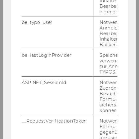
Inhalte oder zur
des Pro­jekts in­ten­siv dis­ku­tiert.
Bearbeitung des
eigenen Profils.
be_typo_user
Notwendig für d
Kontakt
Anmeldung und
Bearbeitung von
Inhalten im TYP
Backend.
be_lastLoginProvider
Speichert die zul
verwendete Met
zur Anmeldung f
TYPO3-Backend.
ASP.NET_SessionId
Notwendig, um 
Zuordnung von
Besucher zu
Formulareingab
sicherstellen zu
können.
__RequestVerificationToken
Notwendig, um 
Formulareingab
Christian Grünhaus
gegenüber Angri
abzusichern.