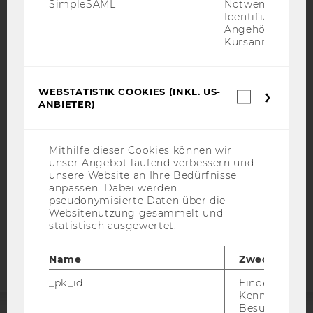
SimpleSAML
Notwendig zur
Identifizierung 
Angehörige/r für
Kursanmeldung.
IMPRESSUM
BARRIEREFREIHEITSERKLÄRUNG WEBSEITE
WEBSTATISTIK COOKIES (INKL. US-
Webstatis
ANBIETER)
DATENSCHUTZERKLÄRUNG
Cookies
(inkl.
DATENSCHUTZERKLÄRUNG SOCIAL MEDIA
US-
Anbieter)
DATENSCHUTZERKLÄRUNG
Mithilfe dieser Cookies können wir
STUDIENBEWERBER*INNEN UND STUDIERENDE
unser Angebot laufend verbessern und
unsere Website an Ihre Bedürfnisse
COOKIE EINSTELLUNGEN
anpassen. Dabei werden
pseudonymisierte Daten über die
Websitenutzung gesammelt und
Barrierefreiheitserklärung
statistisch ausgewertet.
Webseite
Name
Zweck
_pk_id
Eindeutige
Kennzeichnun
Besuchers du