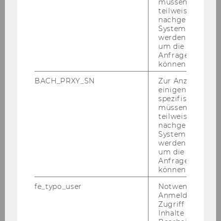
müssen Informa
teilweise von
on
inne und
un­ter­stütz­te bei der Eta­blie­rung
nachgelagerten
und Er­stel­lung der qua­li­ta­ti­ven und quan­ti­
System abgefra
ta­ti­ven Me­tho­den
des Eva­lua­ti­ons­in­stru­
werden. Notwen
um die Antwort 
ments.
Anfrage zuordne
Wei­te­re Pro­jekt­part­ne­rIn­nen sind das Netz­
können.
werk der Ju­gend­treffs und -​zentren Süd­ti­rols
BACH_PRXY_SN
Zur Anzeige von
(n.e.t.z) sowie das junge eu­ro­pa­wei­te Netz­werk
einigen WU-
spezifischen Inh
POYWE (Pro­fes­sio­nal Open Youth Work in Eu­
müssen Informa
ro­pe).
teilweise von
nachgelagerten
System abgefra
werden. Notwen
Kontakt
um die Antwort 
Anfrage zuordne
können.
fe_typo_user
Notwendig für d
Anmeldung und
Zugriff auf gesc
Inhalte oder zur