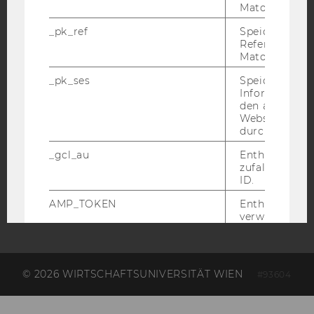
Matomo.
ACCREDITED BY:
_pk_ref
Speicherung 
Referrers dur
EQUIS
AACSB
Matomo.
_pk_ses
Speicherung 
Informatione
den aktuellen
Webseitenbe
AMBA
durch Matom
_gcl_au
Enthält eine
zufallsgenerie
ID.
AMP_TOKEN
Enthält ein To
verwendet we
kann, um eine
vom AMP-Clie
Service abzur
Andere mögli
© 2026 WIRTSCHAFTSUNIVERSITÄT WIEN
#93604
zeigen Opt-ou
Anfrage im G
einen Fehler 