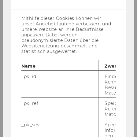
hin­ge­gen nicht. Auch das Ver­hält­nis der Frei­
(inkl.
US-
wil­li­gen zu den be­zahl­ten Mit­ar­bei­te­rIn­nen
Anbieter)
Mithilfe dieser Cookies können wir
zeigt einen si­gni­fi­kant po­si­ti­ven Ein­fluss auf
unser Angebot laufend verbessern und
die Per­so­nal­ab­gangs­ra­te.
unsere Website an Ihre Bedürfnisse
anpassen. Dabei werden
Die­ses Er­geb­nis kann aus un­ter­schied­li­chen
pseudonymisierte Daten über die
Über­le­gun­gen als ein Sub­sti­tu­ti­ons­ef­fekt ge­
Websitenutzung gesammelt und
statistisch ausgewertet.
deu­tet wer­den. Für Or­ga­ni­sa­tio­nen, die unter
Wett­be­werbs­druck ste­hen, kann der Ein­satz
Name
Zweck
von Frei­wil­li­gen eine Mög­lich­keit sein, um ein
ge­wünsch­tes qua­li­ta­ti­ves oder quan­ti­ta­ti­ves Ni­
_pk_id
Eindeutige
veau an Dienst­leis­tun­gen auf­recht­zu­hal­ten.
Kennzeichnun
Besuchers du
Wäh­rend der sta­tis­ti­sche Zu­sam­men­hang zwi­
Matomo.
schen dem Ein­satz von Frei­wil­li­gen und der
Per­so­nal­ab­gangs­ra­te aus dem Schätz­mo­dell
_pk_ref
Speicherung 
Referrers dur
her­vor­geht, blei­ben die ge­nau­en Wir­kungs­me­
Matomo.
cha­nis­men zwi­schen dem Ein­satz von Frei­wil­li­
_pk_ses
Speicherung 
gen und der Per­so­nal­fluk­tua­ti­on un­klar.
Informatione
In Ab­stim­mung mit den vor­han­de­nen Se­kun­
den aktuellen