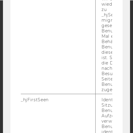
wiederverwen
zu
_hjSessionUser
migrieren. Wi
Facebook
Instagram
Blog
gesetzt, wenn
Benutzer zum
Mal eine Seite
Behält die Hot
YouTube
Newsletter
Bluesky
Benutzer-ID be
diese Seite e
ist. Stellt sic
die Daten von
nachfolgende
Besuchen der
Seite derselb
IMPRESSUM
Benutzer-ID
zugeordnet w
BARRIEREFREIHEITSERKLÄRUNG WEBSEITE
DATENSCHUTZERKLÄRUNG
_hjFirstSeen
Identifiziert d
Sitzung eines
DATENSCHUTZERKLÄRUNG SOCIAL MEDIA
Benutzers. Wi
Aufzeichnungs
DATENSCHUTZERKLÄRUNG
verwendet, u
STUDIENBEWERBER*INNEN UND STUDIERENDE
Benutzersitz
identifizieren.
COOKIE EINSTELLUNGEN