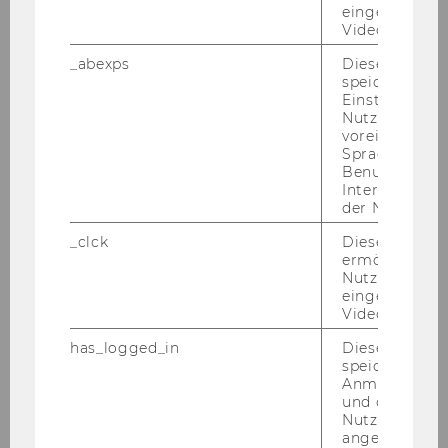
nen auf­grund der zeit­li­chen Ein­schrän­kun­gen
eingebettete
Videos intera
Frei­wil­li­ger und dem da­durch ent­ste­hen­den
or­ga­ni­sa­to­ri­schen Auf­wand als ge­ring ein­ge­
_abexps
Dieses Cooki
speichert get
schätzt. In­wie­weit die­ser Dis­po­si­ti­ons­spiel­raum
Einstellungen
ge­nutzt wird, hängt auch von der je­wei­li­gen
Nutzer*in, zB.
Mis­si­on, dem ideo­lo­gi­schen Hin­ter­grund und
voreingestell
Sprache, Regi
der Or­ga­ni­sa­ti­ons­kul­tur ab. Ei­ni­ge Or­ga­ni­sa­tio­
Benutzernam
nen spre­chen sich gegen den Ein­satz von Frei­
Interaktionsd
wil­li­gen aus oder haben sehr klare Re­ge­lun­
der Nutzer*in
gen, in wel­chen Be­rei­chen oder in wel­cher
_clck
Dieses Cooki
Form Frei­wil­li­ge tätig sein kön­nen.
ermöglicht di
Nutzung des
Ab­schlie­ßend lässt sich fest­hal­ten, dass Frei­wil­
eingebettete
li­gen­ar­beit wich­ti­ge Funk­tio­nen für die
Video Players
Nonprofit-​Organisationen aber vor allem auch
has_logged_in
Dieses Cooki
für die Ge­sell­schaft er­füllt. Mit Un­ter­stüt­zung
speichert
der Frei­wil­li­gen kön­nen Dienst­leis­tun­gen in
Anmeldeinfo
und ob sich de
einer be­stimm­ten Qua­li­tät be­reit­ge­stellt wer­
Nutzer*in jem
den. In­wie­weit diese Dienst­leis­tun­gen von der
angemeldet h