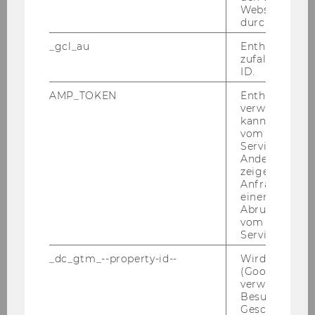
Webseitenbe
där­da­ten wur­den drei Tä­tig­keits­be­rei­che aus­
durch Matom
ge­wählt, um die Hin­ter­grün­de po­ten­zi­el­ler
_gcl_au
Enthält eine
Sub­sti­tu­ti­ons­ef­fek­te zu hin­ter­fra­gen:
zufallsgenerie
ID.
Be­rei­che, für die künf­tig ein sehr
AMP_TOKEN
Enthält ein To
gro­ßer Be­darf an Dienst­leis­tun­gen
verwendet we
er­war­tet wird: Lang­zeit­pfle­ge
kann, um eine
vom AMP-Clie
Service abzur
So­zia­le Be­rei­che, die fi­nan­zi­ell ten­
Andere mögli
den­zi­ell mit Schwie­rig­kei­ten kämp­
zeigen Opt-ou
fen: Asyl-/Flücht­lings­be­reich und Ob­
Anfrage im G
einen Fehler 
dach­lo­sen­be­reich
Abrufen einer
vom AMP Clie
Be­rei­che, in denen Frei­wil­li­ge und
Service an.
Haupt­amt­li­che glei­che oder ähn­li­che
_dc_gtm_--property-id--
Wird von Dou
Auf­ga­ben ab­de­cken: Sa­ni­tä­te­rIn­nen,
(Google Tag 
Sach­wal­te­rIn­nen, Be­wäh­rungs­hil­fe,
verwendet, u
Besucher nach
Rechts­be­ra­tung
Geschlecht o