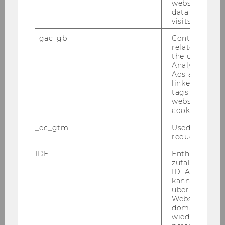
der Ent­wick­lung des So­zi­al­staa­tes ge­se­hen
website and 
data from pre
wer­den, der durch Be­reit­stel­lung der fi­nan­zi­el­
visits.
len Mit­tel, durch die Fest­le­gung von recht­li­
_gac_gb
Contains cam
chen Rah­men­be­din­gun­gen und die De­fi­ni­ti­on
related infor
von Qua­li­täts­kri­te­ri­en als Motor für diese Ent­
the user. If G
wick­lun­gen fun­giert(e), wobei Frei­wil­li­gen­or­ga­
Analytics and
Ads accounts 
ni­sa­tio­nen in die­sem Pro­zess eine be­deu­ten­de
linked, the co
Rolle spiel(t)en. Diese liegt ei­ner­seits darin, so­
tags on the G
zia­le und ge­sell­schaft­li­che Pro­ble­me wahr­zu­
website read 
cookie.
neh­men, auf­zu­grei­fen und Lö­sungs­an­sät­ze zu
ent­wi­ckeln. Auch bei der Ent­wick­lung der
_dc_gtm
Used to throt
Dienst­leis­tun­gen und der ent­spre­chen­den
request rate.
Qua­li­täts­kri­te­ri­en und der Aus­ver­hand­lung der
IDE
Enthält eine
fi­nan­zi­el­len Rah­men­be­din­gun­gen spiel(t)en
zufallsgenerie
NPOs eine be­deu­ten­de Rolle.
ID. Anhand di
kann Google 
Dass Frei­wil­li­gen­ar­beit auch in stark pro­fes­sio­
über verschie
Websites
na­li­sier­ten Or­ga­ni­sa­tio­nen eine be­deu­ten­de
domainübergr
Rolle spielt, wird im Rah­men der In­ter­views in
wiedererkenn