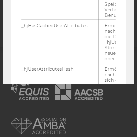
Speicherdaue
Verlängert sic
Barrierefreiheitserklärung
Benutzeraktivi
Webseite
_hjHasCachedUserAttributes
Ermöglicht e
nachzuvollzie
die Daten in
_hjUserAttrib
Storage auf 
neuesten Stan
oder nicht.
ACCREDITED BY:
_hjUserAttributesHash
Ermöglicht e
nachzuvollzie
EQUIS
AACSB
sich ein
Benutzerattri
geändert hat
aktualisiert 
muss.
AMBA
_hjBenutzerAttribute
Speichert
Benutzerattri
über die Hotja
API gesendet
Keine explizit