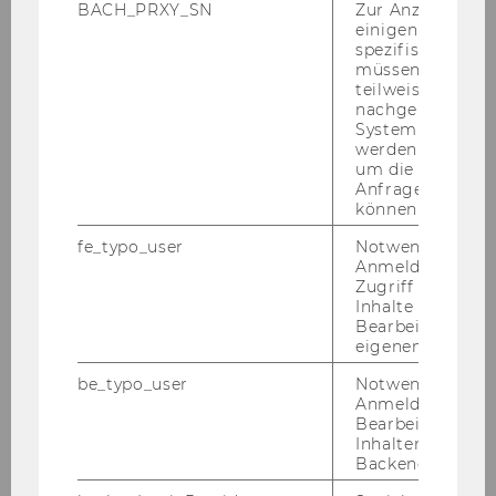
For­schung zu die­sem Thema exis­tiert, wei­sen
BACH_PRXY_SN
Zur Anzeige von
ei­ni­ge Stu­di­en auf einen tat­säch­li­chen Ver­
einigen WU-
spezifischen Inh
drän­gungs­ef­fekt von be­zahl­ten Ar­beit­neh­me­
müssen Informa
rIn­nen durch Frei­wil­li­ge hin, an­de­re Stu­di­en
teilweise von
konn­ten hin­ge­gen keine der­ar­ti­gen Ef­fek­te
nachgelagerten
System abgefra
nach­wei­sen (Brud­ney/Ga­z­ley 2002). Diese Ver­
werden. Notwen
drän­gung wird häu­fig mit Kos­ten­er­spar­nis­sen
um die Antwort 
bzw. bud­ge­tä­ren Er­for­der­nis­sen be­grün­det.
Anfrage zuordne
können.
Ziel der vor­lie­gen­den Stu­die war es, po­ten­zi­el­le
fe_typo_user
Notwendig für d
Ver­drän­gungs­ef­fek­te zwi­schen Haupt­amt­li­
Anmeldung und
chen und Frei­wil­li­gen zu eru­ie­ren und mög­li­
Zugriff auf gesc
che Er­klä­rungs­an­sät­ze zu fin­den. Dafür wur­
Inhalte oder zur
Bearbeitung des
den ei­ner­seits be­stehen­de quan­ti­ta­ti­ve Daten
eigenen Profils.
ana­ly­siert, an­de­rer­seits wur­den qua­li­ta­ti­ve Er­
he­bun­gen in Or­ga­ni­sa­tio­nen aus­ge­wähl­ter Be­
be_typo_user
Notwendig für d
Anmeldung und
rei­che durch­ge­führt.
Bearbeitung von
Inhalten im TYP
Die quan­ti­ta­ti­ve Stu­die zeig­te, dass Frei­wil­li­
Backend.
gen­ar­beit in ös­ter­rei­chi­schen Nonprofit-​