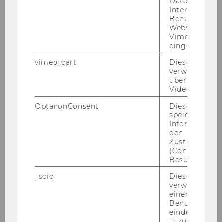
Daten über di
Interaktionen
Kontakt
Benutzer*inne
Websites, auf
Vimeo-Video
eingebettet is
vimeo_cart
Dieses Cookie
verwendet, u
überprüfen, wi
Video abgespi
OptanonConsent
Dieses Cooki
speichert
Informatione
den
Zustimmungs
(Consent) ein
Besuchers.
_scid
Dieses Cookie
Eva More-Hollerweger
verwendet, u
einem/einer
Senior Researcher, Chairperson of the NPO
Benutzer*in e
Institute (Association)
eindeutige ID
zuzuweisen