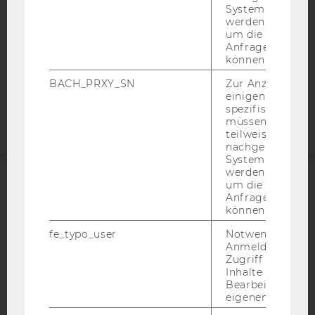
DATENSCHUTZERKLÄRUNG
System abgefra
STUDIENBEWERBER*INNEN UND STUDIERENDE
werden. Notwen
um die Antwort 
COOKIE EINSTELLUNGEN
Anfrage zuordne
können.
Barrierefreiheitserklärung
BACH_PRXY_SN
Zur Anzeige von
Webseite
einigen WU-
spezifischen Inh
müssen Informa
teilweise von
nachgelagerten
System abgefra
werden. Notwen
um die Antwort 
ACCREDITED BY:
Anfrage zuordne
können.
EQUIS
AACSB
fe_typo_user
Notwendig für d
Anmeldung und
Zugriff auf gesc
Inhalte oder zur
Bearbeitung des
eigenen Profils.
AMBA