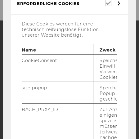
Erforderl
ERFORDERLICHE COOKIES
Cookies
Diese Cookies werden für eine
technisch reibungslose Funktion
unserer Website benötigt.
Facebook
Instagram
Blog
Name
Zweck
CookieConsent
Speichert Ihre
Einwilligung zur
YouTube
Newsletter
Bluesky
Verwendung vo
Cookies.
site-popup
Speichert ob ein
Popup ausgefüll
geschlossen wur
IMPRESSUM
BACH_PRXY_ID
Zur Anzeige von
BARRIEREFREIHEITSERKLÄRUNG WEBSEITE
einigen WU-
spezifischen Inh
DATENSCHUTZERKLÄRUNG
müssen Informa
teilweise von
DATENSCHUTZERKLÄRUNG SOCIAL MEDIA
nachgelagerten