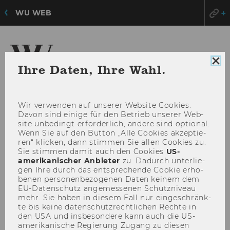
WU WEB
Coo
Ihre Daten, Ihre Wahl.
Con
Zentrum für
sch
Nonprofit-Organisationen und Social Impact
Wir ver­wen­den auf un­se­rer Web­site Coo­kies.
Davon sind ei­ni­ge für den Be­trieb un­se­rer Web­
site un­be­dingt er­for­der­lich, an­de­re sind op­tio­nal.
HAU
MENÜ
Wenn Sie auf den But­ton „Alle Coo­kies ak­zep­tie­
ÖFF
ren“ kli­cken, dann stim­men Sie allen Coo­kies zu.
Sie stim­men damit auch den Coo­kies
US-​
amerikanischer An­bie­ter
zu. Da­durch un­ter­lie­
gen Ihre durch das ent­spre­chen­de Coo­kie er­ho­
be­nen per­so­nen­be­zo­ge­nen Daten kei­nem dem
EU-​Datenschutz an­ge­mes­se­nen Schutz­ni­veau
mehr. Sie haben in die­sem Fall nur ein­ge­schränk­
te bis keine da­ten­schutz­recht­li­chen Rech­te in
den USA und ins­be­son­de­re kann auch die US-​
amerikanische Re­gie­rung Zu­gang zu die­sen