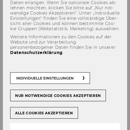
Daten er­lan­gen. Wenn Sie op­tio­na­le Coo­kies ab­
leh­nen möch­ten, kli­cken Sie bitte auf „Nur not­
wen­di­ge Coo­kies Ak­zep­tie­ren“. Unter „In­di­vi­du­el­le
Ein­stel­lun­gen“ fin­den Sie eine voll­stän­di­ge Über­
sicht aller Coo­kies und kön­nen be­stimm­te Coo­
kie Grup­pen (Web­sta­tis­tik, Mar­ke­ting) aus­wäh­len.
Weitere Informationen zu den Cookies auf der
Website und zur Verarbeitung
personenbezogener Daten finden Sie in unserer
Datenschutzerklärung
.
2015
INDIVIDUELLE EINSTELLUNGEN
NUR NOTWENDIGE COOKIES AKZEPTIEREN
Projekte
ALLE COOKIES AKZEPTIEREN
2026