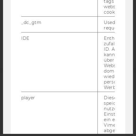
tags on the G
DATENSCHUTZERKLÄRUNG
website read 
STUDIENBEWERBER*INNEN UND STUDIERENDE
cookie.
COOKIE EINSTELLUNGEN
_dc_gtm
Used to throt
request rate.
Barrierefreiheitserklärung
IDE
Enthält eine
Webseite
zufallsgenerie
ID. Anhand di
kann Google 
über verschie
Websites
domainübergr
wiedererkenn
personalisiert
ACCREDITED BY:
Werbung auss
player
Dieses Cooki
EQUIS
AACSB
speichert
nutzerspezifi
Einstellungen
ein eingebett
Vimeo-Video
abgespielt wi
AMBA