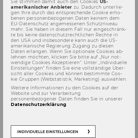
Sie stim­men damit auch den Coo­kies
US-​
amerikanischer An­bie­ter
zu. Da­durch un­ter­lie­
gen Ihre durch das ent­spre­chen­de Coo­kie er­ho­
be­nen per­so­nen­be­zo­ge­nen Daten kei­nem dem
EU-​Datenschutz an­ge­mes­se­nen Schutz­ni­veau
Šance a riziká
mehr. Sie haben in die­sem Fall nur ein­ge­schränk­
te bis keine da­ten­schutz­recht­li­chen Rech­te in
den USA und ins­be­son­de­re kann auch die US-​
amerikanische Re­gie­rung Zu­gang zu die­sen
Daten er­lan­gen. Wenn Sie op­tio­na­le Coo­kies ab­
leh­nen möch­ten, kli­cken Sie bitte auf „Nur not­
Prednáška: Aké príležito­s­ti a
wen­di­ge Coo­kies Ak­zep­tie­ren“. Unter „In­di­vi­du­el­le
Ein­stel­lun­gen“ fin­den Sie eine voll­stän­di­ge Über­
riziká by som mal zvážiť?
sicht aller Coo­kies und kön­nen be­stimm­te Coo­
kie Grup­pen (Web­sta­tis­tik, Mar­ke­ting) aus­wäh­len.
Weitere Informationen zu den Cookies auf der
Website und zur Verarbeitung
personenbezogener Daten finden Sie in unserer
Datenschutzerklärung
.
INDIVIDUELLE EINSTELLUNGEN