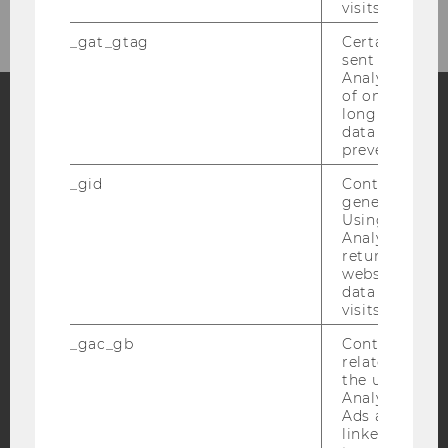
visits.
_gat_gtag
Certain data i
sent to Googl
Analytics a 
of once per m
long as it is s
data transfers
Facebook
Instagram
Blog
prevented.
_gid
Contains a r
generated use
Using this ID
YouTube
Newsletter
Bluesky
Analytics can
returning use
website and 
data from pre
visits.
_gac_gb
Contains cam
IMPRESSUM
related infor
BARRIEREFREIHEITSERKLÄRUNG WEBSEITE
the user. If G
Analytics and
DATENSCHUTZERKLÄRUNG
Ads accounts 
linked, the co
DATENSCHUTZERKLÄRUNG SOCIAL MEDIA