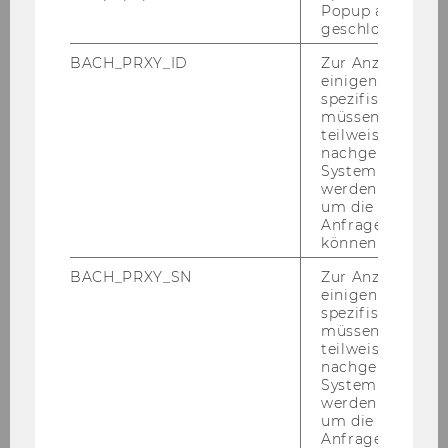
Popup ausgefüll
geschlossen wur
Denný sta­ci­onár pre ľudí s Alz­hei­mero­vou cho­
ro­bou sídli vo Vied­ni a prevádzku­je ho Ca­ri­tas
BACH_PRXY_ID
Zur Anzeige von
einigen WU-
So­cia­lis.
spezifischen Inh
müssen Informa
teilweise von
Kom­pe­ten­cie ne­vyh­nutné pre sta­rost­li­
nachgelagerten
System abgefra
vosť o ľudí s de­men­ciou – Ti­rol­ské kli­ni­
werden. Notwen
ky
um die Antwort 
Anfrage zuordne
können.
BACH_PRXY_SN
Zur Anzeige von
einigen WU-
spezifischen Inh
müssen Informa
teilweise von
nachgelagerten
System abgefra
werden. Notwen
um die Antwort 
Anfrage zuordne