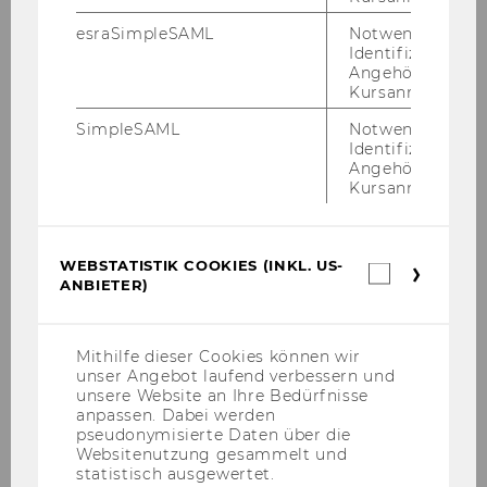
esraSimpleSAML
Notwendig zur
Identifizierung 
Angehörige/r für
Kursanmeldung.
SimpleSAML
Notwendig zur
Identifizierung 
Angehörige/r für
Kursanmeldung.
Ďalšie čítanie
WEBSTATISTIK COOKIES (INKL. US-
Busi­ness Queens­land (2016): SWOT ana­ly­sis.
Webstatis
ANBIETER)
Cookies
(inkl.
Ox­ford Col­le­ge of Mar­ke­ting (2016): What is a
US-
PES­TEL ana­ly­sis?.
Anbieter)
Mithilfe dieser Cookies können wir
unser Angebot laufend verbessern und
unsere Website an Ihre Bedürfnisse
anpassen. Dabei werden
pseudonymisierte Daten über die
Websitenutzung gesammelt und
statistisch ausgewertet.