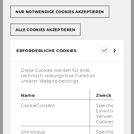
NUR NOTWENDIGE COOKIES AKZEPTIEREN
Prípadové štúdie: Z teórie na
prax – oboznámte sa s ob­
ALLE COOKIES AKZEPTIEREN
sahom!
Erforderl
ERFORDERLICHE COOKIES
Cookies
Denný sta­ci­onár pre ľudí s Alz­hei­mero­
vou cho­ro­bou – Ca­ri­tas So­cia­lis
Diese Cookies werden für eine
technisch reibungslose Funktion
unserer Website benötigt.
Name
Zweck
CookieConsent
Speichert Ihre
Einwilligung zur
Verwendung vo
Cookies.
site-popup
Speichert ob ein