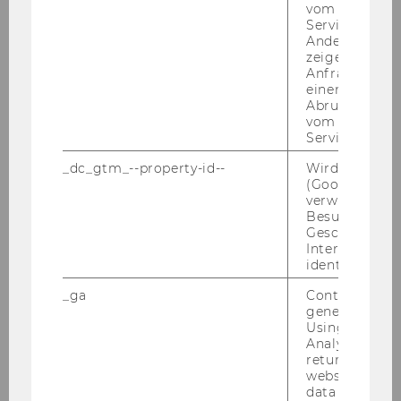
vom AMP-Clie
Organizačná štruktúra a partneri
Service abzur
Andere mögli
Náklady
zeigen Opt-ou
Anfrage im G
Financie
einen Fehler 
Abrufen einer
vom AMP Clie
Implementácia
Service an.
Šance a riziká
_dc_gtm_--property-id--
Wird von Dou
(Google Tag 
verwendet, u
Môj projekt
Besucher nach
Geschlecht o
Inovácia v čase krízy
Interessen zu
identifizieren.
Príklady dobrej praxe
_ga
Contains a r
generated use
Using this ID
Coach Românesc
Analytics can
returning use
website and 
Coach български
data from pre