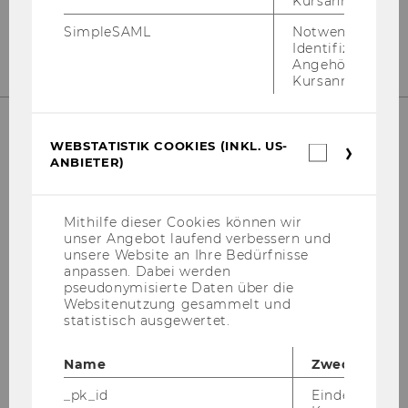
Kursanmeldung.
https://www.wu.ac.at/mm/
SimpleSAML
Notwendig zur
Identifizierung 
Angehörige/r für
Kursanmeldung.
WEBSTATISTIK COOKIES (INKL. US-
Webstatis
ANBIETER)
Cookies
Department für Marketing
(inkl.
US-
Anbieter)
Mithilfe dieser Cookies können wir
Gebäude D2, Eingang A, 1. und 2. OG
unser Angebot laufend verbessern und
Welthandelsplatz 1
unsere Website an Ihre Bedürfnisse
1020
Wien
anpassen. Dabei werden
pseudonymisierte Daten über die
Österreich
Websitenutzung gesammelt und
statistisch ausgewertet.
https://www.wu.ac.at/marketing
Name
Zweck
_pk_id
Eindeutige