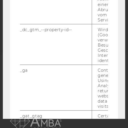
einen Fehler 
COOKIE EINSTELLUNGEN
Abrufen einer
vom AMP Clie
Barrierefreiheitserklärung
Service an.
Webseite
_dc_gtm_--property-id--
Wird von Dou
(Google Tag 
verwendet, u
Besucher nach
Geschlecht o
Interessen zu
identifizieren.
ACCREDITED BY:
_ga
Contains a r
generated use
EQUIS
AACSB
Using this ID
Analytics can
returning use
website and 
data from pre
visits.
AMBA
_gat_gtag
Certain data i
sent to Googl
Analytics a 