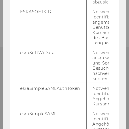
abzusichern.
ZURÜCK ZUR ÜBERSICHT
ESRASOFTSID
Notwendig zur
Identifizierung 
angemeldeten
Benutzers im
Kursanmeldung
des Business
Language Center
esraSoftWiData
Notwendig um
ausgewählte Sp
und Sprachkurse
Besuchers
Institut für Marketing-
nachverfolgen z
können.
Management
esraSimpleSAMLAuthToken
Notwendig zur
Identifizierung 
Gebäude D2, Eingang A, 1. OG
Angehörige/r für
Welthandelsplatz 1
Kursanmeldung.
1020
Wien
esraSimpleSAML
Notwendig zur
Österreich
Identifizierung 
Angehörige/r für