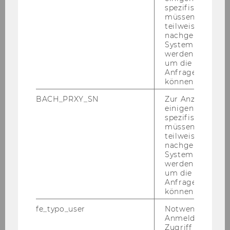
spezifischen Inh
these sec­tors, com­pa­nies are in­crea­sin­gly le­
müssen Informa
ver­aging di­gi­tal tech­no­lo­gies, prio­ri­ti­zing ad­ap­
teilweise von
ta­bi­li­ty and busi­ness model re­st­ruc­tu­ring over
nachgelagerten
System abgefra
firm-​level tech­ni­cal know­ledge.
werden. Notwen
The me­tho­do­lo­gy So­res­cu em­ploy­ed was no­ta­
um die Antwort 
Anfrage zuordne
b­ly in­no­va­ti­ve. Th­rough text ana­ly­sis of IPO pro­
können.
spec­tus­es, she pro­vi­ded a quan­ti­fia­ble me­thod
BACH_PRXY_SN
Zur Anzeige von
to as­sess a com­pa­ny's em­pha­sis on busi­ness
einigen WU-
model ver­sus pro­duct in­no­va­ti­on. This re­ve­a­led
spezifischen Inh
a si­gni­fi­cant shift in in­ves­tor at­ti­tu­des, with a
müssen Informa
teilweise von
gro­wing re­co­gni­ti­on of the com­plex be­ne­fits
nachgelagerten
and po­ten­ti­al re­turns of in­no­va­ti­ve busi­ness
System abgefra
mo­dels, high­ligh­ting that in­ves­tors are va­luing
werden. Notwen
um die Antwort 
the long-​term be­ne­fits and com­pe­ti­ti­ve ad­van­
Anfrage zuordne
ta­ges of busi­ness model in­no­va­ti­on.
können.
The se­mi­nar went bey­ond aca­de­mic dis­cus­
fe_typo_user
Notwendig für d
sion; it was a call to ac­tion for both busi­nes­ses
Anmeldung und
Zugriff auf gesc
and re­se­ar­chers to re­con­sider their in­no­va­ti­on