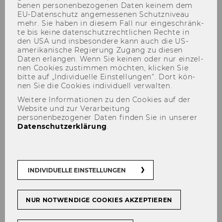
be­nen per­so­nen­be­zo­ge­nen Daten kei­nem dem
EU-​Datenschutz an­ge­mes­se­nen Schutz­ni­veau
mehr. Sie haben in die­sem Fall nur ein­ge­schränk­
te bis keine da­ten­schutz­recht­li­chen Rech­te in
den USA und ins­be­son­de­re kann auch die US-​
amerikanische Re­gie­rung Zu­gang zu die­sen
Daten er­lan­gen. Wenn Sie kei­nen oder nur ein­zel­
nen Coo­kies zu­stim­men möch­ten, kli­cken Sie
bitte auf „In­di­vi­du­el­le Ein­stel­lun­gen“. Dort kön­
Research Talk by Alina
nen Sie die Coo­kies in­di­vi­du­ell ver­wal­ten.
Sorescu, Texas A&M University
Weitere Informationen zu den Cookies auf der
Website und zur Verarbeitung
(US)
personenbezogener Daten finden Sie in unserer
Datenschutzerklärung
.
TEILEN
TEILEN
INDIVIDUELLE EINSTELLUNGEN
NUR NOTWENDIGE COOKIES AKZEPTIEREN
22. Dezember 2023