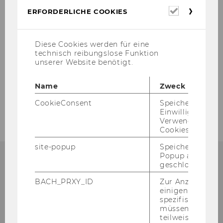
allen re­le­van­ten In­for­ma­tio­nen zum Ein­stieg
Erforderl
ERFORDERLICHE COOKIES
Cookies
(u.a. An­mel­dung, An­tritts­vor­aus­set­zun­gen, Prü­
fungs­stoff). (
Down­load
)
Diese Cookies werden für eine
technisch reibungslose Funktion
unserer Website benötigt.
ZURÜCK ZUR ÜBERSICHT
Name
Zweck
CookieConsent
Speichert Ihre
Einwilligung zur
Verwendung vo
Cookies.
site-popup
Speichert ob ein
Popup ausgefüll
geschlossen wur
BACH_PRXY_ID
Zur Anzeige von
Institut für Marketing-
einigen WU-
spezifischen Inh
Management
müssen Informa
teilweise von