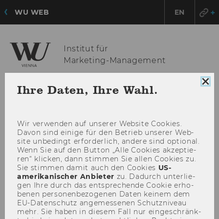
WU WEB
EN
Institut für
Marketing-Management
Coo
Ihre Daten, Ihre Wahl.
Con
HAU
MENÜ
sch
ÖFF
Wir ver­wen­den auf un­se­rer Web­site Coo­kies.
Davon sind ei­ni­ge für den Be­trieb un­se­rer Web­
site un­be­dingt er­for­der­lich, an­de­re sind op­tio­nal.
Wenn Sie auf den But­ton „Alle Coo­kies ak­zep­tie­
ren“ kli­cken, dann stim­men Sie allen Coo­kies zu.
Sie stim­men damit auch den Coo­kies
US-​
amerikanischer An­bie­ter
zu. Da­durch un­ter­lie­
gen Ihre durch das ent­spre­chen­de Coo­kie er­ho­
be­nen per­so­nen­be­zo­ge­nen Daten kei­nem dem
EU-​Datenschutz an­ge­mes­se­nen Schutz­ni­veau
mehr. Sie haben in die­sem Fall nur ein­ge­schränk­