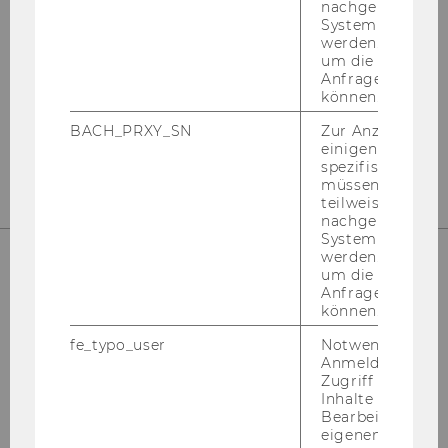
Gebäude D2, Eingang A, 1. OG
nachgelagerten
System abgefra
Welthandelsplatz 1
werden. Notwen
1020
Wien
um die Antwort 
Österreich
Anfrage zuordne
können.
BACH_PRXY_SN
Zur Anzeige von
https://www.wu.ac.at/mm/
einigen WU-
spezifischen Inh
müssen Informa
teilweise von
nachgelagerten
System abgefra
werden. Notwen
um die Antwort 
Anfrage zuordne
können.
Department für Marketing
fe_typo_user
Notwendig für d
Anmeldung und
Gebäude D2, Eingang A, 1. und 2. OG
Zugriff auf gesc
Welthandelsplatz 1
Inhalte oder zur
1020
Wien
Bearbeitung des
eigenen Profils.
Österreich