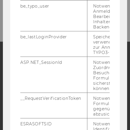
be_typo_user
Notwendig für d
Anmeldung und
Bearbeitung von
https://www.wu.ac.at/marketing
Inhalten im TYP
Backend.
be_lastLoginProvider
Speichert die zul
verwendete Met
zur Anmeldung f
TYPO3-Backend.
Facebook
Instagram
Blog
ASP.NET_SessionId
Notwendig, um 
Zuordnung von
Besucher zu
Formulareingab
sicherstellen zu
YouTube
Newsletter
Bluesky
können.
__RequestVerificationToken
Notwendig, um 
Formulareingab
gegenüber Angri
abzusichern.
IMPRESSUM
ESRASOFTSID
Notwendig zur
Identifizierung 
BARRIEREFREIHEITSERKLÄRUNG WEBSEITE