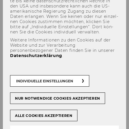
te bis keine da­ten­schutz­recht­li­chen Rech­te in
den USA und ins­be­son­de­re kann auch die US-​
amerikanische Re­gie­rung Zu­gang zu die­sen
Daten er­lan­gen. Wenn Sie kei­nen oder nur ein­zel­
nen Coo­kies zu­stim­men möch­ten, kli­cken Sie
bitte auf „In­di­vi­du­el­le Ein­stel­lun­gen“. Dort kön­
nen Sie die Coo­kies in­di­vi­du­ell ver­wal­ten.
Weitere Informationen zu den Cookies auf der
Website und zur Verarbeitung
Haben Sie Interesse an der
personenbezogener Daten finden Sie in unserer
SBWL Marketing?
Datenschutzerklärung
.
INDIVIDUELLE EINSTELLUNGEN
TEILEN
TEILEN
NUR NOTWENDIGE COOKIES AKZEPTIEREN
07. Juni 2024
ALLE COOKIES AKZEPTIEREN
Hier fin­den Sie die Sli­des der Vor­stel­lung mit