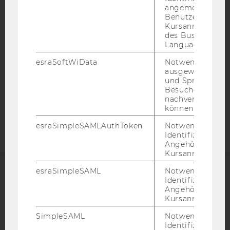
angemeldeten
DATENSCHUTZERKLÄRUNG
Benutzers im
Kursanmeldung
DATENSCHUTZERKLÄRUNG SOCIAL MEDIA
des Business
Language Center
DATENSCHUTZERKLÄRUNG
STUDIENBEWERBER*INNEN UND STUDIERENDE
esraSoftWiData
Notwendig um
COOKIE EINSTELLUNGEN
ausgewählte Sp
und Sprachkurse
Besuchers
Barrierefreiheitserklärung
nachverfolgen z
können.
Webseite
esraSimpleSAMLAuthToken
Notwendig zur
Identifizierung 
Angehörige/r für
Kursanmeldung.
esraSimpleSAML
Notwendig zur
Identifizierung 
ACCREDITED BY:
Angehörige/r für
Kursanmeldung.
EQUIS
AACSB
SimpleSAML
Notwendig zur
Identifizierung 