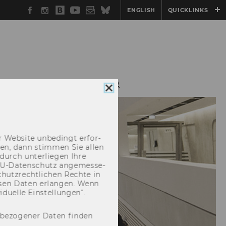
Facebook
Instagram
WU
YouTube
Newsletter
Bluesky
ENGLISH
QUICKLINKS
Blog
AXISKOOPERATIONEN
Cookie
Consent
schließen
 Web­site un­be­dingt er­for­
­cken, dann stim­men Sie allen
durch un­ter­lie­gen Ihre
EU-​Datenschutz an­ge­mes­se­
hutz­recht­li­chen Rech­te in
­sen Daten er­lan­gen. Wenn
u­el­le Ein­stel­lun­gen“.
nbezogener Daten finden