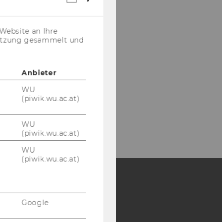
Cookies
(inkl.
US-
Website an Ihre
Anbieter)
nutzung gesammelt und
Anbieter
WU
(piwik.wu.ac.at)
WU
(piwik.wu.ac.at)
WU
(piwik.wu.ac.at)
Y:
Google
SB
AMBA