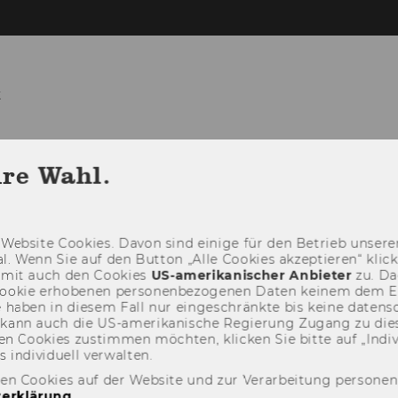
t
TEAM
LEHRE
FORSCHUNG
PR
hre Wahl.
Web­site Coo­kies. Davon sind ei­ni­ge für den Be­trieb un­se­rer
­nal. Wenn Sie auf den But­ton „Alle Coo­kies ak­zep­tie­ren“ kli
damit auch den Coo­kies
US-​amerikanischer An­bie­ter
zu. Da­
oo­kie er­ho­be­nen per­so­nen­be­zo­ge­nen Daten kei­nem dem 
haben in die­sem Fall nur ein­ge­schränk­te bis keine da­ten­sc
e kann auch die US-​amerikanische Re­gie­rung Zu­gang zu die
n Coo­kies zu­stim­men möch­ten, kli­cken Sie bitte auf „In­di­vi­d
n­di­vi­du­ell ver­wal­ten.
den Cookies auf der Website und zur Verarbeitung persone
erklärung
.