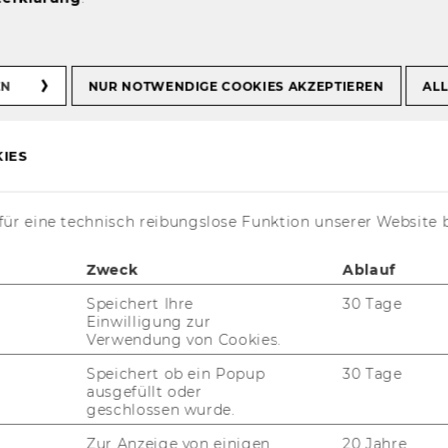
EN
NUR NOTWENDIGE COOKIES AKZEPTIEREN
ALL
ur Münze
IES
Studierende der
ing erleben
ür eine technisch reibungslose Funktion unserer Website 
ion hautnah
Zweck
Ablauf
Speichert Ihre
30 Tage
Einwilligung zur
Verwendung von Cookies.
Speichert ob ein Popup
30 Tage
ausgefüllt oder
geschlossen wurde.
Zur Anzeige von einigen
20 Jahre