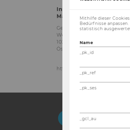
Institut für Marketing-
Management
Mithilfe dieser Cookie
Bedürfnisse anpassen
Gebäude D2, Eingang A, 1. O
statistisch ausgewerte
Welthandelsplatz 1
1020
Wien
Name
Österreich
_pk_id
https://www.wu.ac.at/mm/
_pk_ref
_pk_ses
Facebook
Instagram
Blog
Yo
_gcl_au