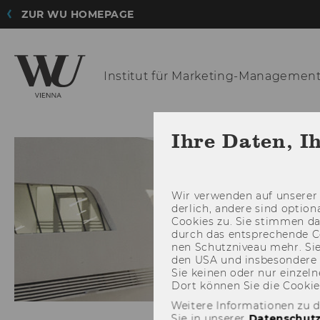
ZUR WU HOMEPAGE
Institut für
Marketing-Managemen
Ihre Daten, I
Wir ver­wen­den auf un­se­rer 
der­lich, an­de­re sind op­tio
Coo­kies zu. Sie stim­men 
durch das ent­spre­chen­de C
nen Schutz­ni­veau mehr. Sie 
den USA und ins­be­son­de­r
Sie kei­nen oder nur ein­zel­ne
Dort kön­nen Sie die Coo­kies i
Weitere Informationen zu 
Sie in unserer
Datenschutz