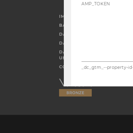
AMP_TOKEN
IMPRESSUM
BARRIEREFREIHEITSERKLÄRUN
DATENSCHUTZERKLÄRUNG
DATENSCHUTZERKLÄRUNG SOC
DATENSCHUTZERKLÄRUNG ST
UND STUDIERENDE
COOKIE EINSTELLUNGEN
_dc_gtm_--property-id
Barrierefreiheitserklärung
Webseite
_ga