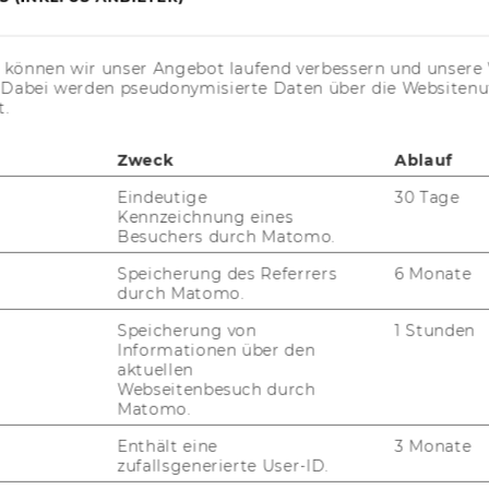
Department für Marketing
s können wir unser Angebot laufend verbessern und unsere 
Gebäude D2, Eingang A, 1. und 2.
. Dabei werden pseudonymisierte Daten über die Website
G
OG
t.
Welthandelsplatz 1
1020
Wien
Zweck
Ablauf
Österreich
Eindeutige
30 Tage
Kennzeichnung eines
Besuchers durch Matomo.
https://www.wu.ac.at/marketing
Speicherung des Referrers
6 Monate
durch Matomo.
Speicherung von
1 Stunden
Informationen über den
aktuellen
Webseitenbesuch durch
Matomo.
uTube
Newsletter
Bluesky
ACCREDITED B
Enthält eine
3 Monate
EQUIS
AAC
zufallsgenerierte User-ID.