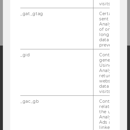
Life for all
visits.
_gat_gtag
Certain data i
sent to Googl
Gastprofessuren
Analytics a 
of once per m
long as it is s
data transfers
prevented.
_gid
Contains a r
generated use
Using this ID
Facebook
Instagram
Blog
Analytics can
returning use
website and 
data from pre
YouTube
Newsletter
Bluesky
visits.
_gac_gb
Contains cam
related infor
the user. If G
Analytics and
Ads accounts 
IMPRESSUM
linked, the co