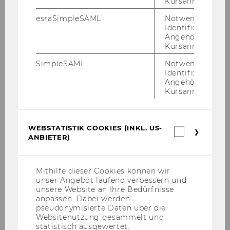
Kursanmeldung.
esraSimpleSAML
Notwendig zur
Identifizierung 
Clive Spash, PhD
Angehörige/r für
Kursanmeldung.
clive.spash[at]wu.ac.at
SimpleSAML
Notwendig zur
Identifizierung 
Angehörige/r für
Kursanmeldung.
WEBSTATISTIK COOKIES (INKL. US-
Webstatis
ANBIETER)
Cookies
(inkl.
US-
Anbieter)
Mithilfe dieser Cookies können wir
unser Angebot laufend verbessern und
unsere Website an Ihre Bedürfnisse
anpassen. Dabei werden
pseudonymisierte Daten über die
Websitenutzung gesammelt und
statistisch ausgewertet.