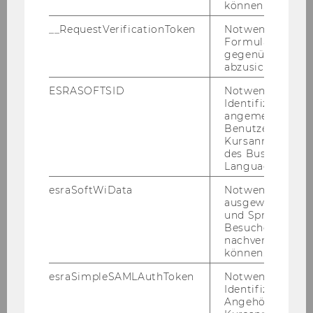
können.
Head of the Institute, Researcher at the
__RequestVerificationToken
Notwendig, um 
Institute for Cooperation and Cooperatives
Formulareingab
gegenüber Angri
andreas.novy[at]wu.ac.at
abzusichern.
+43-(0)1- 31336 4778
ESRASOFTSID
Notwendig zur
Identifizierung 
+43 (0)676 8213 4778
angemeldeten
Benutzers im
Kursanmeldung
des Business
Language Center
esraSoftWiData
Notwendig um
ausgewählte Sp
und Sprachkurse
Besuchers
nachverfolgen z
können.
esraSimpleSAMLAuthToken
Notwendig zur
Identifizierung 
Angehörige/r für