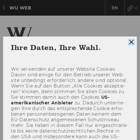
WU WEB
EN
Coo
Ihre Daten, Ihre Wahl.
Institute for Spatial and
Con
Social-Ecological Transformations (ISSET) -
sch
Einheit Novy
Wir ver­wen­den auf un­se­rer Web­site Coo­kies.
Davon sind ei­ni­ge für den Be­trieb un­se­rer Web­
site un­be­dingt er­for­der­lich, an­de­re sind op­tio­nal.
HAU
MENÜ
Wenn Sie auf den But­ton „Alle Coo­kies ak­zep­tie­
ren“ kli­cken, dann stim­men Sie allen Coo­kies zu.
ÖFF
Sie stim­men damit auch den Coo­kies
US-​
amerikanischer An­bie­ter
zu. Da­durch un­ter­lie­
gen Ihre durch das ent­spre­chen­de Coo­kie er­ho­
be­nen per­so­nen­be­zo­ge­nen Daten kei­nem dem
EU-​Datenschutz an­ge­mes­se­nen Schutz­ni­veau
mehr. Sie haben in die­sem Fall nur ein­ge­schränk­
te bis keine da­ten­schutz­recht­li­chen Rech­te in
den USA und ins­be­son­de­re kann auch die US-​