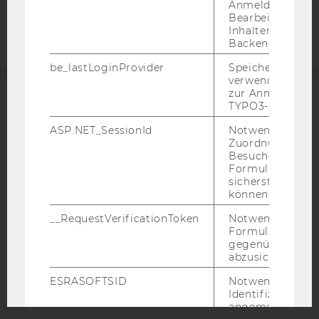
Anmeldung und
Webseite
Bearbeitung von
Inhalten im TYP
Backend.
be_lastLoginProvider
Speichert die zul
verwendete Met
zur Anmeldung f
TYPO3-Backend.
ACCREDITED BY:
ASP.NET_SessionId
Notwendig, um 
EQUIS
AACSB
Zuordnung von
Besucher zu
Formulareingab
sicherstellen zu
können.
AMBA
__RequestVerificationToken
Notwendig, um 
Formulareingab
gegenüber Angri
abzusichern.
ESRASOFTSID
Notwendig zur
Identifizierung 
angemeldeten