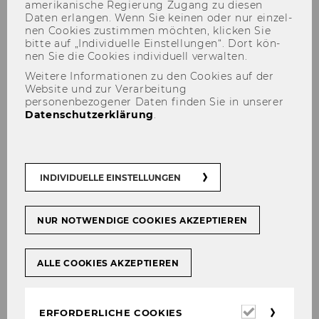
amerikanische Re­gie­rung Zu­gang zu die­sen
Daten er­lan­gen. Wenn Sie kei­nen oder nur ein­zel­
nen Coo­kies zu­stim­men möch­ten, kli­cken Sie
bitte auf „In­di­vi­du­el­le Ein­stel­lun­gen“. Dort kön­
nen Sie die Coo­kies in­di­vi­du­ell ver­wal­ten.
Weitere Informationen zu den Cookies auf der
Website und zur Verarbeitung
personenbezogener Daten finden Sie in unserer
Datenschutzerklärung
.
Institute for Spatial and
Social-Ecological
INDIVIDUELLE EINSTELLUNGEN
Transformations (ISSET) -
Einheit Novy
NUR NOTWENDIGE COOKIES AKZEPTIEREN
ALLE COOKIES AKZEPTIEREN
Neu!
Erforderl
ERFORDERLICHE COOKIES