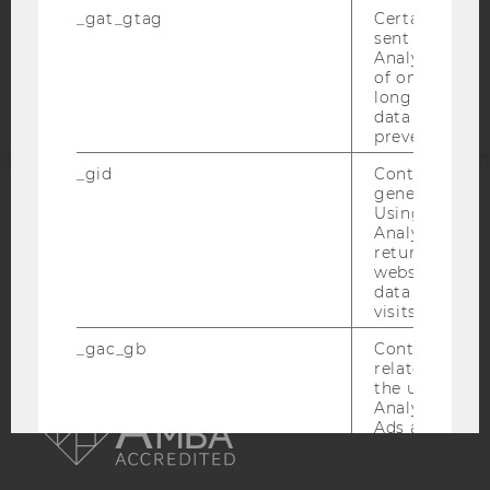
_gat_gtag
Certain data i
sent to Googl
Barrierefreiheitserklärung
Analytics a 
Webseite
of once per m
long as it is s
data transfers
prevented.
_gid
Contains a r
generated use
Using this ID
ACCREDITED BY:
Analytics can
returning use
EQUIS
AACSB
website and 
data from pre
visits.
_gac_gb
Contains cam
related infor
AMBA
the user. If G
Analytics and
Ads accounts 
linked, the co
tags on the G
website read 