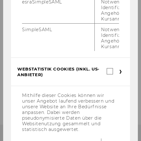
esraSimpleSAML
Notwendig zur
Identifizierung 
Angehörige/r für
Home
Kursanmeldung.
SimpleSAML
Notwendig zur
Forschung
Identifizierung 
Angehörige/r für
Kursanmeldung.
Lehre
Team
WEBSTATISTIK COOKIES (INKL. US-
Webstatis
ANBIETER)
Cookies
Events
(inkl.
US-
Anbieter)
Mithilfe dieser Cookies können wir
Publikationen
unser Angebot laufend verbessern und
unsere Website an Ihre Bedürfnisse
anpassen. Dabei werden
pseudonymisierte Daten über die
Websitenutzung gesammelt und
statistisch ausgewertet.