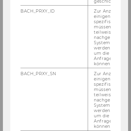
geschlossen wur
BACH_PRXY_ID
Zur Anzeige von
einigen WU-
spezifischen Inh
31. Juli 2026
müssen Informa
Open Call for Bachelor Thesis
teilweise von
Supervision – 5 Projects available!
nachgelagerten
System abgefra
How deep is our Carbon-​Lock-in? Can we es­
werden. Notwen
um die Antwort 
cape fos­sil fuel de­pen­dence? What are the
Anfrage zuordne
eco­no­mic and so­cial vul­nera­bi­li­ties in­vol­ved?
können.
BACH_PRXY_SN
Zur Anzeige von
einigen WU-
spezifischen Inh
müssen Informa
teilweise von
nachgelagerten
System abgefra
werden. Notwen
um die Antwort 
Anfrage zuordne
können.