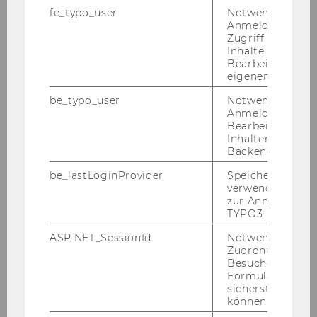
fe_typo_user
Notwendig für d
Anmeldung und
Zugriff auf gesc
Inhalte oder zur
16. Juni 2026
Bearbeitung des
Ausschreibung für Bachelorarbeiten zu
eigenen Profils.
Wohngemeinschaften (WGs)
be_typo_user
Notwendig für d
Anmeldung und
Wir su­chen Stu­die­ren­de, die ihre Ba­che­lor­ar­
Bearbeitung von
beit zum Thema Wohn­ge­mein­schaf­ten schrei­
Inhalten im TYP
ben möch­ten!
Backend.
be_lastLoginProvider
Speichert die zul
verwendete Met
zur Anmeldung f
TYPO3-Backend.
ASP.NET_SessionId
Notwendig, um 
Zuordnung von
Besucher zu
Formulareingab
sicherstellen zu
können.