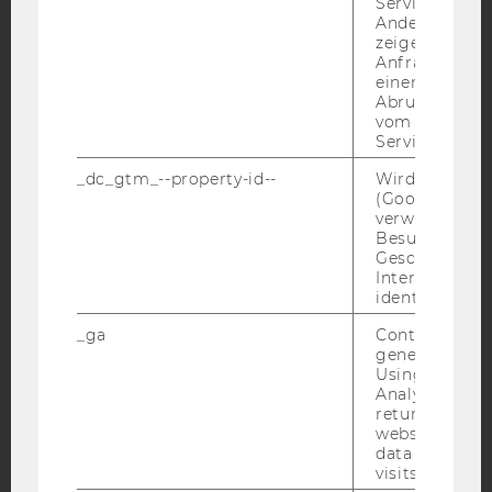
Service abzur
Andere mögli
zeigen Opt-ou
Anfrage im G
Facebook
Instagram
Blog
einen Fehler 
Abrufen einer
vom AMP Clie
Service an.
YouTube
Newsletter
Bluesky
_dc_gtm_--property-id--
Wird von Dou
(Google Tag 
verwendet, u
Besucher nach
Geschlecht o
Interessen zu
IMPRESSUM
identifizieren.
BARRIEREFREIHEITSERKLÄRUNG WEBSEITE
_ga
Contains a r
generated use
DATENSCHUTZERKLÄRUNG
Using this ID
DATENSCHUTZERKLÄRUNG SOCIAL MEDIA
Analytics can
returning use
DATENSCHUTZERKLÄRUNG
website and 
STUDIENBEWERBER*INNEN UND STUDIERENDE
data from pre
visits.
COOKIE EINSTELLUNGEN