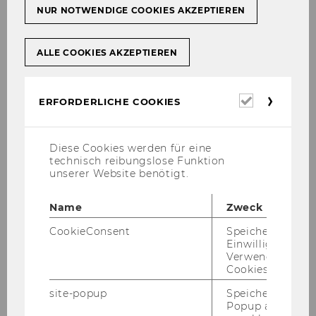
po­li­ti­sche Öko­lo­gie, Go­ver­nan­ce und Pla­nung
NUR NOTWENDIGE COOKIES AKZEPTIEREN
ver­eint.
ALLE COOKIES AKZEPTIEREN
Mehr zu den For­schungs­be­rei­
chen des ISSET
Erforderl
ERFORDERLICHE COOKIES
Cookies
Diese Cookies werden für eine
News
technisch reibungslose Funktion
unserer Website benötigt.
Name
Zweck
CookieConsent
Speichert Ihre
Einwilligung zur
Verwendung vo
Cookies.
site-popup
Speichert ob ein
Popup ausgefüll