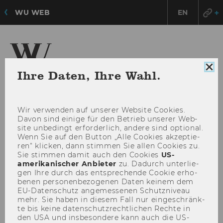
WU WEB
EN
Coo
Ihre Daten, Ihre Wahl.
Institute for Spatial and
Con
Social-Ecological Transformations (ISSET) -
sch
Einheit Novy
Wir ver­wen­den auf un­se­rer Web­site Coo­kies.
Davon sind ei­ni­ge für den Be­trieb un­se­rer Web­
site un­be­dingt er­for­der­lich, an­de­re sind op­tio­nal.
HAU
MENÜ
Wenn Sie auf den But­ton „Alle Coo­kies ak­zep­tie­
ren“ kli­cken, dann stim­men Sie allen Coo­kies zu.
ÖFF
Sie stim­men damit auch den Coo­kies
US-​
amerikanischer An­bie­ter
zu. Da­durch un­ter­lie­
gen Ihre durch das ent­spre­chen­de Coo­kie er­ho­
be­nen per­so­nen­be­zo­ge­nen Daten kei­nem dem
EU-​Datenschutz an­ge­mes­se­nen Schutz­ni­veau
mehr. Sie haben in die­sem Fall nur ein­ge­schränk­
te bis keine da­ten­schutz­recht­li­chen Rech­te in
den USA und ins­be­son­de­re kann auch die US-​