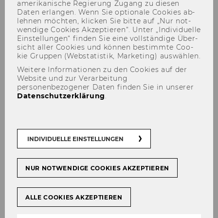
amerikanische Re­gie­rung Zu­gang zu die­sen
Daten er­lan­gen. Wenn Sie op­tio­na­le Coo­kies ab­
leh­nen möch­ten, kli­cken Sie bitte auf „Nur not­
wen­di­ge Coo­kies Ak­zep­tie­ren“. Unter „In­di­vi­du­el­le
Ein­stel­lun­gen“ fin­den Sie eine voll­stän­di­ge Über­
sicht aller Coo­kies und kön­nen be­stimm­te Coo­
kie Grup­pen (Web­sta­tis­tik, Mar­ke­ting) aus­wäh­len.
Weitere Informationen zu den Cookies auf der
Website und zur Verarbeitung
personenbezogener Daten finden Sie in unserer
Datenschutzerklärung
.
Institute for Spatial and
Social-Ecological
Transformations (ISSET) -
INDIVIDUELLE EINSTELLUNGEN
Einheit Novy
NUR NOTWENDIGE COOKIES AKZEPTIEREN
Neu!
ALLE COOKIES AKZEPTIEREN