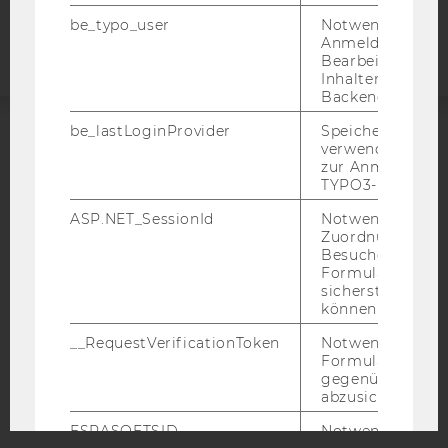
Webseite
be_typo_user
Notwendig für d
Anmeldung und
Bearbeitung von
Inhalten im TYP
Backend.
be_lastLoginProvider
Speichert die zul
verwendete Met
ACCREDITED BY:
zur Anmeldung f
TYPO3-Backend.
EQUIS
AACSB
ASP.NET_SessionId
Notwendig, um 
Zuordnung von
Besucher zu
Formulareingab
sicherstellen zu
AMBA
können.
__RequestVerificationToken
Notwendig, um 
Formulareingab
gegenüber Angri
abzusichern.
ESRASOFTSID
Notwendig zur