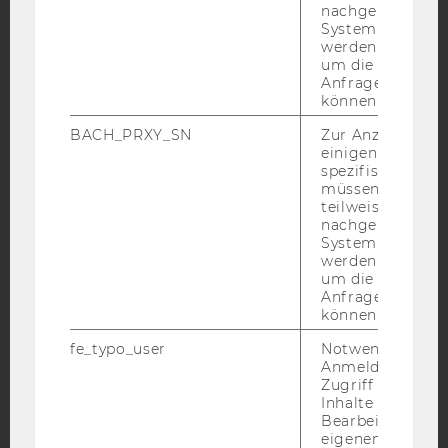
nachgelagerten
Facebook
Instagram
Blog
System abgefra
werden. Notwen
um die Antwort 
Anfrage zuordne
YouTube
Newsletter
Bluesky
können.
BACH_PRXY_SN
Zur Anzeige von
einigen WU-
spezifischen Inh
müssen Informa
teilweise von
IMPRESSUM
nachgelagerten
System abgefra
BARRIEREFREIHEITSERKLÄRUNG WEBSEITE
werden. Notwen
DATENSCHUTZERKLÄRUNG
um die Antwort 
Anfrage zuordne
DATENSCHUTZERKLÄRUNG SOCIAL MEDIA
können.
DATENSCHUTZERKLÄRUNG
fe_typo_user
Notwendig für d
STUDIENBEWERBER*INNEN UND STUDIERENDE
Anmeldung und
Zugriff auf gesc
COOKIE EINSTELLUNGEN
Inhalte oder zur
Bearbeitung des
Barrierefreiheitserklärung
eigenen Profils.