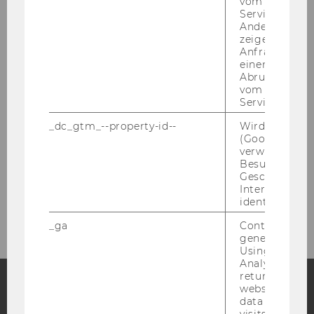
vom AMP-Clie
Kompetenzzentrum für empirische
Service abzur
Forschungsmethoden
Andere mögli
zeigen Opt-ou
Anfrage im G
Serviceleistungen
einen Fehler 
Abrufen einer
vom AMP Clie
Kontakt
Service an.
Aktuelles
_dc_gtm_--property-id--
Wird von Dou
(Google Tag 
verwendet, u
Team
Besucher nach
Geschlecht o
Interessen zu
Methodenbox
identifizieren.
_ga
Contains a r
generated use
Using this ID
Analytics can
returning use
website and 
data from pre
Facebook
Instagram
Blog
visits.