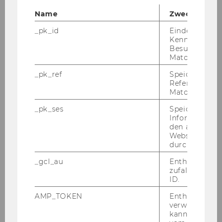
Weise eine in­te­grier­te Dar­stel­lung de­skrip­ti­ver
Name
Zweck
und ana­ly­ti­scher Me­tho­den ge­ge­ben. In jedem
_pk_id
Eindeutige
Ab­schnitt wer­den an einem klar struk­tu­rier­ten
Kennzeichnun
Bei­spiel ty­pi­sche Me­tho­den der Da­ten­be­
Besuchers du
schrei­bung und der Aus­wer­tung in R de­mons­
Matomo.
triert. Die Er­geb­nis­se wer­den nicht nur sta­tis­
_pk_ref
Speicherung 
tisch son­dern auch in­halt­lich in­ter­pre­tiert. Dies
Referrers dur
er­mög­licht den Le­se­rIn­nen einen ein­fa­chen
Matomo.
Zu­gang und die Um­set­zung auf ei­ge­ne Pro­
_pk_ses
Speicherung 
blem­stel­lun­gen.
Informatione
den aktuellen
Webseitenbe
durch Matom
_gcl_au
Enthält eine
zufallsgenerie
Kompetenzzentrum für empirische
ID.
Forschungsmethoden
AMP_TOKEN
Enthält ein To
verwendet we
kann, um eine