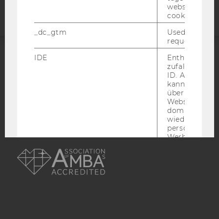
website read 
cookie.
_dc_gtm
Used to throt
request rate.
IDE
Enthält eine
ACCREDITED BY:
zufallsgenerie
ID. Anhand di
EQUIS
AACSB
kann Google 
über verschie
Websites
domainübergr
wiedererkenn
personalisiert
Werbung auss
AMBA
player
Dieses Cooki
speichert
nutzerspezifi
Einstellungen
ein eingebett
Vimeo-Video
abgespielt wi
bedeutet, das