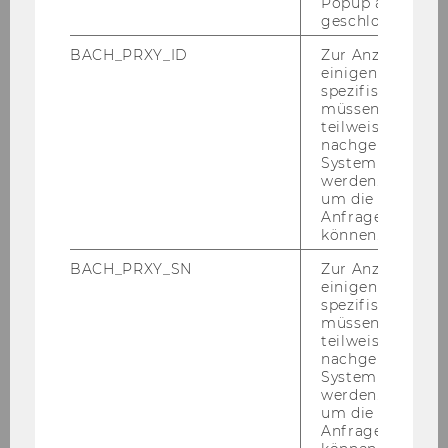
er­leich­tert das Ar­bei­ten mit gro­ßen Da­ten­sät­
Popup ausgefüll
geschlossen wur
zen und stellt neue gra­fi­sche Be­schrei­bungs­
me­tho­den vor. Ge­nau­er ein­ge­gan­gen wird auf
BACH_PRXY_ID
Zur Anzeige von
einigen WU-
die Ad­ap­ti­on be­stehen­der Gra­fi­ken, um sie
spezifischen Inh
nach ei­ge­nen Wün­schen an­zu­pas­sen und zu
müssen Informa
ver­än­dern. Als Er­gän­zung wird ein R-​Paket für
teilweise von
nachgelagerten
das Buch ge­schrie­ben, das nütz­li­che Funk­tio­
System abgefra
nen be­reit­stellt. Ein neues Ka­pi­tel über log­li­
werden. Notwen
nea­re Mo­del­le er­gänzt den sta­tis­ti­schen Werk­
um die Antwort 
Anfrage zuordne
zeug­kas­ten um eine wich­ti­ge Me­tho­de zur
können.
Ana­ly­se mehr­di­men­sio­na­ler Kreuz­ta­bel­len.
BACH_PRXY_SN
Zur Anzeige von
einigen WU-
spezifischen Inh
müssen Informa
teilweise von
nachgelagerten
System abgefra
werden. Notwen
um die Antwort 
Anfrage zuordne