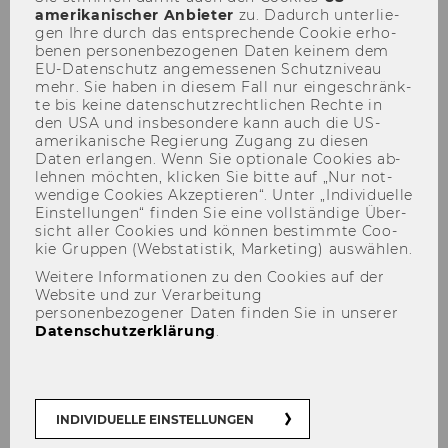
amerikanischer An­bie­ter
zu. Da­durch un­ter­lie­
gen Ihre durch das ent­spre­chen­de Coo­kie er­ho­
be­nen per­so­nen­be­zo­ge­nen Daten kei­nem dem
EU-​Datenschutz an­ge­mes­se­nen Schutz­ni­veau
mehr. Sie haben in die­sem Fall nur ein­ge­schränk­
te bis keine da­ten­schutz­recht­li­chen Rech­te in
den USA und ins­be­son­de­re kann auch die US-​
amerikanische Re­gie­rung Zu­gang zu die­sen
Lehrbücher zu
Daten er­lan­gen. Wenn Sie op­tio­na­le Coo­kies ab­
Statistik(software)
leh­nen möch­ten, kli­cken Sie bitte auf „Nur not­
wen­di­ge Coo­kies Ak­zep­tie­ren“. Unter „In­di­vi­du­el­le
Ein­stel­lun­gen“ fin­den Sie eine voll­stän­di­ge Über­
sicht aller Coo­kies und kön­nen be­stimm­te Coo­
kie Grup­pen (Web­sta­tis­tik, Mar­ke­ting) aus­wäh­len.
Weitere Informationen zu den Cookies auf der
Website und zur Verarbeitung
personenbezogener Daten finden Sie in unserer
Datenschutzerklärung
.
INDIVIDUELLE EINSTELLUNGEN