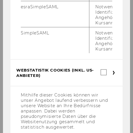
esraSimpleSAML
Notwendig zur
Identifizierung 
Angehörige/r für
Kursanmeldung.
SimpleSAML
Notwendig zur
Identifizierung 
Angehörige/r für
Kursanmeldung.
Hatz­in­ger, Rein­hold; Hor­nik, Kurt; Nagel,
Her­bert: R - Ein­füh­rung durch an­ge­wand­te
WEBSTATISTIK COOKIES (INKL. US-
Sta­tis­tik, PEAR­SON Ver­lag, 2011
Webstatis
ANBIETER)
Cookies
R - Ein­füh­rung durch an­ge­wand­te Sta­tis­
(inkl.
US-
tik
gibt eine Ein­füh­rung in die sta­tis­ti­sche Pro­
Anbieter)
Mithilfe dieser Cookies können wir
gramm­um­ge­bung R sowie in grund­le­gen­de
unser Angebot laufend verbessern und
sta­tis­ti­sche Ver­fah­ren und zeigt, wie diese in R
unsere Website an Ihre Bedürfnisse
um­ge­setzt wer­den. Das Buch folgt einem al­ter­
anpassen. Dabei werden
pseudonymisierte Daten über die
na­ti­ven di­dak­ti­schen An­satz: aus­ge­hend von
Websitenutzung gesammelt und
Da­ten­ty­pen und da­zu­ge­hö­ri­gen Fra­ge­stel­lun­
statistisch ausgewertet.
gen wird auf pra­xis­ori­en­tier­te, nicht-​technische