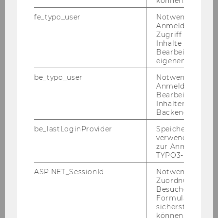
können.
fe_typo_user
Notwendig für d
Anmeldung und
Zugriff auf gesc
Inhalte oder zur
Hatz­in­ger, Rein­hold; Nagel, Her­bert: Sta­tis­
Bearbeitung des
tik mit SPSS - Fall­bei­spie­le und Me­tho­den, 2.
eigenen Profils.
ak­tua­li­sier­te Auf­la­ge, PEAR­SON Ver­lag, 2014
be_typo_user
Notwendig für d
Anmeldung und
Die neus­te Auf­la­ge des Lehr- und Übungs­bu­
Bearbeitung von
ches
Sta­tis­tik mit SPSS
von Rein­hold Hatz­in­ger
Inhalten im TYP
und Her­bert Nagel ist mit sei­nen In­hal­ten auf
Backend.
die neus­te SPSS Ver­si­on ab­ge­stimmt. Auf pra­
be_lastLoginProvider
Speichert die zul
xis­ori­en­tier­te Weise wer­den Da­ten­ty­pen und
verwendete Met
zur Anmeldung f
die da­zu­ge­hö­ri­gen Fra­ge­stel­lun­gen sowie ty­pi­
TYPO3-Backend.
sche Me­tho­den der Da­ten­be­schrei­bung und
Aus­wer­tung in SPSS dar­ge­stellt. Das vor­lie­gen­
ASP.NET_SessionId
Notwendig, um 
Zuordnung von
de Buch be­ginnt mit einer SPSS-​
Besucher zu
Kompaktbeschreibung und einer Ein­füh­rung
Formulareingab
in grund­le­gen­de sta­tis­ti­sche Ver­fah­ren. Aus­ge­
sicherstellen zu
können.
hend von Da­ten­ty­pen und da­zu­ge­hö­ri­gen Fra­