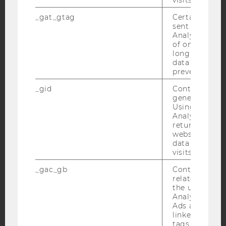
_gat_gtag
Certain data i
sent to Googl
Analytics a 
YouTube
Newsletter
Bluesky
of once per m
long as it is s
data transfers
prevented.
_gid
Contains a r
generated use
IMPRESSUM
Using this ID
BARRIEREFREIHEITSERKLÄRUNG WEBSEITE
Analytics can
returning use
DATENSCHUTZERKLÄRUNG
website and 
data from pre
DATENSCHUTZERKLÄRUNG SOCIAL MEDIA
visits.
DATENSCHUTZERKLÄRUNG
STUDIENBEWERBER*INNEN UND STUDIERENDE
_gac_gb
Contains cam
related infor
COOKIE EINSTELLUNGEN
the user. If G
Analytics and
Ads accounts 
Barrierefreiheitserklärung
linked, the co
Webseite
tags on the G