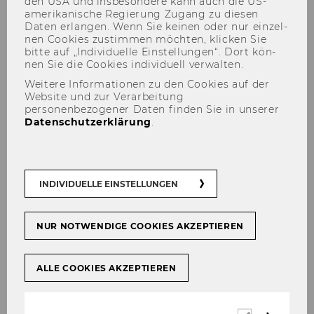
den USA und ins­be­son­de­re kann auch die US-​
amerikanische Re­gie­rung Zu­gang zu die­sen
Daten er­lan­gen. Wenn Sie kei­nen oder nur ein­zel­
nen Coo­kies zu­stim­men möch­ten, kli­cken Sie
bitte auf „In­di­vi­du­el­le Ein­stel­lun­gen“. Dort kön­
nen Sie die Coo­kies in­di­vi­du­ell ver­wal­ten.
Weitere Informationen zu den Cookies auf der
Website und zur Verarbeitung
Kompetenzzentrum für
personenbezogener Daten finden Sie in unserer
empirische
Datenschutzerklärung
.
Forschungsmethoden
INDIVIDUELLE EINSTELLUNGEN
NUR NOTWENDIGE COOKIES AKZEPTIEREN
ALLE COOKIES AKZEPTIEREN