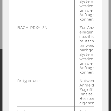
System abgefra
der an­de­ren
Op­tio­nen
.
werden. Notwen
um die Antwort 
Anfrage zuordne
können.
BACH_PRXY_SN
Zur Anzeige von
einigen WU-
spezifischen Inh
müssen Informa
teilweise von
nachgelagerten
System abgefra
werden. Notwen
um die Antwort 
Facebook
Instagram
Blog
Anfrage zuordne
können.
fe_typo_user
Notwendig für d
Anmeldung und
YouTube
Newsletter
Bluesky
Zugriff auf gesc
Inhalte oder zur
Bearbeitung des
eigenen Profils.