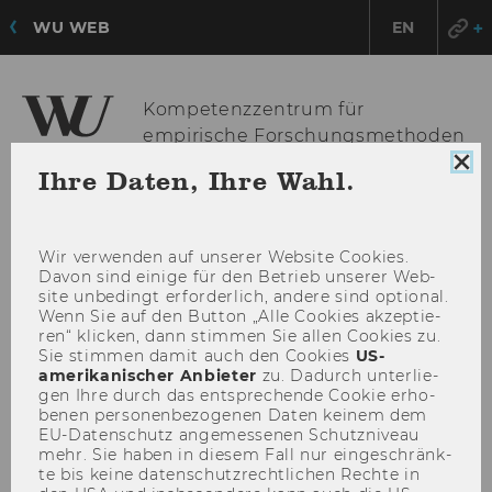
WU WEB
EN
Kompetenzzentrum für
empirische Forschungsmethoden
Coo
Ihre Daten, Ihre Wahl.
Con
sch
HAU
MENÜ
ÖFF
Wir ver­wen­den auf un­se­rer Web­site Coo­kies.
Davon sind ei­ni­ge für den Be­trieb un­se­rer Web­
site un­be­dingt er­for­der­lich, an­de­re sind op­tio­nal.
Wenn Sie auf den But­ton „Alle Coo­kies ak­zep­tie­
ren“ kli­cken, dann stim­men Sie allen Coo­kies zu.
Sie stim­men damit auch den Coo­kies
US-​
amerikanischer An­bie­ter
zu. Da­durch un­ter­lie­
gen Ihre durch das ent­spre­chen­de Coo­kie er­ho­
be­nen per­so­nen­be­zo­ge­nen Daten kei­nem dem
EU-​Datenschutz an­ge­mes­se­nen Schutz­ni­veau
mehr. Sie haben in die­sem Fall nur ein­ge­schränk­
te bis keine da­ten­schutz­recht­li­chen Rech­te in