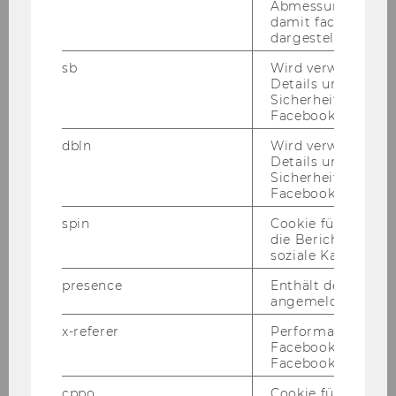
Abmessungen des 
Wer kann sich be­wer­ben?
damit facebook Ap
dargestellt werde
sb
Wird verwendet, 
Wie läuft der Be­wer­bungs­pro­
Details und
Sicherheitsinform
zess ab?
Facebook-Kontos z
dbln
Wird verwendet, 
Details und
Wieso als Duo teil­neh­men?
Sicherheitsinform
Facebook-Kontos z
spin
Cookie für Werbe
Wann endet die Be­wer­bungs­
die Berichterstatt
soziale Kampagne
frist?
presence
Enthält den "Chat"
angemeldeten Ben
Be­kom­men alle Be­wer­
x-referer
Performance-Cooki
Facebook in Komb
ber*innen fix einen Platz?
Facebook-Pixel ve
cppo
Cookie für statist