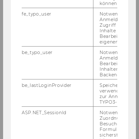
können.
21. Sep­tem­ber 2026
fe_typo_user
Notwendig für d
Anreise & Start um 17:00 in den Hackathon mit
Anmeldung und
Abendveranstaltung
Zugriff auf gesc
Inhalte oder zur
Bearbeitung des
22. Sep­tem­ber 2026
eigenen Profils.
Hackathon
be_typo_user
Notwendig für d
Anmeldung und
Bearbeitung von
Inhalten im TYP
23. Sep­tem­ber 2026
Backend.
Hackathon
be_lastLoginProvider
Speichert die zul
verwendete Met
zur Anmeldung f
24. Sep­tem­ber 2026
TYPO3-Backend.
Optionale Vernetzungs- und
Austauschmöglichkeit mit Fachkolleg*innen
ASP.NET_SessionId
Notwendig, um 
über den Hackathon hinaus
Zuordnung von
Besucher zu
Formulareingab
sicherstellen zu
21. Ok­to­ber 2026