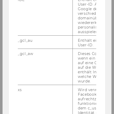
User-ID. Anhand d
Google den User ü
verschiedene Webs
domainübergreife
wiedererkennen u
personalisierte W
ausspielen.
_gcl_au
Enthält eine zufal
User-ID.
_gcl_aw
Dieses Cookie wird
wenn ein User über
auf eine Google W
Fulya Ay
auf die Website ge
enthält Informatio
Pro­jekt­team
welche Werbeanzei
Lei­te­rin des Lan­des­pro­jekts bwKI-​Transfer
wurde.
Uni­ver­si­tät Mann­heim
xs
Wird verwendet, u
Facebook-Sitzung
aufrechtzuerhalten
funktioniert in Ve
dem c_user-Cookie
Identität des Users