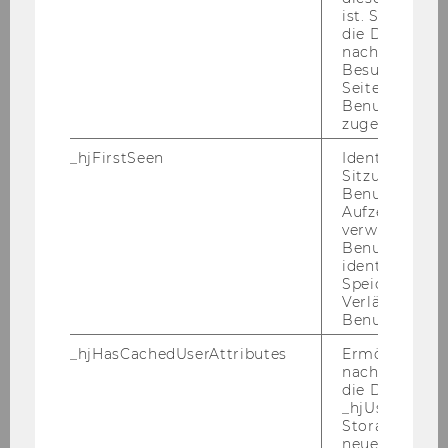
ist. Stellt sic
die Daten von
nachfolgende
Besuchen der
Seite derselb
Benutzer-ID
zugeordnet w
_hjFirstSeen
Identifiziert d
Uni Mann­heim
Sitzung eines
Benutzers. Wi
Aufzeichnungs
verwendet, u
Benutzersitz
identifizieren.
Speicherdaue
Mit Unterstützung von
Verlängert sic
Benutzeraktivi
_hjHasCachedUserAttributes
Ermöglicht e
nachzuvollzie
die Daten in
_hjUserAttrib
Storage auf 
neuesten Stan