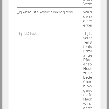
Website defini
An­sprech­per­son
Pro­jekt­team
_hjAbsoluteSessionInProgress
Wird verwend
den ersten Se
In­no­va­ti­on Of­fice
eines Benutze
WU Wien
erkennen.
_hjTLDTest
_hjTLDTest-Co
verschiedene
Teilstrings, bi
fehlschlägt.
Ermöglicht, 
allgemeinsten
Pfad zu ermitt
anstelle des
Hostnamens d
zu verwenden 
bedeutet, das
über Subdom
hinweg geme
genutzt werd
Chris­ti­an Queva
(sofern zutref
Nach dieser 
An­sprech­per­son
wird das Cook
entfernt.
Pro­jekt­team