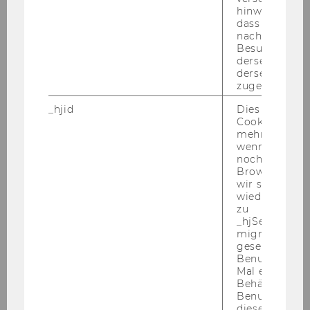
Wer steckt hinter dem AI in
hinweg.Stellt 
dass Daten v
Action Hackathon?
nachfolgende
Besuchen auf
derselben We
derselben Ben
zugeordnet w
_hjid
Dies ist ein al
Cookie, das wi
mehr setzen, 
wenn ein Benu
noch in sein
Browser hat,
wir seinen We
wiederverwen
zu
_hjSessionUser
WU Wien
migrieren. Wi
gesetzt, wenn
Benutzer zum
Mal eine Seite
Behält die Hot
Benutzer-ID be
diese Seite e