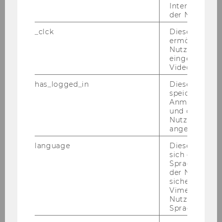
Interaktionsd
des Pro­gramms, eine se­pa­ra­te An­mel­
der Nutzer*in
dung ist nicht er­for­der­lich.
_clck
Dieses Cooki
De­tails zur Ver­an­stal­tung wer­den recht­
ermöglicht di
Nutzung des
zei­tig vorab kommunziert.
eingebettete
Video Players
has_logged_in
Dieses Cooki
speichert
Vorname
*
Anmeldeinfo
und ob sich de
Nutzer*in jem
angemeldet h
language
Dieses Cooki
sich die
Spracheinstel
Nachname
*
der Nutzer*in
sichergestellt
Vimeo in der
Nutzer ausge
Sprache ersch