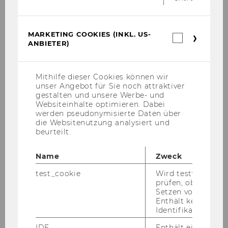
De­zer­nat für Stu­di­en­an­ge­le­gen­hei­ten
Uni­ver­si­tät Mann­heim
MARKETING COOKIES (INKL. US-
Marketin
ANBIETER)
Cookies
(inkl.
US-
Anbieter)
Mithilfe dieser Cookies können wir
unser Angebot für Sie noch attraktiver
gestalten und unsere Werbe- und
Websiteinhalte optimieren. Dabei
werden pseudonymisierte Daten über
die Websitenutzung analysiert und
beurteilt.
Name
Zweck
Sil­via Hand­ler
test_cookie
Wird testweise ge
prüfen, ob der Br
Pro­jekt­team
Setzen von Cookies
In­no­va­ti­on Of­fice
Enthält keine
Identifikationsme
WU Wien
IDE
Enthält eine zufal