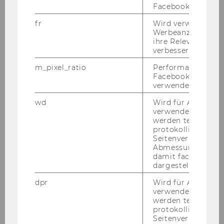
Nach­schau AI in Ac­tion 2025
Facebook zu authen
fr
Wird verwendet, 
Werbeanzeigen aus
ihre Relevanz zu 
verbessern.
m_pixel_ratio
Performance-Cooki
Facebook mit Face
verwendet wird.
wd
Wird für Analyse-
verwendet. Unter
werden technisch
protokolliert (z.B.
Seitenverhältnis u
Abmessungen des 
damit facebook Ap
dargestellt werde
dpr
Wird für Analyse-
verwendet. Unter
FAQ
werden technisch
protokolliert (z.B.
Seitenverhältnis u