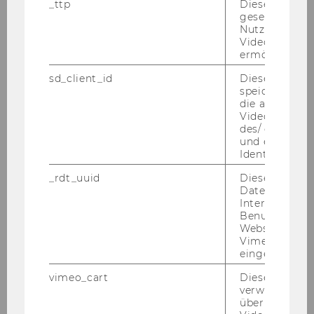
_ttp
Dieser Cookie
gesetzt, um d
Universität / Organisation
*
Nutzung des 
Videoplayers 
ermöglichen
sd_client_id
Dieses Cooki
speichert Dat
die aktuellen
Videoeinstell
Email
*
des/ der Benu
und einen per
Identifikatio
_rdt_uuid
Dieses Cooki
Daten über di
Interaktionen
Benutzer*inne
Ich habe verstanden, dass die Teilnahme an
Websites, auf
der Diskussion nur vor Ort an der Uni
Vimeo-Video
eingebettet is
Mannheim möglich ist.
*
vimeo_cart
Dieses Cookie
verwendet, u
überprüfen, wi
Ich willige ein, dass meine persönlichen