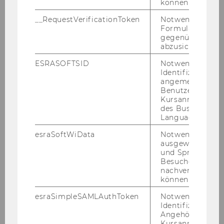
können.
Virtuelles Follow-up I 9.30 - 11.30 I Online via
Teams
__RequestVerificationToken
Notwendig, um 
Formulareingab
gegenüber Angri
abzusichern.
ESRASOFTSID
Notwendig zur
AI in Ac­tion I Ha­cka­thon 2.0
Identifizierung 
Ex­pLAB Uni­ver­si­tät Mann­heim
angemeldeten
Benutzers im
Die Be­wer­bungs­pha­se ist be­reits ab­ge­
Kursanmeldung
des Business
schlos­sen.
Language Center
esraSoftWiData
Notwendig um
ausgewählte Sp
und Sprachkurse
Besuchers
nachverfolgen z
können.
esraSimpleSAMLAuthToken
Notwendig zur
Identifizierung 
Angehörige/r für
Kursanmeldung.