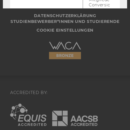
Conversion-Tracki
DATENSCHUTZERKLÄRUNG SOCIAL MEDIA
Retargeting und A
verwendet wird.
DATENSCHUTZERKLÄRUNG
STUDIENBEWERBER*INNEN UND STUDIERENDE
li_sugr
Mit diesem Cooki
COOKIE EINSTELLUNGEN
wahrscheinlichkei
Übereinstimmung
Identität eines Nu
Barrierefreiheitserklärung
festgestellt.
Webseite
U
Bei diesem Cookie
sich um eine Bro
für Nutzer.
_guid
Mit diesem Cookie
LinkedIn Mitglied
über Google Ads id
ACCREDITED BY:
BizographicsOptOut
Mit diesem Cookie
Ablehnungsstatus 
EQUIS
AACSB
Tracking durch Dri
ermittelt.
lidc
Dieses Cookie erle
Auswahl des Date