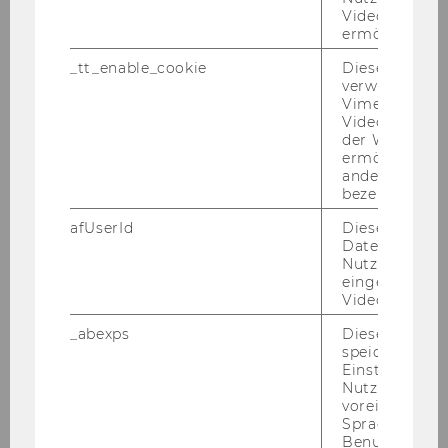
Videoplayers 
So ent­steht ein dy­na­mi­scher Pro­zess aus Ent­
ermöglichen
de­cken, Er­pro­ben, Ein­ord­nen und Wei­ter­den­
_tt_enable_cookie
Dieses Cookie
ken.
verwendet, u
Vimeo-
Videoeinbett
der WU-Websi
ermöglichen 
andere nicht 
bezeichnete 
afUserId
Dieses Cooki
AN­MEL­DUNG ZUR DIS­KUS­SI­ONS­VER­
Daten von
AN­STAL­TUNG
Nutzer*innen,
eingebettete
21. Sep­tem­ber 2026 I 17.00 Uhr I vor
Videos intera
Ort an der Uni Mann­heim
_abexps
Dieses Cooki
speichert get
Einstellungen
Die Teil­nah­me an der Dis­kus­si­on ist
Nutzer*in, zB.
für alle In­ter­es­sier­ten offen.
voreingestell
Für Teil­neh­men­de des AI in Ac­tion Ha­
Sprache, Regi
Benutzernam
cka­thons bil­det diese Ver­an­stal­tung Teil