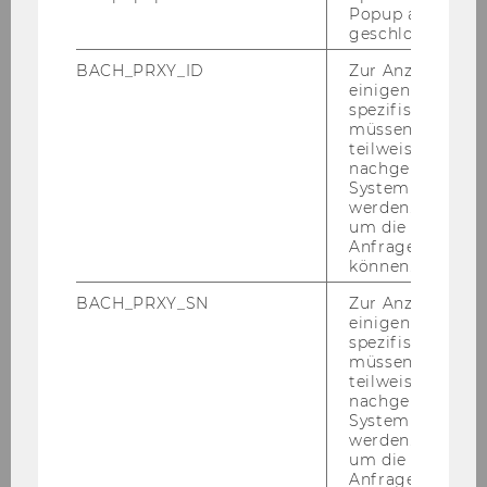
Popup ausgefüll
xis gehen kannst, nimmst du ge­mein­sam
geschlossen wur
mit einer Per­son aus dei­nem Wir­kungs­be­
BACH_PRXY_ID
Zur Anzeige von
reich teil
, also einer Per­son aus dei­nem Fach­
einigen WU-
be­reich, Team, der Pro­jekt­grup­pe oder Ähn­li­
spezifischen Inh
chem.
müssen Informa
teilweise von
nachgelagerten
System abgefra
Was pas­siert wann?
werden. Notwen
um die Antwort 
Anfrage zuordne
können.
3. Juni 2026
BACH_PRXY_SN
Zur Anzeige von
um 11 Uhr optionale Q&A Session | Online via
Teams
einigen WU-
spezifischen Inh
müssen Informa
teilweise von
9. Sep­tem­ber 2026
nachgelagerten
System abgefra
Virtuelles Kennenlernen I 9.15 - 10.45 Uhr I
Online via Teams
werden. Notwen
um die Antwort 
Anfrage zuordne