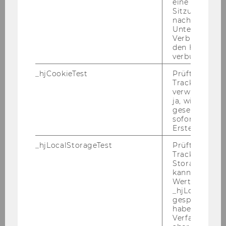
eine
Sitzung/Aufz
nach einer
Unterbrechun
"Der AI in Ac­tion Ha­cka­thon ist ein Ex­pe­
Verbindung w
ri­men­tier­raum, um KI‑An­wen­dun­gen
den Hotjar-Se
jen­seits von Stan­dard­lö­sun­gen zu er­kun­
verbunden wir
den und das Zu­sam­men­spiel von or­ga­ni­
_hjCookieTest
Prüft, ob der 
sa­tio­na­lem Wis­sen, tech­no­lo­gi­schen
Tracking Cod
Mög­lich­kei­ten und mensch­li­cher Ex­per­ti­
verwenden ka
ja, wird ein W
se zu re­flek­tie­ren. Die ent­schei­den­de
gesetzt. Wird 
Wei­ter­ent­wick­lung des For­mats liegt
sofort nach s
dabei im Trans­fer: nicht ein­zel­ne Lö­sun­
Erstellung ge
gen ste­hen im Vor­der­grund, son­dern die
_hjLocalStorageTest
Prüft, ob der 
Fä­hig­keit der Mit­ar­bei­ten­den, KI‑Po­ten­
Tracking Code
Storage verw
zia­le für ihren je­wei­li­gen fach­li­chen Kon­
kann. Wenn ja
text ein­zu­ord­nen und ei­gen­stän­dig wei­
Wert 1 gesetzt
ter­zu­den­ken. So schaf­fen wir die Grund­
_hjLocalStora
gespeicherte
la­ge für nach­hal­ti­ge In­no­va­ti­on in Lehre,
haben keine
For­schung und Ver­wal­tung.“
Verfallszeit, 