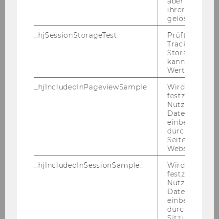
aber fast sofo
ihrer Erstellu
Mar­tin Win­ner // WU Vi­ze­rek­tor für
gelöscht.
Per­so­nal und Di­gi­ta­le In­fra­struk­tur
_hjSessionStorageTest
Prüft, ob der 
Tracking Cod
Storage verw
kann. Wenn ja
Wert von 1 ges
Ansprechpersonen
_hjIncludedInPageviewSample
Wird gesetzt
festzustellen,
Nutzer in die
Datenstichpr
einbezogen wi
durch das
Seitenaufrufli
Website defini
_hjIncludedInSessionSample_
Wird gesetzt
festzustellen,
Nutzer in die
Datenstichpr
einbezogen wi
durch das täg
Anna-​Maria Kru­lis
Sitzungslimit 