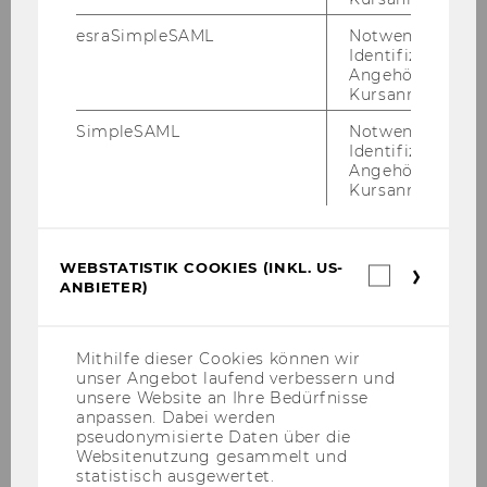
esraSimpleSAML
Notwendig zur
Identifizierung 
Angehörige/r für
Kursanmeldung.
SimpleSAML
Notwendig zur
Identifizierung 
Angehörige/r für
Kursanmeldung.
WEBSTATISTIK COOKIES (INKL. US-
Webstatis
ANBIETER)
Cookies
(inkl.
US-
Anbieter)
Mithilfe dieser Cookies können wir
unser Angebot laufend verbessern und
unsere Website an Ihre Bedürfnisse
anpassen. Dabei werden
pseudonymisierte Daten über die
Websitenutzung gesammelt und
statistisch ausgewertet.