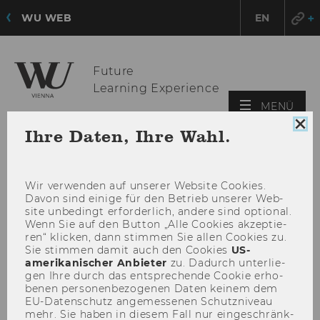
WU WEB
EN
Future
Learning Experience
HAU
MENÜ
ÖFF
Coo
Ihre Daten, Ihre Wahl.
Con
sch
Wir ver­wen­den auf un­se­rer Web­site Coo­kies.
Davon sind ei­ni­ge für den Be­trieb un­se­rer Web­
site un­be­dingt er­for­der­lich, an­de­re sind op­tio­nal.
Wenn Sie auf den But­ton „Alle Coo­kies ak­zep­tie­
ren“ kli­cken, dann stim­men Sie allen Coo­kies zu.
Sie stim­men damit auch den Coo­kies
US-​
amerikanischer An­bie­ter
zu. Da­durch un­ter­lie­
gen Ihre durch das ent­spre­chen­de Coo­kie er­ho­
be­nen per­so­nen­be­zo­ge­nen Daten kei­nem dem
EU-​Datenschutz an­ge­mes­se­nen Schutz­ni­veau
mehr. Sie haben in die­sem Fall nur ein­ge­schränk­