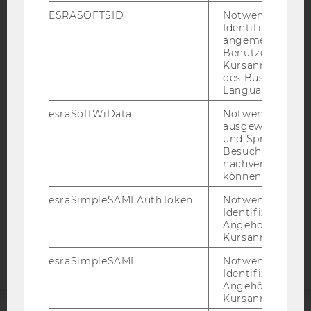
ESRASOFTSID
Notwendig zur
Identifizierung 
angemeldeten
Benutzers im
IMPRESSUM
Kursanmeldung
des Business
BARRIEREFREIHEITSERKLÄRUNG WEBSEITE
Language Center
DATENSCHUTZERKLÄRUNG
esraSoftWiData
Notwendig um
DATENSCHUTZERKLÄRUNG SOCIAL MEDIA
ausgewählte Sp
und Sprachkurse
DATENSCHUTZERKLÄRUNG
Besuchers
STUDIENBEWERBER*INNEN UND STUDIERENDE
nachverfolgen z
können.
COOKIE EINSTELLUNGEN
esraSimpleSAMLAuthToken
Notwendig zur
Identifizierung 
Barrierefreiheitserklärung
Angehörige/r für
Webseite
Kursanmeldung.
esraSimpleSAML
Notwendig zur
Identifizierung 
Angehörige/r für
Kursanmeldung.