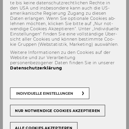
te bis keine da­ten­schutz­recht­li­chen Rech­te in
den USA und ins­be­son­de­re kann auch die US-​
amerikanische Re­gie­rung Zu­gang zu die­sen
Daten er­lan­gen. Wenn Sie op­tio­na­le Coo­kies ab­
leh­nen möch­ten, kli­cken Sie bitte auf „Nur not­
Seamless Learning Conference
wen­di­ge Coo­kies Ak­zep­tie­ren“. Unter „In­di­vi­du­el­le
Ein­stel­lun­gen“ fin­den Sie eine voll­stän­di­ge Über­
2024
sicht aller Coo­kies und kön­nen be­stimm­te Coo­
kie Grup­pen (Web­sta­tis­tik, Mar­ke­ting) aus­wäh­len.
Weitere Informationen zu den Cookies auf der
Website und zur Verarbeitung
personenbezogener Daten finden Sie in unserer
Datenschutzerklärung
.
Der Inhalt dieser Seite ist aktuell nur auf
Englisch verfügbar.
INDIVIDUELLE EINSTELLUNGEN
AI as a Co-Teacher?
NUR NOTWENDIGE COOKIES AKZEPTIEREN
Join us for the third annual Seamless
Learning Conference at WU Vienna!
ALLE COOKIES AKZEPTIEREN