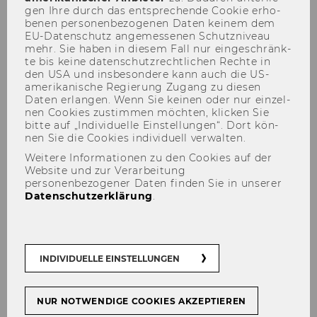
gen Ihre durch das ent­spre­chen­de Coo­kie er­ho­
be­nen per­so­nen­be­zo­ge­nen Daten kei­nem dem
EU-​Datenschutz an­ge­mes­se­nen Schutz­ni­veau
mehr. Sie haben in die­sem Fall nur ein­ge­schränk­
te bis keine da­ten­schutz­recht­li­chen Rech­te in
Tracks
den USA und ins­be­son­de­re kann auch die US-​
amerikanische Re­gie­rung Zu­gang zu die­sen
Daten er­lan­gen. Wenn Sie kei­nen oder nur ein­zel­
nen Coo­kies zu­stim­men möch­ten, kli­cken Sie
bitte auf „In­di­vi­du­el­le Ein­stel­lun­gen“. Dort kön­
nen Sie die Coo­kies in­di­vi­du­ell ver­wal­ten.
Weitere Informationen zu den Cookies auf der
Der Inhalt dieser Seite ist aktuell nur auf
Website und zur Verarbeitung
Englisch verfügbar.
personenbezogener Daten finden Sie in unserer
Datenschutzerklärung
.
Track 1 (Planning) teaching
INDIVIDUELLE EINSTELLUNGEN
with AI
NUR NOTWENDIGE COOKIES AKZEPTIEREN
AI is increasingly becoming a valuable