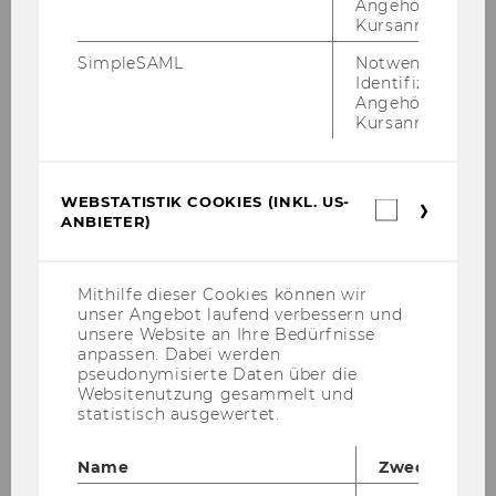
Angehörige/r für
Teaching Services, WU Vienna
Kursanmeldung.
Petra Oberhuemer, Digital Teaching
SimpleSAML
Notwendig zur
Services, WU Vienna
Identifizierung 
Angehörige/r für
Kursanmeldung.
WEBSTATISTIK COOKIES (INKL. US-
Webstatis
ANBIETER)
Cookies
(inkl.
Kooperationen & Community
US-
Anbieter)
Mithilfe dieser Cookies können wir
unser Angebot laufend verbessern und
unsere Website an Ihre Bedürfnisse
Seamless Learning Conference 2025
anpassen. Dabei werden
pseudonymisierte Daten über die
Websitenutzung gesammelt und
Seamless Learning Conference 2024
statistisch ausgewertet.
Name
Zweck
Programme