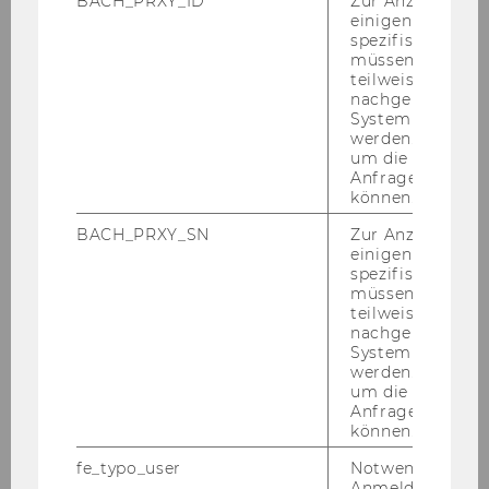
BACH_PRXY_ID
Zur Anzeige von
einigen WU-
Track 2: AI in the students'
spezifischen Inh
müssen Informa
lifeworld
teilweise von
nachgelagerten
Artificial intelligence (AI) is rapidly
System abgefra
transforming the world around us, and
werden. Notwen
um die Antwort 
education is no exception. AI-powered
Anfrage zuordne
tools and technologies are already
können.
being used in a variety of ways to
BACH_PRXY_SN
Zur Anzeige von
enhance student learning, from
einigen WU-
providing personalized feedback to
spezifischen Inh
creating immersive learning
müssen Informa
teilweise von
experiences.
nachgelagerten
System abgefra
werden. Notwen
This track aims to explore how AI
um die Antwort 
technologies shape and enhance the
Anfrage zuordne
können.
educational experiences of students.
In particular, we want to examine
fe_typo_user
Notwendig für d
how AI is being used to support
Anmeldung und