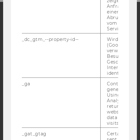
zeigen Opt-ou
Anfrage im G
einen Fehler 
Abrufen einer
vom AMP Clie
Facebook
Instagram
Blog
Service an.
_dc_gtm_--property-id--
Wird von Dou
(Google Tag 
YouTube
Newsletter
Bluesky
verwendet, u
Besucher nach
Geschlecht o
Interessen zu
identifizieren.
_ga
Contains a r
IMPRESSUM
generated use
Using this ID
BARRIEREFREIHEITSERKLÄRUNG WEBSEITE
Analytics can
DATENSCHUTZERKLÄRUNG
returning use
website and 
DATENSCHUTZERKLÄRUNG SOCIAL MEDIA
data from pre
visits.
DATENSCHUTZERKLÄRUNG
STUDIENBEWERBER*INNEN UND STUDIERENDE
_gat_gtag
Certain data i
sent to Googl