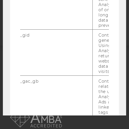
COOKIE EINSTELLUNGEN
Analytics a 
of once per m
Barrierefreiheitserklärung
long as it is s
data transfers
Webseite
prevented.
_gid
Contains a r
generated use
Using this ID
Analytics can
returning use
website and 
ACCREDITED BY:
data from pre
visits.
EQUIS
AACSB
_gac_gb
Contains cam
related infor
the user. If G
Analytics and
Ads accounts 
AMBA
linked, the co
tags on the G
website read 
cookie.