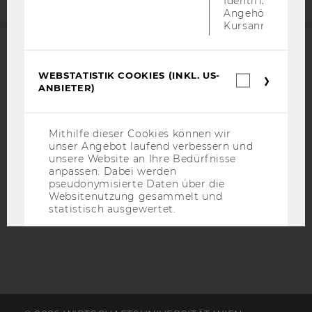
Identifizierung 
Angehörige/r für
Kursanmeldung.
ACCREDITED BY:
WEBSTATISTIK COOKIES (INKL. US-
Webstatis
ANBIETER)
EQUIS
AACSB
Cookies
(inkl.
US-
Anbieter)
Mithilfe dieser Cookies können wir
unser Angebot laufend verbessern und
unsere Website an Ihre Bedürfnisse
AMBA
anpassen. Dabei werden
pseudonymisierte Daten über die
Websitenutzung gesammelt und
statistisch ausgewertet.
Name
Zweck
_pk_id
Eindeutige
Kennzeichnun
Besuchers du
Matomo.