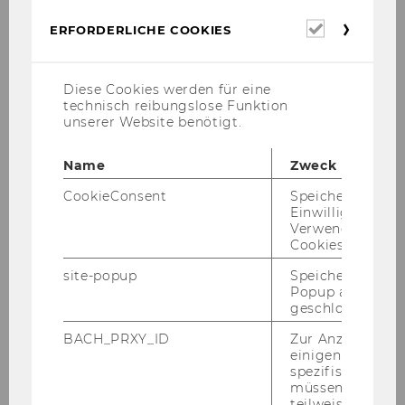
Promotion zum Doktor der
Erforderl
ERFORDERLICHE COOKIES
Sozial- und
Cookies
Wirtschaftswissenschaften (Dr.
rer. soc. oec.) an der
Diese Cookies werden für eine
Wirtschaftsuniversität Wien
technisch reibungslose Funktion
unserer Website benötigt.
1991
Name
Zweck
Sponsion zum Magister der
CookieConsent
Speichert Ihre
Sozial- und
Einwilligung zur
Wirtschaftswissenschaften
Verwendung vo
Cookies.
(Mag.a rer. soc. oec.); Abschluss
des Studiums
site-popup
Speichert ob ein
Popup ausgefüll
Wirtschaftspädagogik an der
geschlossen wur
Wirtschaftsuniversität Wien
BACH_PRXY_ID
Zur Anzeige von
einigen WU-
1986
spezifischen Inh
müssen Informa
Sponsion zum Magister der
teilweise von