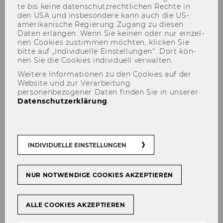
te bis keine da­ten­schutz­recht­li­chen Rech­te in
den USA und ins­be­son­de­re kann auch die US-​
amerikanische Re­gie­rung Zu­gang zu die­sen
Daten er­lan­gen. Wenn Sie kei­nen oder nur ein­zel­
nen Coo­kies zu­stim­men möch­ten, kli­cken Sie
bitte auf „In­di­vi­du­el­le Ein­stel­lun­gen“. Dort kön­
nen Sie die Coo­kies in­di­vi­du­ell ver­wal­ten.
Biography
Weitere Informationen zu den Cookies auf der
Website und zur Verarbeitung
personenbezogener Daten finden Sie in unserer
Datenschutzerklärung
.
Elke Hol­zer
INDIVIDUELLE EINSTELLUNGEN
2003
Verleihung des Titels Assistant
NUR NOTWENDIGE COOKIES AKZEPTIEREN
Professor
ALLE COOKIES AKZEPTIEREN
1992