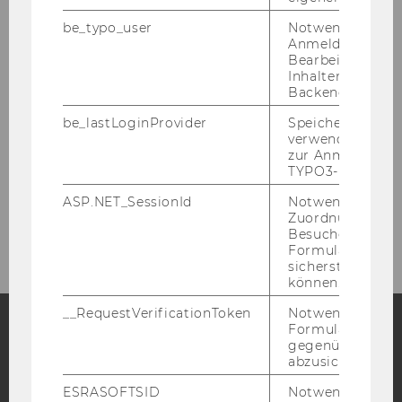
no­mie (
5356
)
be_typo_user
Notwendig für d
Anmeldung und
Forschungsgebiete (Freitext)
Bearbeitung von
Inhalten im TYP
So­zi­al­ver­si­che­rung (
De­tails
) | Ge­sund­heits­
Backend.
öko­no­mie (
De­tails
) | Ver­si­che­rungs­be­triebs­
be_lastLoginProvider
Speichert die zul
leh­re (
De­tails
) | Al­ters­vor­sor­ge (
De­tails
)
verwendete Met
zur Anmeldung f
TYPO3-Backend.
ASP.NET_SessionId
Notwendig, um 
Zuordnung von
Besucher zu
Formulareingab
sicherstellen zu
können.
__RequestVerificationToken
Notwendig, um 
Formulareingab
gegenüber Angri
Facebook
Instagram
Blog
abzusichern.
ESRASOFTSID
Notwendig zur