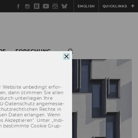
Facebook
Instagram
WU
YouTube
Newsletter
Bluesky
ENGLISH
QUICKLINKS
Blog
RE
FORSCHUNG
Cookie
Consent
schließen
 Web­site un­be­dingt er­for­
­cken, dann stim­men Sie allen
durch un­ter­lie­gen Ihre
EU-​Datenschutz an­ge­mes­se­
hutz­recht­li­chen Rech­te in
­sen Daten er­lan­gen. Wenn
 Ak­zep­tie­ren“. Unter „In­di­
­nen be­stimm­te Coo­kie Grup­