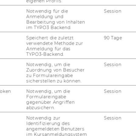
eigenen Profils.
Notwendig für die
Session
amma­ri­no
von der UBC Sau­der School of
Anmeldung und
 Dock­ner Lec­tu­re ge­win­nen zu kön­nen.
Bearbeitung von Inhalten
im TYPO3 Backend.
Speichert die zuletzt
90 Tage
verwendete Methode zur
ures:
Anmeldung für das
no - "
Municipal Corporate Finance"
TYPO3-Backend.
Notwendig, um die
Session
Mai 2023, 17:00 Uhr
Zuordnung von Besucher
zu Formulareingabe
sicherstellen zu können.
brary & Learning Center,
Token
Notwendig, um die
Session
verität Wien, Welthandelsplatz 1, 1020
Formulareingabe
gegenüber Angriffen
abzusichern.
Notwendig zur
Session
Identifizierung des
angemeldeten Benutzers
ngen
im Kursanmeldungsystem