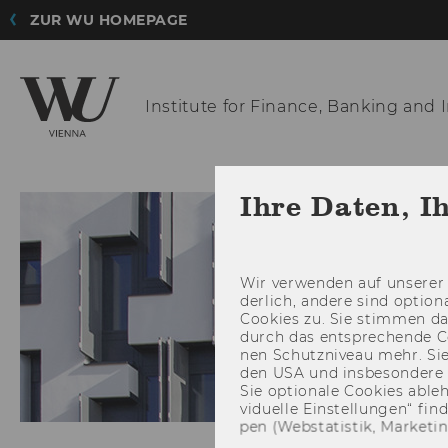
ZUR WU HOMEPAGE
Institute for
Finance, Banking and 
Ihre Daten, I
Wir ver­wen­den auf un­se­rer 
der­lich, an­de­re sind op­tio
Coo­kies zu. Sie stim­men 
durch das ent­spre­chen­de C
nen Schutz­ni­veau mehr. Sie 
den USA und ins­be­son­de­r
Sie op­tio­na­le Coo­kies ab­l
vi­du­el­le Ein­stel­lun­gen“ 
pen (Web­sta­tis­tik, Mar­ke­ti