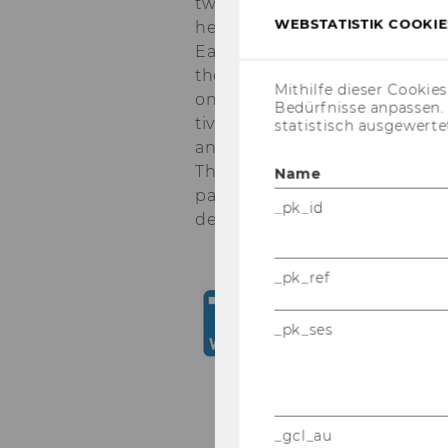
two go­vernments that in­vest in t
WEBSTATISTIK COOKIES
help their ex­por­ting oli­go­po­
Each coun­try has a set of oli­
the world mar­ket. Coun­tries di
Mithilfe dieser Cookie
on sizes and the num­ber of dif
Bedürfnisse anpassen
ti­ves for coun­tries to build up (
statistisch ausgewerte
and show how the pat­terns of t
The pos­si­bi­li­ties of mul­ti­pl
Name
paper sheds light on the roles o
_pk_id
de­ve­lo­p­ment of na­ti­ons.
_pk_ref
_pk_ses
_gcl_au