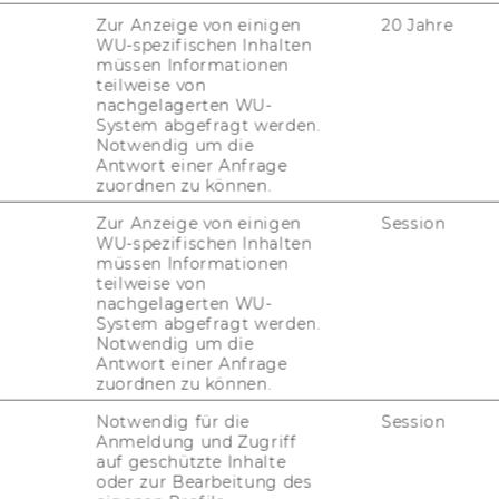
ger schwe­rer Krank­heit ver­stor­ben.
Zur Anzeige von einigen
20 Jahre
gel­bert Dock­ner eine ele­gan­te Sta­bi­li­täts­
WU-spezifischen Inhalten
müssen Informationen
­fi­ger op­ti­ma­ler Steue­rung öko­no­mi­scher
teilweise von
i­te­rer weg­wei­sen­der Bei­trag war seine Ar­
nachgelagerten WU-
 in Eco­no­mics and Ma­nage­ment Sci­ence” (ge­
System abgefragt werden.
Notwendig um die
 und Sor­ger). Den größ­ten Teil sei­ner Kar­
Antwort einer Anfrage
nan­zen und ar­bei­te­te an ver­schie­de­nen The­
zuordnen zu können.
o­dy­na­mik und Fi­nanz­markt­struk­tu­ren.
Zur Anzeige von einigen
Session
WU-spezifischen Inhalten
müssen Informationen
e erste Dock­ner Lec­tu­re fand 2019 an der
teilweise von
nachgelagerten WU-
 Wien mit Ngo Van Long von der Mc­Gill
System abgefragt werden.
i­ver­si­ty statt. Nach einer Corona-​Pause
Notwendig um die
rde die Ver­an­stal­tungs­rei­he 2022 an der
Antwort einer Anfrage
zuordnen zu können.
i­ver­si­tät Wien mit einem Vor­trag von Cars
m­mes von der Uni­ver­si­tät Ams­ter­dam fort­
Notwendig für die
Session
­führt.
Anmeldung und Zugriff
auf geschützte Inhalte
Dock­ner Lec­tu­re an der Wirt­schafts­uni­
oder zur Bearbeitung des