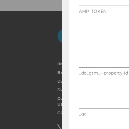
AMP_TOKEN
Facebook
Instagram
Blog
Yo
IMPRESSUM
BARRIEREFREIHEITSERKLÄRUN
_dc_gtm_--property-id
DATENSCHUTZERKLÄRUNG
DATENSCHUTZERKLÄRUNG SOC
DATENSCHUTZERKLÄRUNG ST
UND STUDIERENDE
COOKIE EINSTELLUNGEN
_ga
Barrierefreiheitserklärung