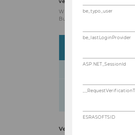
ver­si­tät Wien
aus­ge­rich­tet.
be_typo_user
Wir freu­en uns sehr
Ron Gi
Busi­ness für die dies­jäh­ri­ge
be_lastLoginProvider
Dockner Lect
Event:
Ron Giammari
ASP.NET_SessionId
Datum:
Mittwoch, 24. 
Festsaal 2, Li
__RequestVerification
Ort:
Wirtschaftsuni
Wien
ESRASOFTSID
Vergangene Veranstaltu