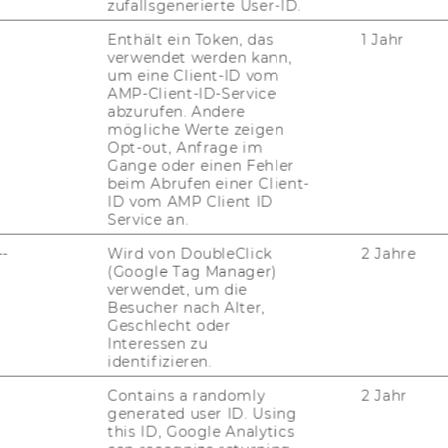
zufallsgenerierte User-ID.
Enthält ein Token, das
1 Jahr
verwendet werden kann,
um eine Client-ID vom
AMP-Client-ID-Service
uTube
Newsletter
Bluesky
abzurufen. Andere
ACCREDITED B
mögliche Werte zeigen
EQUIS
AAC
Opt-out, Anfrage im
Gange oder einen Fehler
beim Abrufen einer Client-
ID vom AMP Client ID
Service an.
G WEBSEITE
--
Wird von DoubleClick
2 Jahre
(Google Tag Manager)
verwendet, um die
Besucher nach Alter,
IAL MEDIA
Geschlecht oder
UDIENBEWERBER*INNEN
Interessen zu
identifizieren.
Contains a randomly
2 Jahr
generated user ID. Using
this ID, Google Analytics