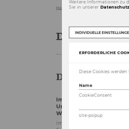
Weitere Informationen zu 
Sie in unserer
Datenschutz
Home
Dockner Lectures
Dockner Lec
INDIVIDUELLE EINSTELLUNG
ERFORDERLICHE COOK
Diese Cookies werden f
Dock­ner Lec­tu­
Name
CookieConsent
Im Gedenken an Prof. En
Universität Wien, die Te
Wirtschaftsuniversität W
site-popup
Im April 2017 ist einer der re­n