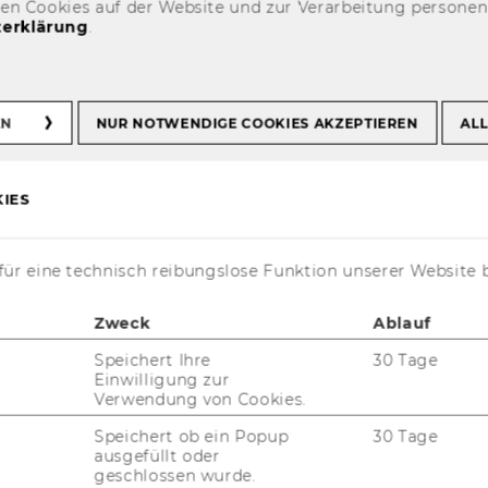
den Cookies auf der Website und zur Verarbeitung persone
erklärung
.
tures
EN
NUR NOTWENDIGE COOKIES AKZEPTIEREN
ALL
IES
ür eine technisch reibungslose Funktion unserer Website 
res
Zweck
Ablauf
Speichert Ihre
30 Tage
gelbert Dockner begründen die
Einwilligung zur
Verwendung von Cookies.
chnische Universität Wien und die
ien die ”Dockner Lectures”.
Speichert ob ein Popup
30 Tage
ausgefüllt oder
om­mier­tes­ten ös­ter­rei­chi­schen Öko­no­men,
geschlossen wurde.