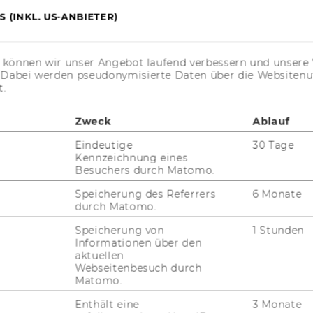
rans­por­ta­ti­on in­fra­st­ruc­tu­re in order to
 (INKL. US-ANBIETER)
lists in terms of re­du­ced trans­port costs.
go­po­listic firms some of which com­pe­te in
f­fer from each other in terms of po­pu­la­ti­
s können wir unser Angebot laufend verbessern und unsere 
­fe­ren­tia­ted pro­ducts. We study the in­cen­
. Dabei werden pseudonymisierte Daten über die Website
or not to build up) in­fra­st­ruc­tu­re ca­pi­tal
t.
rade evol­ve along the equi­li­bri­um path.
e equi­li­bria and Skiba points are ex­plo­red. The
Zweck
Ablauf
f his­to­ry and ex­pec­ta­ti­ons in sh­aping the
Eindeutige
30 Tage
Kennzeichnung eines
Besuchers durch Matomo.
Speicherung des Referrers
6 Monate
durch Matomo.
Speicherung von
1 Stunden
Informationen über den
aktuellen
Webseitenbesuch durch
Matomo.
Enthält eine
3 Monate