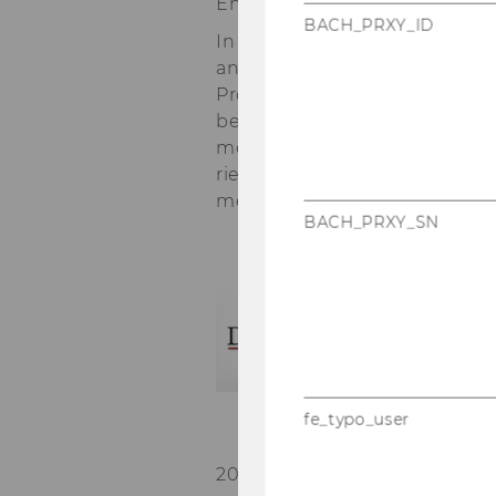
En­gel­bert Dock­ner, nach lan­
BACH_PRXY_ID
In sei­ner Dis­ser­ta­ti­on hat En­
ana­ly­se von Mo­del­len zwei­stu
Pro­zes­se her­ge­lei­tet. Ein we
beit in ”Dif­fe­ren­ti­al Games
mein­sam mit Jor­gen­sen, Long
rie­re war er Pro­fes­sor für Fi­
men wie Asset Pri­cing, Ri­si­k
BACH_PRXY_SN
Di
TU
Un
wu
Un
Ho
fe_typo_user
ge
2023 wird die in­zwi­schen
3. 