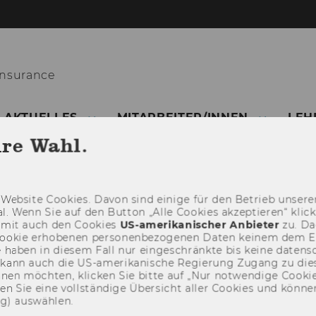
Insurance
AKTUELLES
MITARBEITER/INNEN
LEH
hre Wahl.
Web­site Coo­kies. Davon sind ei­ni­ge für den Be­trieb un­se­rer
­nal. Wenn Sie auf den But­ton „Alle Coo­kies ak­zep­tie­ren“ kli
damit auch den Coo­kies
US-​amerikanischer An­bie­ter
zu. Da­
oo­kie er­ho­be­nen per­so­nen­be­zo­ge­nen Daten kei­nem dem 
haben in die­sem Fall nur ein­ge­schränk­te bis keine da­ten­sc
e kann auch die US-​amerikanische Re­gie­rung Zu­gang zu die
eh­nen möch­ten, kli­cken Sie bitte auf „Nur not­wen­di­ge Coo­kies
fin­den Sie eine voll­stän­di­ge Über­sicht aller Coo­kies und kön
ng) aus­wäh­len.