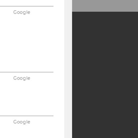
Google
Y:
SB
AMBA
Google
Google