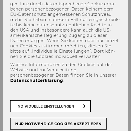
gen Ihre durch das ent­spre­chen­de Coo­kie er­ho­
be­nen per­so­nen­be­zo­ge­nen Daten kei­nem dem
EU-​Datenschutz an­ge­mes­se­nen Schutz­ni­veau
mehr. Sie haben in die­sem Fall nur ein­ge­schränk­
te bis keine da­ten­schutz­recht­li­chen Rech­te in
den USA und ins­be­son­de­re kann auch die US-​
LECTURE SERIES: MONETARY
amerikanische Re­gie­rung Zu­gang zu die­sen
Daten er­lan­gen. Wenn Sie kei­nen oder nur ein­zel­
POLICY AND THE FINANCIAL
nen Coo­kies zu­stim­men möch­ten, kli­cken Sie
SECTOR (MPFS)
bitte auf „In­di­vi­du­el­le Ein­stel­lun­gen“. Dort kön­
nen Sie die Coo­kies in­di­vi­du­ell ver­wal­ten.
Weitere Informationen zu den Cookies auf der
Website und zur Verarbeitung
personenbezogener Daten finden Sie in unserer
Datenschutzerklärung
.
TEILEN
TEILEN
15. März 2022
INDIVIDUELLE EINSTELLUNGEN
"De­cen­tra­li­zed Fi­nan­ce" Alek­san­der
NUR NOTWENDIGE COOKIES AKZEPTIEREN
Berent­sen (Pro­fes­sor of Eco­no­mics at