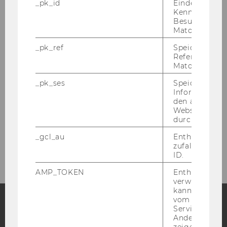
_pk_id
Eindeutige
People
Kennzeichnun
Besuchers du
Matomo.
Research
_pk_ref
Speicherung 
Referrers dur
Study
Matomo.
_pk_ses
Speicherung 
Events
Informatione
den aktuellen
Webseitenbe
Intranet Login
durch Matom
_gcl_au
Enthält eine
Intranet
zufallsgenerie
ID.
AMP_TOKEN
Enthält ein To
verwendet we
kann, um eine
vom AMP-Clie
Service abzur
Andere mögli
Facebook
Instagram
Blog
zeigen Opt-ou