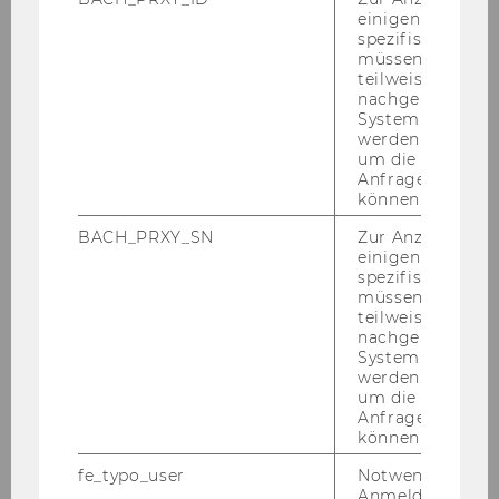
via MS Teams
einigen WU-
spezifischen Inh
müssen Informa
After re­gis­tering by email (
Cor­ne­lia.Ber­
teilweise von
ger@wu.ac.at
), you will re­cei­ve the MS Teams
nachgelagerten
link for the We­bi­nar which can be ope­ned di­
System abgefra
werden. Notwen
rect­ly from your web brow­ser wit­hout ha­ving to
um die Antwort 
in­stall MS Teams.
Anfrage zuordne
können.
Alek­san­der Berent­sen is one of the lea­ding
BACH_PRXY_SN
Zur Anzeige von
einigen WU-
scholars world­wi­de in the fields of mo­ne­ta­ry
spezifischen Inh
theo­ry and cryp­to­eco­no­mics. His cur­rent re­se­
müssen Informa
arch focus is dis­tri­bu­t­ed led­ger tech­no­lo­gy
teilweise von
nachgelagerten
(DLT), Block­chain and Cryp­to­as­sets, and mo­ne­
System abgefra
ta­ry po­li­cy in­stru­ments such as ne­ga­ti­ve in­te­
werden. Notwen
rest rates or ba­lan­ce sheet po­li­ci­es. He is a re­
um die Antwort 
Anfrage zuordne
se­arch fel­low at the Fe­deral Re­ser­ve Bank of St.
können.
Louis and a tech­ni­cal ad­vi­sor for the Bank for
In­ter­na­tio­nal Sett­le­ments in Basel. He pu­
fe_typo_user
Notwendig für d
Anmeldung und