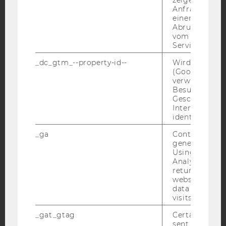
Anfrage im G
einen Fehler 
Abrufen einer
YouTube
Newsletter
Bluesky
vom AMP Clie
Service an.
_dc_gtm_--property-id--
Wird von Dou
(Google Tag 
verwendet, u
Besucher nach
IMPRESSUM
Geschlecht o
Interessen zu
BARRIEREFREIHEITSERKLÄRUNG WEBSEITE
identifizieren.
DATENSCHUTZERKLÄRUNG
_ga
Contains a r
DATENSCHUTZERKLÄRUNG SOCIAL MEDIA
generated use
Using this ID
DATENSCHUTZERKLÄRUNG
Analytics can
STUDIENBEWERBER*INNEN UND STUDIERENDE
returning use
website and 
COOKIE EINSTELLUNGEN
data from pre
visits.
Barrierefreiheitserklärung
_gat_gtag
Certain data i
Webseite
sent to Googl