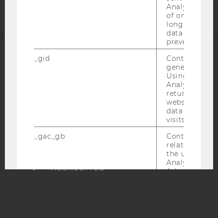
Analytics a 
of once per m
long as it is s
data transfers
prevented.
_gid
Contains a r
ACCREDITED BY:
generated use
Using this ID
EQUIS
AACSB
Analytics can
returning use
website and 
data from pre
visits.
AMBA
_gac_gb
Contains cam
related infor
the user. If G
Analytics and
Ads accounts 
linked, the co
tags on the G
website read 
cookie.