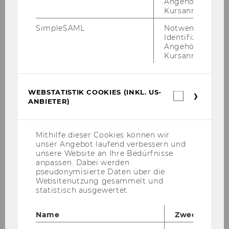
ne­ta­ry Po­li­cy and the Fi­nan­cial Sec­tor" (MPFS)
Angehörige/r für
Kursanmeldung.
joint­ly or­ga­ni­zed by Aurel Schu­bert, for­mer Di­
rec­tor Ge­ne­ral Sta­tis­tics, ECB and by Guido
SimpleSAML
Notwendig zur
Schä­fer, De­part­ment of Eco­no­mics, WU Vi­en­na.
Identifizierung 
Angehörige/r für
Kursanmeldung.
ZURÜCK ZUR ÜBERSICHT
WEBSTATISTIK COOKIES (INKL. US-
Webstatis
ANBIETER)
Cookies
(inkl.
US-
Volkswirtschaft
Anbieter)
Mithilfe dieser Cookies können wir
unser Angebot laufend verbessern und
unsere Website an Ihre Bedürfnisse
Home
anpassen. Dabei werden
pseudonymisierte Daten über die
Websitenutzung gesammelt und
About the Department
statistisch ausgewertet.
News
Name
Zweck