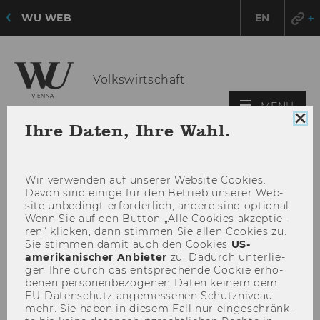
WU WEB
EN
Volkswirtschaft
HAU
MENÜ
ÖFF
Coo
Ihre Daten, Ihre Wahl.
Con
sch
Wir ver­wen­den auf un­se­rer Web­site Coo­kies.
Davon sind ei­ni­ge für den Be­trieb un­se­rer Web­
site un­be­dingt er­for­der­lich, an­de­re sind op­tio­nal.
Wenn Sie auf den But­ton „Alle Coo­kies ak­zep­tie­
ren“ kli­cken, dann stim­men Sie allen Coo­kies zu.
Sie stim­men damit auch den Coo­kies
US-​
amerikanischer An­bie­ter
zu. Da­durch un­ter­lie­
gen Ihre durch das ent­spre­chen­de Coo­kie er­ho­
be­nen per­so­nen­be­zo­ge­nen Daten kei­nem dem
EU-​Datenschutz an­ge­mes­se­nen Schutz­ni­veau
mehr. Sie haben in die­sem Fall nur ein­ge­schränk­