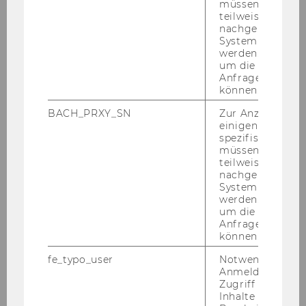
müssen Informa
teilweise von
About the Department
nachgelagerten
System abgefra
News
werden. Notwen
um die Antwort 
Anfrage zuordne
People
können.
BACH_PRXY_SN
Zur Anzeige von
Research
einigen WU-
spezifischen Inh
müssen Informa
Study
teilweise von
nachgelagerten
System abgefra
Events
werden. Notwen
um die Antwort 
Anfrage zuordne
Intranet Login
können.
fe_typo_user
Notwendig für d
Intranet
Anmeldung und
Zugriff auf gesc
Inhalte oder zur