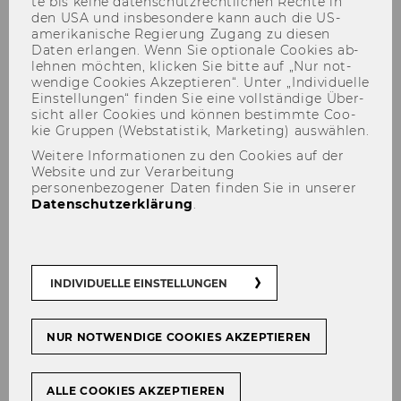
te bis keine da­ten­schutz­recht­li­chen Rech­te in
den USA und ins­be­son­de­re kann auch die US-​
amerikanische Re­gie­rung Zu­gang zu die­sen
Daten er­lan­gen. Wenn Sie op­tio­na­le Coo­kies ab­
leh­nen möch­ten, kli­cken Sie bitte auf „Nur not­
wen­di­ge Coo­kies Ak­zep­tie­ren“. Unter „In­di­vi­du­el­le
Ein­stel­lun­gen“ fin­den Sie eine voll­stän­di­ge Über­
Katharina Mader via Ö1
sicht aller Coo­kies und kön­nen be­stimm­te Coo­
Journal-Panorama: Zurück in
kie Grup­pen (Web­sta­tis­tik, Mar­ke­ting) aus­wäh­len.
die 1950er? Der Corona-
Weitere Informationen zu den Cookies auf der
Website und zur Verarbeitung
Lockdown und die Frauen
personenbezogener Daten finden Sie in unserer
Datenschutzerklärung
.
INDIVIDUELLE EINSTELLUNGEN
TEILEN
TEILEN
NUR NOTWENDIGE COOKIES AKZEPTIEREN
16. Juli 2020
ALLE COOKIES AKZEPTIEREN